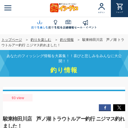
メ
イ
ショップ
ログイン
ン
コ
ン
釣りを楽しむ
釣りを知る
店舗情報
セール・イベント
テ
トップページ
釣りを楽しむ
釣り情報
駿東柿田川店 芦ノ湖 トラ
ン
ウトルアー釣行 ニジマス釣れました！
ツ
に
あなたのフィッシング情報を大募集！！喜びと悲しみをみんなに大公
移
開！！
動
釣り情報
93 view
駿東柿田川店 芦ノ湖 トラウトルアー釣行 ニジマス釣れ
ました！