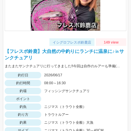
イシグロフレスポ鈴鹿店
149 view
【フレスポ鈴鹿】大自然の中釣りにランチに温泉に♪㏌サ
ンクチュアリ
またまたサンクチュアリに行ってきました!!今回は自作のルアーも準備(笑)またまた大爆釣で一日楽しめました!!HITルアーはなんでも!!
釣行日
2026/06/17
釣行時間
08:00～16:30
釣場
フィッシングサンクチュアリ
ポイント
釣魚
ニジマス（トラウト全般）
釣り方
トラウトルアー
釣果
ニジマス（トラウト全般）大漁
サイズ
ニジマス（トラウト全般）30～40CM