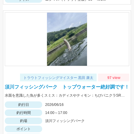
トラウトフィッシングマイスター 黒田 康太
97 view
須川フィッシングパーク トップウォーター絶好調です！
水面を意識した魚が多くスミス：カディスやティモン：ちびパニクラSRが絶好調！フックは発売予定のSTｍ12号が相性抜群でした。
釣行日
2026/06/16
釣行時間
14:00～17:00
釣場
須川フィッシングパーク
ポイント