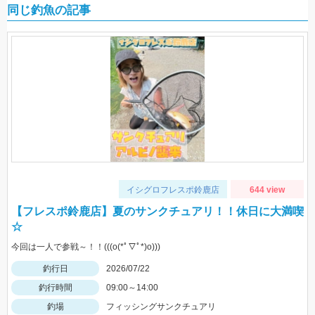
同じ釣魚の記事
イシグロフレスポ鈴鹿店
644 view
【フレスポ鈴鹿店】夏のサンクチュアリ！！休日に大満喫
☆
今回は一人で参戦～！！(((o(*ﾟ▽ﾟ*)o)))
釣行日
2026/07/22
釣行時間
09:00～14:00
釣場
フィッシングサンクチュアリ