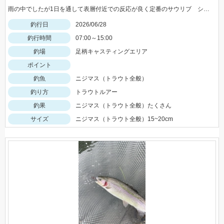
雨の中でしたが1日を通して表層付近での反応が良く定番のサウリブ シャースFe0.4ｇ、0.6ｇ ロデオクラフト ファットモカＪｒＳＲＨＦに反応が良かったです。
釣行日
2026/06/28
釣行時間
07:00～15:00
釣場
足柄キャスティングエリア
ポイント
釣魚
ニジマス（トラウト全般）
釣り方
トラウトルアー
釣果
ニジマス（トラウト全般）たくさん
サイズ
ニジマス（トラウト全般）15~20cm