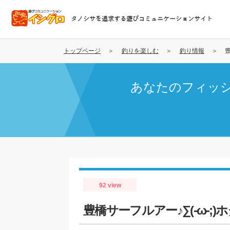
メ
イ
タノシサを追求する遊びコミュニケーションサイト
ン
コ
ン
トップページ
釣りを楽しむ
釣り情報
豊
テ
ン
あなたのフィッ
ツ
に
移
動
92 view
豊橋サーフルアー♪∑(-ω-;)