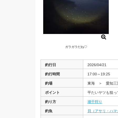
ガラガラだね♡
釣行日
2026/04/21
釣行時間
17:00～19:25
釣場
東海 ＞ 愛知
ポイント
平たいヤツも狙っ
釣り方
潮干狩り
釣魚
貝（アサリ・ハマ