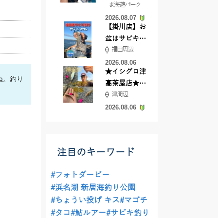
ま海遊パーク
根店
2026.08.07
【掛川店】お
盆はサビキ釣
福田周辺
りいきません
か?
2026.08.06
★イシグロ津
ね。釣り
高茶屋店★津
津周辺
近郊ハゼ釣れ
てます！
2026.08.06
注目のキーワード
#フォトダービー
#浜名湖 新居海釣り公園
#ちょうい投げ キス
#マゴチ
#タコ
#鮎ルアー
#サビキ釣り