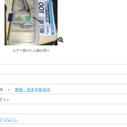
ルアー投げたら謎の貝☆
三河 ＞
豊橋・渥美半島海岸
てく♪
グリなど）