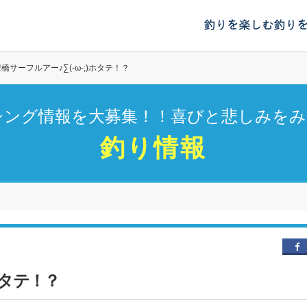
釣りを楽しむ
釣り
橋サーフルアー♪∑(-ω-;)ホタテ！？
シング情報を大募集！！喜びと悲しみをみ
釣り情報
ホタテ！？