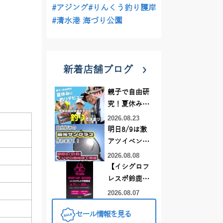
#アジング
#りんくう釣り護岸
#清水港 海づり公園
新着店舗ブログ
親子で自由研
究！夏休みに
釣りデビュー
2026.08.23
明日8/9は激
アツイベント
日！！！～オ
2026.08.08
ーダー偏光グ
【イシグロフ
ラス受注会～
レスポ鈴鹿
店】2026年夏
2026.08.07
YGラボ POP-
セール情報を見る
UP STORE開