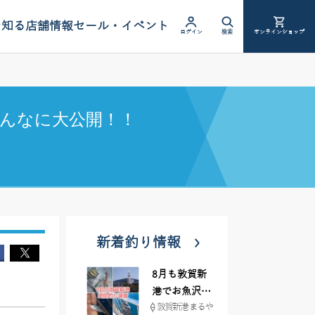
を知る
店舗情報
セール・イベント
ログイン
検索
オンラインショップ
んなに大公開！！
新着釣り情報
8月も敦賀新
港でお魚沢山
敦賀新港 まるや
♪ イシグロ彦