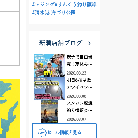
#アジング
#りんくう釣り護岸
#清水港 海づり公園
新着店舗ブログ
親子で自由研
究！夏休みに
釣りデビュー
2026.08.23
明日8/9は激
アツイベント
日！！！～オ
2026.08.08
ーダー偏光グ
スタッフ厳選
ラス受注会～
釣り情報☆彡
連休は何釣り
2026.08.07
に行こう
セール情報を見る
♪【イシグロ