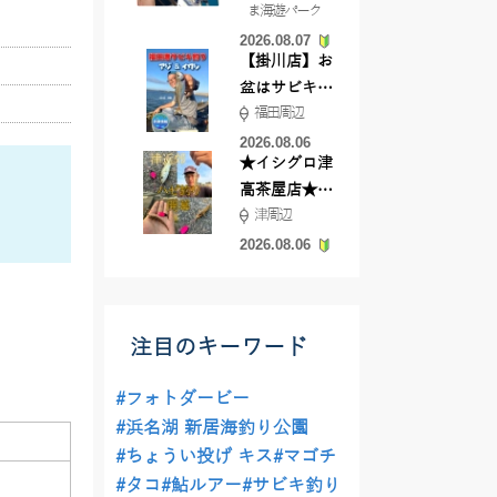
ま海遊パーク
根店
2026.08.07
【掛川店】お
盆はサビキ釣
福田周辺
りいきません
か?
2026.08.06
★イシグロ津
高茶屋店★津
津周辺
近郊ハゼ釣れ
てます！
2026.08.06
注目のキーワード
#フォトダービー
#浜名湖 新居海釣り公園
#ちょうい投げ キス
#マゴチ
#タコ
#鮎ルアー
#サビキ釣り