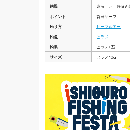
釣場
東海 ＞ 静岡
ポイント
磐田サーフ
釣り方
サーフルアー
釣魚
ヒラメ
釣果
ヒラメ1匹
サイズ
ヒラメ48cm