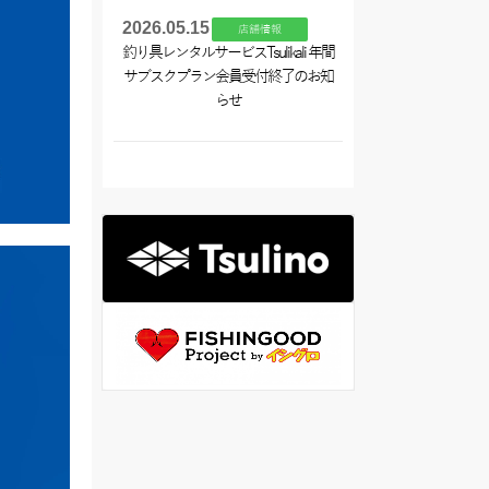
2026.05.15
店舗情報
釣り具レンタルサービスTsulikali 年間
サブスクプラン会員受付終了のお知
らせ