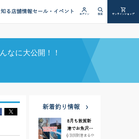
を知る
店舗情報
セール・イベント
ログイン
検索
オンラインショップ
んなに大公開！！
新着釣り情報
8月も敦賀新
港でお魚沢山
敦賀新港 まるや
♪ イシグロ彦