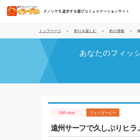
メ
イ
タノシサを追求する遊びコミュニケーションサイト
ン
コ
ン
トップページ
釣りを楽しむ
釣り情報
テ
ン
あなたのフィッ
ツ
に
移
動
290 view
フォトダービー
遠州サーフで久しぶりヒラ