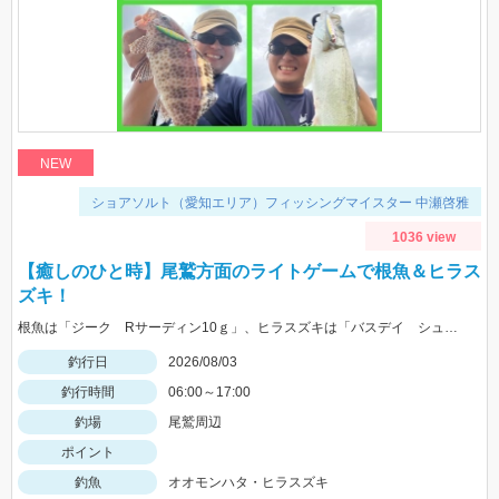
NEW
ショアソルト（愛知エリア）フィッシングマイスター 中瀬啓雅
1036 view
【癒しのひと時】尾鷲方面のライトゲームで根魚＆ヒラス
ズキ！
根魚は「ジーク Rサーディン10ｇ」、ヒラスズキは「バスデイ シュガペン70Ｆ」が好調！
釣行日
2026/08/03
釣行時間
06:00～17:00
釣場
尾鷲周辺
ポイント
釣魚
オオモンハタ・ヒラスズキ