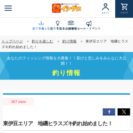
メ
イ
ショップ
ログイン
ン
コ
ン
釣りを楽しむ
釣りを知る
店舗情報
セール・イベント
テ
トップページ
釣りを楽しむ
釣り情報
東伊豆エリア 地磯ヒラス
ン
ズキ釣れ始めました！
ツ
に
あなたのフィッシング情報を大募集！！喜びと悲しみをみんなに大公
移
開！！
動
釣り情報
367 view
東伊豆エリア 地磯ヒラスズキ釣れ始めました！