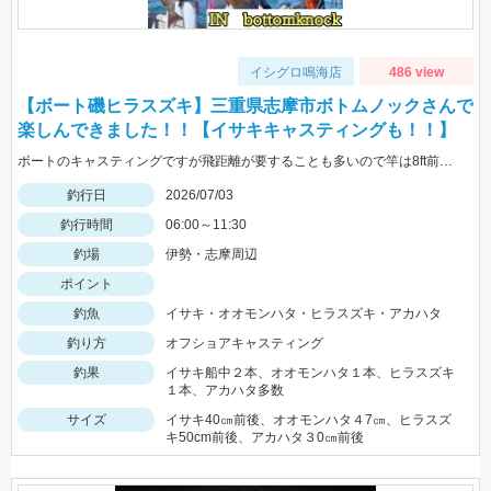
イシグロ鳴海店
486 view
【ボート磯ヒラスズキ】三重県志摩市ボトムノックさんで
楽しんできました！！【イサキキャスティングも！！】
ボートのキャスティングですが飛距離が要することも多いので竿は8ft前後推奨です！！
釣行日
2026/07/03
釣行時間
06:00～11:30
釣場
伊勢・志摩周辺
ポイント
釣魚
イサキ・オオモンハタ・ヒラスズキ・アカハタ
釣り方
オフショアキャスティング
釣果
イサキ船中２本、オオモンハタ１本、ヒラスズキ
１本、アカハタ多数
サイズ
イサキ40㎝前後、オオモンハタ４7㎝、ヒラスズ
キ50cm前後、アカハタ３0㎝前後