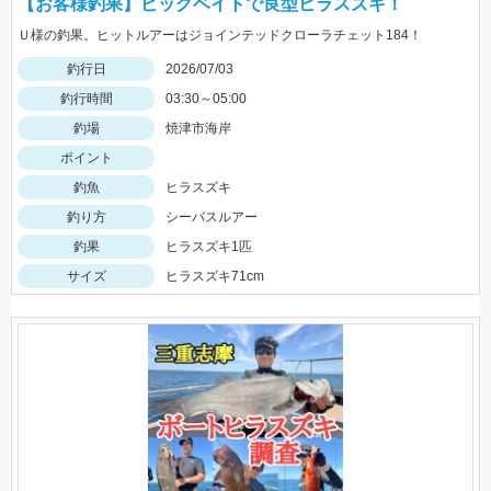
【お客様釣果】ビッグベイトで良型ヒラスズキ！
Ｕ様の釣果。ヒットルアーはジョインテッドクローラチェット184！
釣行日
2026/07/03
釣行時間
03:30～05:00
釣場
焼津市海岸
ポイント
釣魚
ヒラスズキ
釣り方
シーバスルアー
釣果
ヒラスズキ1匹
サイズ
ヒラスズキ71cm