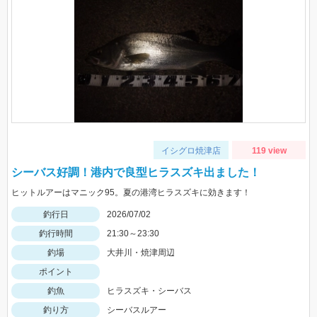
イシグロ焼津店
119 view
シーバス好調！港内で良型ヒラスズキ出ました！
ヒットルアーはマニック95。夏の港湾ヒラスズキに効きます！
釣行日
2026/07/02
釣行時間
21:30～23:30
釣場
大井川・焼津周辺
ポイント
釣魚
ヒラスズキ・シーバス
釣り方
シーバスルアー