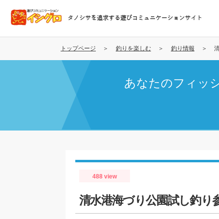
メ
イ
タノシサを追求する遊びコミュニケーションサイト
ン
コ
ン
トップページ
釣りを楽しむ
釣り情報
テ
ン
あなたのフィッ
ツ
に
移
動
488 view
清水港海づり公園試し釣り参