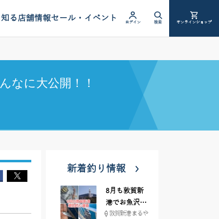
を知る
店舗情報
セール・イベント
ログイン
検索
オンラインショップ
んなに大公開！！
新着釣り情報
8月も敦賀新
港でお魚沢山
敦賀新港 まるや
♪ イシグロ彦