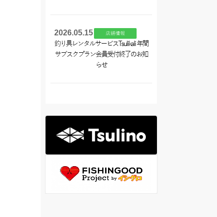
2026.05.15
店舗情報
釣り具レンタルサービスTsulikali 年間
サブスクプラン会員受付終了のお知
らせ