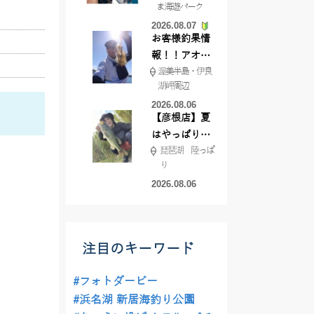
ま海遊パーク
根店
2026.08.07
お客様釣果情
報！！アオリ
渥美半島・伊良
イカが釣れ始
湖岬周辺
めています！
2026.08.06
【彦根店】夏
はやっぱりカ
琵琶湖 陸っぱ
バー撃ち
り
【45cmキャ
2026.08.06
ッチ】
注目のキーワード
#フォトダービー
#浜名湖 新居海釣り公園