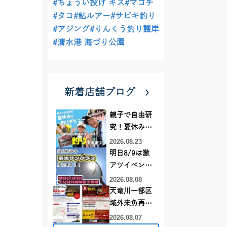
#ちょうい投げ キス
#マゴチ
#タコ
#鮎ルアー
#サビキ釣り
#アジング
#りんくう釣り護岸
#清水港 海づり公園
新着店舗ブログ
親子で自由研
究！夏休みに
釣りデビュー
2026.08.23
明日8/9は激
アツイベント
日！！！～オ
2026.08.08
ーダー偏光グ
天竜川一部区
ラス受注会～
域外来魚再放
流禁止となり
2026.08.07