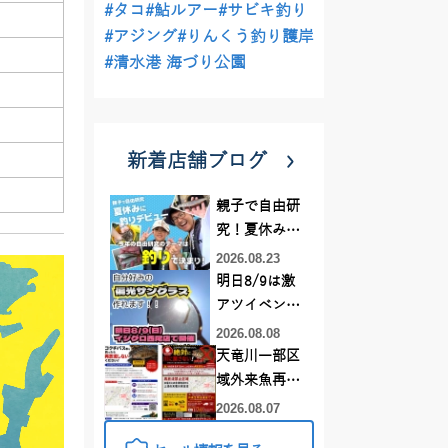
#タコ
#鮎ルアー
#サビキ釣り
#アジング
#りんくう釣り護岸
#清水港 海づり公園
新着店舗ブログ
親子で自由研
究！夏休みに
釣りデビュー
2026.08.23
明日8/9は激
アツイベント
日！！！～オ
2026.08.08
ーダー偏光グ
天竜川一部区
ラス受注会～
域外来魚再放
流禁止となり
2026.08.07
ました