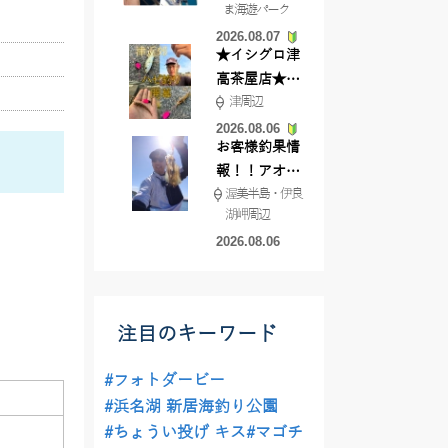
ま海遊パーク
根店
2026.08.07
★イシグロ津
高茶屋店★津
津周辺
近郊ハゼ釣れ
てます！
2026.08.06
お客様釣果情
報！！アオリ
渥美半島・伊良
イカが釣れ始
湖岬周辺
めています！
2026.08.06
注目のキーワード
#フォトダービー
#浜名湖 新居海釣り公園
#ちょうい投げ キス
#マゴチ