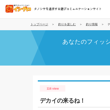
メ
イ
タノシサを追求する遊びコミュニケーションサイト
ン
コ
ン
トップページ
釣りを楽しむ
釣り情報
テ
ン
あなたのフィッ
ツ
に
移
動
116 view
デカイの来るね！