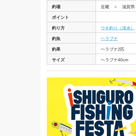
釣場
近畿 ＞ 滋賀県
ポイント
釣り方
ウキ釣り（淡水）
釣魚
ヘラブナ
釣果
ヘラブナ2匹
サイズ
ヘラブナ40cm