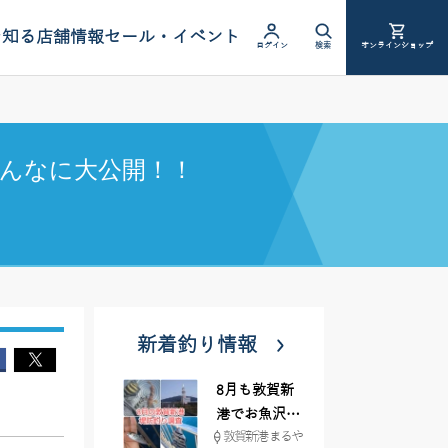
を知る
店舗情報
セール・イベント
ログイン
検索
オンラインショップ
んなに大公開！！
新着釣り情報
8月も敦賀新
港でお魚沢山
敦賀新港 まるや
♪ イシグロ彦