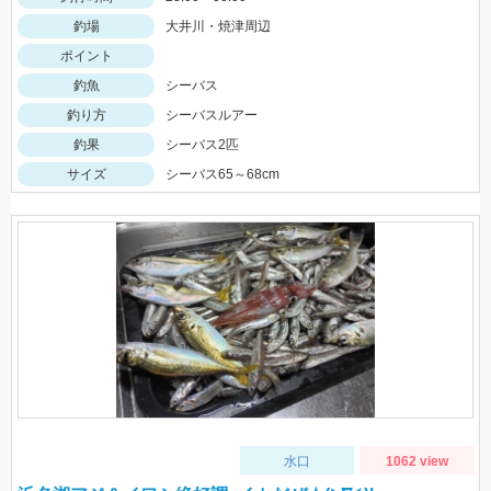
釣場
大井川・焼津周辺
ポイント
釣魚
シーバス
釣り方
シーバスルアー
釣果
シーバス2匹
サイズ
シーバス65～68cm
水口
1062 view