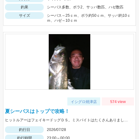
釣果
シーバス多数、ボラ2、サッパ数匹、ハゼ数匹
サイズ
シーバス～25ｃｍ、ボラ約50ｃｍ、サッパ約10ｃ
ｍ、ハゼ～10ｃｍ
イシグロ焼津店
574 view
夏シーバスはトップで攻略！
ヒットルアーはフェイキードッグＤＳ。ミスバイトはたくさんありましたよ！トップは楽しいですね♪
釣行日
2026/07/28
釣行時間
23:00～00:00