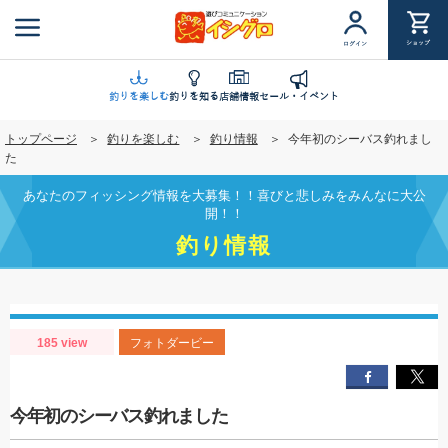
メ
イ
ショップ
ログイン
ン
コ
ン
釣りを楽しむ
釣りを知る
店舗情報
セール・イベント
テ
トップページ
釣りを楽しむ
釣り情報
今年初のシーバス釣れまし
ン
た
ツ
に
あなたのフィッシング情報を大募集！！喜びと悲しみをみんなに大公
移
開！！
動
釣り情報
185 view
フォトダービー
今年初のシーバス釣れました