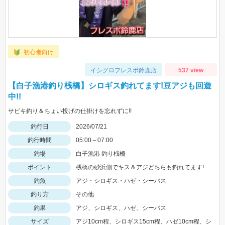
初心者向け
イシグロフレスポ鈴鹿店
537 view
【白子漁港釣り桟橋】シロギス釣れてます!豆アジも回遊
中!!
サビキ釣り＆ちょい投げの仕掛けを忘れずに!!
釣行日
2026/07/21
釣行時間
05:00～07:00
釣場
白子漁港 釣り桟橋
ポイント
桟橋の砂浜側でキス＆アジどちらも釣れてます!
釣魚
アジ・シロギス・ハゼ・シーバス
釣り方
その他
釣果
アジ、シロギス、ハゼ、シーバス
サイズ
アジ10cm程、シロギス15cm程、ハゼ10cm程、シ