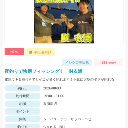
NEW
初心者向け
イシグロ豊田店
823 view
夜釣りで快適フィッシング！ IN衣浦
電気ウキ＆胴付きでセイゴが良く釣れます！不意に大型のボラが釣れることもあるので、ネットがあると安心です。
釣行日
2026/08/03
釣行時間
19:00～21:00
釣場
衣浦周辺
ポイント
釣魚
シーバス・ボラ・サッパ・ハゼ
釣り方
ウキ釣り（海）