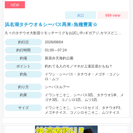
NEW
水口
689 view
浜名湖タチウオ＆シーバス再来♪魚種豊富☆
久々のタチウオ大歓迎☆モッチーリグをお試し中♪ギガアジ.カマスどこじゃ？
釣行日
2026/08/04
釣行時間
01:00～07:24
釣場
新居弁天海釣公園
ポイント
釣れてる人のモノマネが上達近道かもね？
釣魚
イワシ・シーバス・タチウオ・メゴチ・コノシ
ロ・ムツ
釣り方
シーバスルアー
釣果
イワシそこそこ、シーバス3匹、タチウオ1本、メ
ゴチ3匹、コノシロ1匹、ムツ1匹
サイズ
イワシそこそこ、シーバスセイゴ、タチウオF3、
メゴチナイス、コノシロそこそこ、ムツナイス