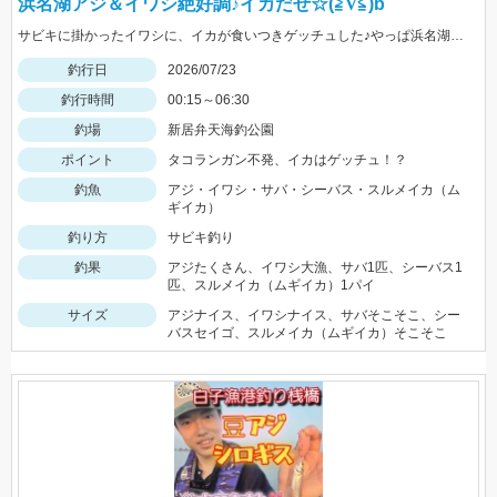
浜名湖アジ＆イワシ絶好調♪イカだぜ☆(≧∇≦)b
サビキに掛かったイワシに、イカが食いつきゲッチュした♪やっぱ浜名湖ドリーム♡
釣行日
2026/07/23
釣行時間
00:15～06:30
釣場
新居弁天海釣公園
ポイント
タコランガン不発、イカはゲッチュ！？
釣魚
アジ・イワシ・サバ・シーバス・スルメイカ（ム
ギイカ）
釣り方
サビキ釣り
釣果
アジたくさん、イワシ大漁、サバ1匹、シーバス1
匹、スルメイカ（ムギイカ）1パイ
サイズ
アジナイス、イワシナイス、サバそこそこ、シー
バスセイゴ、スルメイカ（ムギイカ）そこそこ