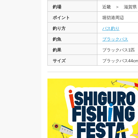
釣場
近畿 ＞ 滋賀
ポイント
堀切港周辺
釣り方
バス釣り
釣魚
ブラックバス
釣果
ブラックバス1匹
サイズ
ブラックバス44c