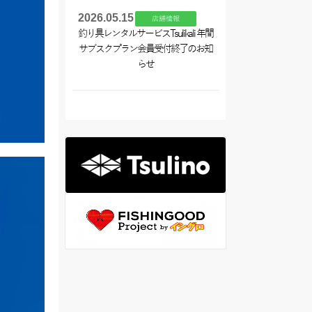
2026.05.15
店舗情報
釣り具レンタルサービスTsulikali 年間
サブスクプラン会員受付終了のお知
らせ