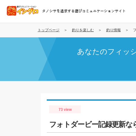
メ
イ
タノシサを追求する遊びコミュニケーションサイト
ン
コ
ン
トップページ
釣りを楽しむ
釣り情報
テ
ン
あなたのフィッ
ツ
に
移
動
73 view
フォトダービー記録更新な