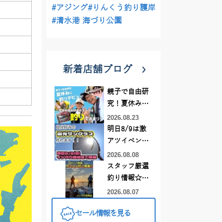
#アジング
#りんくう釣り護岸
#清水港 海づり公園
新着店舗ブログ
親子で自由研
究！夏休みに
釣りデビュー
2026.08.23
明日8/9は激
アツイベント
日！！！～オ
2026.08.08
ーダー偏光グ
スタッフ厳選
ラス受注会～
釣り情報☆彡
連休は何釣り
2026.08.07
に行こう
セール情報を見る
♪【イシグロ