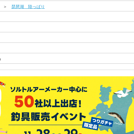
県 ＞
琵琶湖 陸っぱり
m