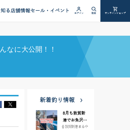
を知る
店舗情報
セール・イベント
ログイン
検索
オンラインショップ
んなに大公開！！
新着釣り情報
8月も敦賀新
港でお魚沢山
敦賀新港 まるや
♪ イシグロ彦