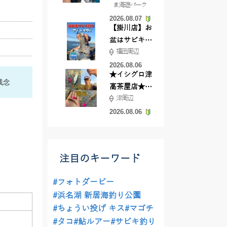
ま海遊パーク
根店
2026.08.07
【掛川店】お
盆はサビキ釣
福田周辺
りいきません
か?
2026.08.06
★イシグロ津
残念
高茶屋店★津
津周辺
近郊ハゼ釣れ
てます！
2026.08.06
注目のキーワード
#フォトダービー
#浜名湖 新居海釣り公園
#ちょうい投げ キス
#マゴチ
#タコ
#鮎ルアー
#サビキ釣り