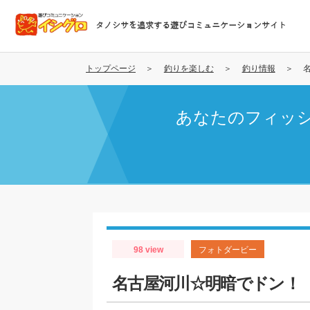
メ
イ
タノシサを追求する遊びコミュニケーションサイト
ン
コ
ン
トップページ
釣りを楽しむ
釣り情報
テ
ン
あなたのフィッ
ツ
に
移
動
98 view
フォトダービー
名古屋河川☆明暗でドン！