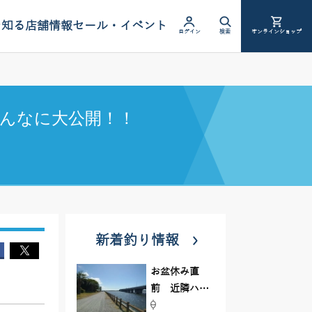
を知る
店舗情報
セール・イベント
ログイン
検索
オンラインショップ
んなに大公開！！
新着釣り情報
お盆休み直
前 近隣ハゼ
釣り場調査し