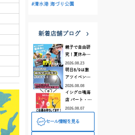
#清水港 海づり公園
新着店舗ブログ
親子で自由研
究！夏休みに
釣りデビュー
2026.08.23
明日8/9は激
アツイベント
日！！！～オ
2026.08.08
ーダー偏光グ
イシグロ鳴海
ラス受注会～
店 パート・ア
ルバイトスタ
2026.08.07
ッフまだまだ
セール情報を見る
募集中！