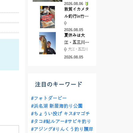
2026.08.06
てきました
敦賀イカメタ
ル釣行in竹宝
丸様 釣り方で
2026.08.05
釣果が激変！
夏休みは大
竿頭を取った
江・五三川で
パターンと
大江・五三川
バスフィッシ
は？
ング♪
2026.08.05
注目のキーワード
#フォトダービー
#浜名湖 新居海釣り公園
#ちょうい投げ キス
#マゴチ
#タコ
#鮎ルアー
#サビキ釣り
#アジング
#りんくう釣り護岸