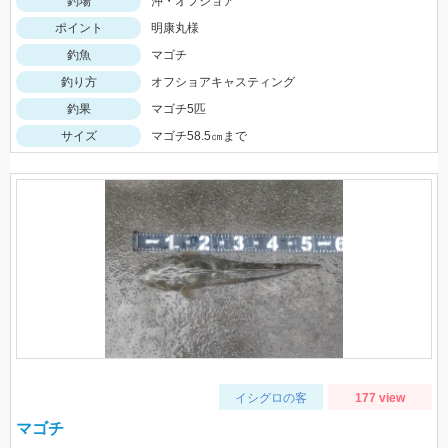
釣場
沖・オフショア
ポイント
明康丸様
釣魚
マゴチ
釣り方
オフショアキャスティング
釣果
マゴチ5匹
サイズ
マゴチ58.5㎝まで
イシグロの客
177 view
マゴチ