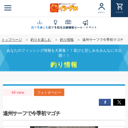
メ
イ
ショップ
ログイン
ン
コ
ン
釣りを楽しむ
釣りを知る
店舗情報
セール・イベント
テ
トップページ
釣りを楽しむ
釣り情報
遠州サーフで今季初マゴチ
ン
ツ
あなたのフィッシング情報を大募集！！喜びと悲しみをみんなに大公
に
開！！
移
釣り情報
動
60 view
フォトダービー
遠州サーフで今季初マゴチ