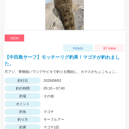
NEW
Hideto
67 view
【中田島サーフ】モッチーリグ釣果！マゴチが釣れまし
た。
尺アジ、青物狙いでジグサビキで釣りを開始し、カマスがちょこちょこ釣れるものの、狙いの魚は釣れず…。そこで先週、スズキ、イシモチを釣ることができたモッチーリグをセット！スパテラを使ってシャクりながら誘っていると、ゴンっと強い当たりがあり、なかなか歯ごたえのある引きを楽しみながら慎重に引き上げると、正体はマゴチでした。人生初マゴチの喜びと、モッチーリグで釣れたことの驚きでとても充実した釣行でした。絡まないし、ちゃんと釣れるし、モッチーリグに心から感謝しています( ´ ▽ ` )ﾉ
釣行日
2026/08/02
釣行時間
05:10～07:40
釣場
その他
ポイント
釣魚
マゴチ
釣り方
サーフルアー
釣果
マゴチ1匹