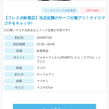
イシグロフレスポ鈴鹿店
167 view
【フレスポ鈴鹿店】当店近隣のサーフが激アツ！ナイスマ
ゴチをキャッチ!
口が硬いマゴチを釣るならフック交換が大切です!!
釣行日
2026/07/24
釣行時間
22:30～00:00
釣場
鈴鹿周辺
ポイント
フルキャストから20m程引いたところでのヒット
でした
釣魚
マゴチ
釣り方
サーフルアー
釣果
マゴチ１
サイズ
マゴチ57cm
もっと見る