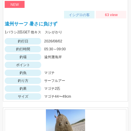
NEW
イシグロの客
63 view
遠州サーフ 暑さに負けず
1バラシ2匹GET 他キス スレがかり
釣行日
2026/08/02
釣行時間
05:30～09:00
釣場
遠州灘海岸
ポイント
釣魚
マゴチ
釣り方
サーフルアー
釣果
マゴチ2匹
サイズ
マゴチ44〜49cm