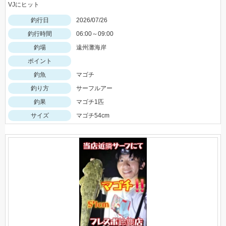
VJにヒット
釣行日
2026/07/26
釣行時間
06:00～09:00
釣場
遠州灘海岸
ポイント
釣魚
マゴチ
釣り方
サーフルアー
釣果
マゴチ1匹
サイズ
マゴチ54cm