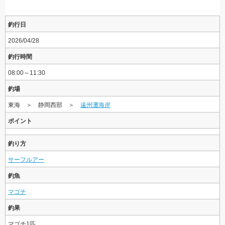
釣行日
2026/04/28
釣行時間
08:00～11:30
釣場
東海 ＞ 静岡西部 ＞
遠州灘海岸
ポイント
釣り方
サーフルアー
釣魚
マゴチ
釣果
マゴチ1匹