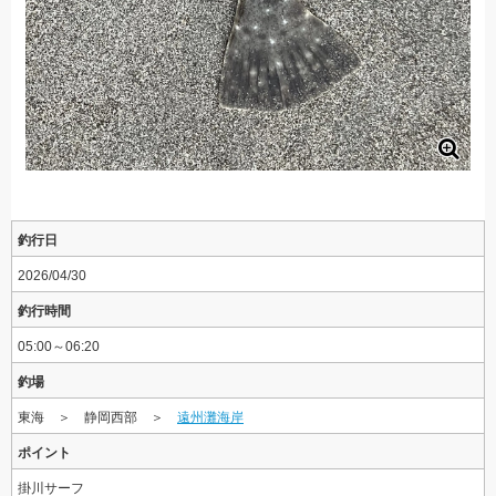
釣行日
2026/04/30
釣行時間
05:00～06:20
釣場
東海 ＞ 静岡西部 ＞
遠州灘海岸
ポイント
掛川サーフ