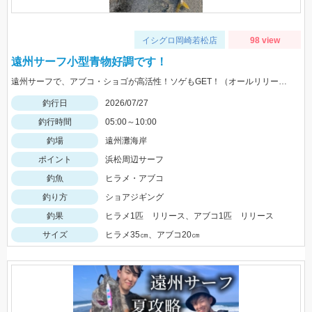
イシグロ岡崎若松店
98 view
遠州サーフ小型青物好調です！
遠州サーフで、アブコ・ショゴが高活性！ソゲもGET！（オールリリースさせて頂きました）ヒットルアーは、ジーク Ｆサーディン20ｇ 20ｇのサイズ感が良かったです！
釣行日
2026/07/27
釣行時間
05:00～10:00
釣場
遠州灘海岸
ポイント
浜松周辺サーフ
釣魚
ヒラメ・アブコ
釣り方
ショアジギング
釣果
ヒラメ1匹 リリース、アブコ1匹 リリース
サイズ
ヒラメ35㎝、アブコ20㎝