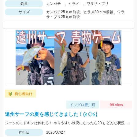
釣果
カンパチ 、ヒラメ 、ワラサ・ブリ
サイズ
カンパチ25ｃｍ前後、ヒラメ30ｃｍ前後、ワラ
サ・ブリ25ｃｍ前後
初心者向け
イシグロ豊川店
99 view
遠州サーフの夏を感じてきました！(≧◇≦)
ジークのミドキンは釣れる！ やりやすい状況になったら20ｇ どんな状況でも100ｍ以上飛ばすなら 40ｇがおすすめ
釣行日
2026/07/27