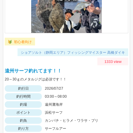
初心者向け
ショアソルト（静岡エリア）フィッシングマイスター 高橋ダイキ
1333 view
遠州サーフ釣れてます！！
20～30ｇのメタルジグは必須です！！
釣行日
2026/07/27
釣行時間
03:00～08:00
釣場
遠州灘海岸
ポイント
浜松サーフ
釣魚
カンパチ・ヒラメ・ワラサ・ブリ
釣り方
サーフルアー