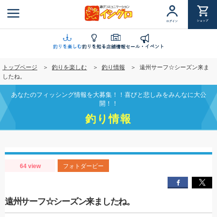
メ
イ
ショップ
ログイン
ン
コ
ン
釣りを楽しむ
釣りを知る
店舗情報
セール・イベント
テ
トップページ
釣りを楽しむ
釣り情報
遠州サーフ☆シーズン来ま
ン
したね。
ツ
に
あなたのフィッシング情報を大募集！！喜びと悲しみをみんなに大公
移
開！！
動
釣り情報
64 view
フォトダービー
遠州サーフ☆シーズン来ましたね。