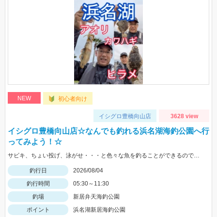
NEW
初心者向け
イシグロ豊橋向山店
3628 view
イシグロ豊橋向山店☆なんでも釣れる浜名湖海釣公園へ行
ってみよう！☆
サビキ、ちょい投げ、泳がせ・・・と色々な魚を釣ることができるので仕掛けも何種類か用意していけば楽しむことができますよ！
釣行日
2026/08/04
釣行時間
05:30～11:30
釣場
新居弁天海釣公園
ポイント
浜名湖新居海釣公園