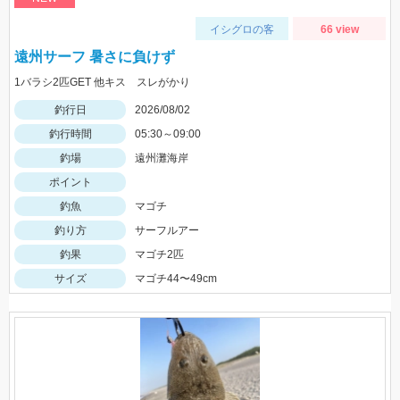
イシグロの客
66 view
遠州サーフ 暑さに負けず
1バラシ2匹GET 他キス スレがかり
釣行日
2026/08/02
釣行時間
05:30～09:00
釣場
遠州灘海岸
ポイント
釣魚
マゴチ
釣り方
サーフルアー
釣果
マゴチ2匹
サイズ
マゴチ44〜49cm