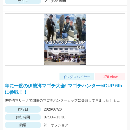
サイズ
マゴチ38.5cm
イシグロバイヤー
178 view
年に一度の伊勢湾マゴチ大会‼マゴチハンター®︎CUP 6th
に参戦！！
伊勢湾マリーナで開催のマゴチハンターカップに参戦してきました！ ヒットルアーはイージーラボ、水波、DUOジャンゴ、ドライブSSギルなど。
釣行日
2026/07/26
釣行時間
07:00～13:30
釣場
沖・オフショア