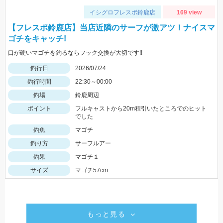
イシグロフレスポ鈴鹿店
169 view
【フレスポ鈴鹿店】当店近隣のサーフが激アツ！ナイスマ
ゴチをキャッチ!
口が硬いマゴチを釣るならフック交換が大切です!!
釣行日
2026/07/24
釣行時間
22:30～00:00
釣場
鈴鹿周辺
ポイント
フルキャストから20m程引いたところでのヒット
でした
釣魚
マゴチ
釣り方
サーフルアー
釣果
マゴチ１
サイズ
マゴチ57cm
もっと見る