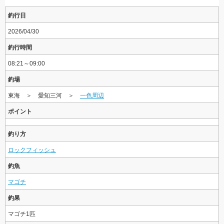
釣行日
2026/04/30
釣行時間
08:21～09:00
釣場
東海 ＞ 愛知三河 ＞
一色周辺
ポイント
釣り方
ロックフィッシュ
釣魚
マゴチ
釣果
マゴチ1匹