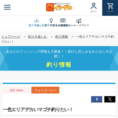
メ
イ
ショップ
ログイン
ン
コ
ン
釣りを楽しむ
釣りを知る
店舗情報
セール・イベント
テ
トップページ
釣りを楽しむ
釣り情報
一色エリアデカいマゴチ釣
ン
りたい！
ツ
に
あなたのフィッシング情報を大募集！！喜びと悲しみをみんなに大公
移
開！！
動
釣り情報
201 view
フォトダービー
一色エリアデカいマゴチ釣りたい！