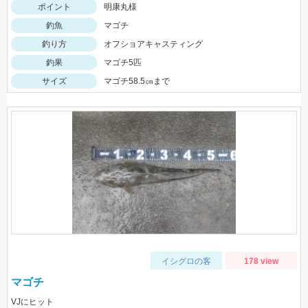
ポイント
明康丸様
釣魚
マゴチ
釣り方
オフショアキャスティング
釣果
マゴチ5匹
サイズ
マゴチ58.5㎝まで
イシグロの客
178 view
マゴチ
VJにヒット