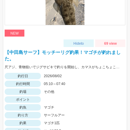
NEW
Hideto
69 view
【中田島サーフ】モッチーリグ釣果！マゴチが釣れまし
た。
尺アジ、青物狙いでジグサビキで釣りを開始し、カマスがちょこちょこ釣れるものの、狙いの魚は釣れず…。そこで先週、スズキ、イシモチを釣ることができたモッチーリグをセット！スパテラを使ってシャクりながら誘っていると、ゴンっと強い当たりがあり、なかなか歯ごたえのある引きを楽しみながら慎重に引き上げると、正体はマゴチでした。人生初マゴチの喜びと、モッチーリグで釣れたことの驚きでとても充実した釣行でした。絡まないし、ちゃんと釣れるし、モッチーリグに心から感謝しています( ´ ▽ ` )ﾉ
釣行日
2026/08/02
釣行時間
05:10～07:40
釣場
その他
ポイント
釣魚
マゴチ
釣り方
サーフルアー
釣果
マゴチ1匹