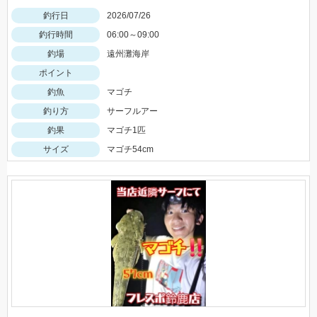
釣行日
2026/07/26
釣行時間
06:00～09:00
釣場
遠州灘海岸
ポイント
釣魚
マゴチ
釣り方
サーフルアー
釣果
マゴチ1匹
サイズ
マゴチ54cm