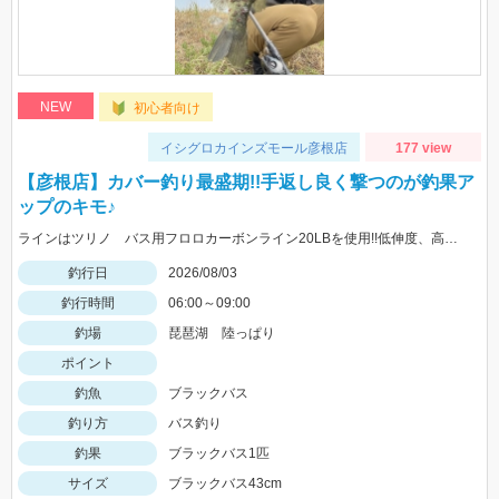
NEW
初心者向け
イシグロカインズモール彦根店
177 view
【彦根店】カバー釣り最盛期!!手返し良く撃つのが釣果ア
ップのキモ♪
ラインはツリノ バス用フロロカーボンライン20LBを使用!!低伸度、高強度でカバーの釣りはこれで決まり♪
釣行日
2026/08/03
釣行時間
06:00～09:00
釣場
琵琶湖 陸っぱり
ポイント
釣魚
ブラックバス
釣り方
バス釣り
釣果
ブラックバス1匹
サイズ
ブラックバス43cm