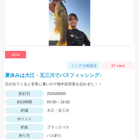
NEW
イシグロ鳴海店
67 view
夏休みは大江・五三川でバスフィッシング♪
日が出てくると非常に暑いので熱中症対策を忘れずに！！
釣行日
2026/08/05
釣行時間
05:00～18:00
釣場
大江・五三川
ポイント
釣魚
ブラックバス
釣り方
バス釣り