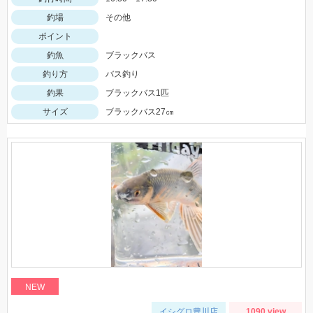
釣場
その他
ポイント
釣魚
ブラックバス
釣り方
バス釣り
釣果
ブラックバス1匹
サイズ
ブラックバス27㎝
NEW
イシグロ豊川店
1090 view