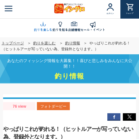
メ
イ
ショップ
ログイン
ン
コ
ン
釣りを楽しむ
釣りを知る
店舗情報
セール・イベント
テ
トップページ
釣りを楽しむ
釣り情報
やっぱりこれが釣れる！
ン
（ヒットルアーが写っていない為、登録外となります。）
ツ
に
あなたのフィッシング情報を大募集！！喜びと悲しみをみんなに大公
移
開！！
動
釣り情報
76 view
フォトダービー
やっぱりこれが釣れる！（ヒットルアーが写っていない
為、登録外となります。）