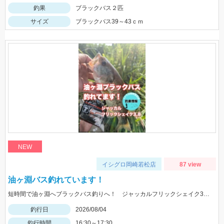
釣果
ブラックバス２匹
サイズ
ブラックバス39～43ｃｍ
NEW
イシグロ岡崎若松店
87 view
油ヶ淵バス釣れています！
短時間で油ヶ淵へブラックバス釣りへ！ ジャッカルフリックシェイク3.8のノーシンカーワッキーでGET!
釣行日
2026/08/04
釣行時間
16:30～17:30