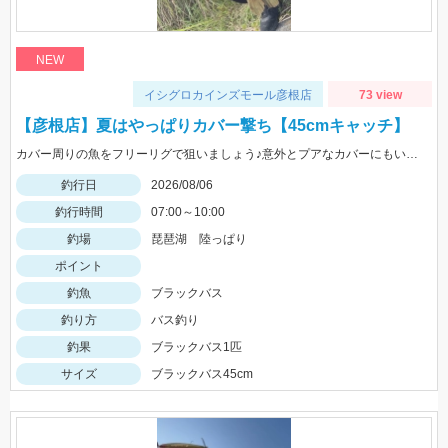
NEW
イシグロカインズモール彦根店
73 view
【彦根店】夏はやっぱりカバー撃ち【45cmキャッチ】
カバー周りの魚をフリーリグで狙いましょう♪意外とプアなカバーにもいますよ♪
釣行日
2026/08/06
釣行時間
07:00～10:00
釣場
琵琶湖 陸っぱり
ポイント
釣魚
ブラックバス
釣り方
バス釣り
釣果
ブラックバス1匹
サイズ
ブラックバス45cm