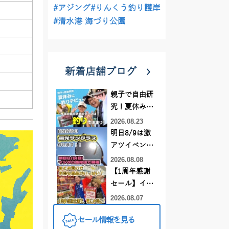
#アジング
#りんくう釣り護岸
#清水港 海づり公園
新着店舗ブログ
親子で自由研
究！夏休みに
釣りデビュー
2026.08.23
明日8/9は激
アツイベント
日！！！～オ
2026.08.08
ーダー偏光グ
【1周年感謝
ラス受注会～
セール】イカ
メタルスッ
2026.08.07
テ、キス釣り
セール情報を見る
仕掛けがまと