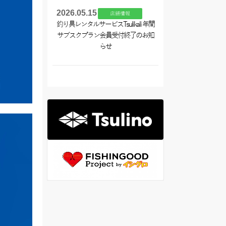
2026.05.15
店舗情報
釣り具レンタルサービスTsulikali 年間
サブスクプラン会員受付終了のお知
らせ