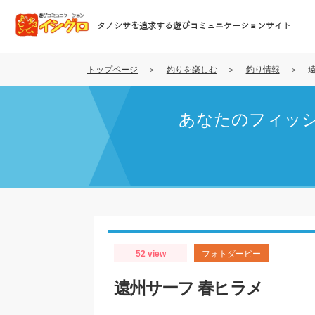
メ
イ
タノシサを追求する遊びコミュニケーションサイト
ン
コ
ン
トップページ
釣りを楽しむ
釣り情報
テ
ン
あなたのフィッ
ツ
に
移
動
52 view
フォトダービー
遠州サーフ 春ヒラメ