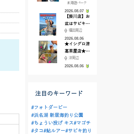
ま海遊パーク
根店
2026.08.07
【掛川店】お
盆はサビキ釣
福田周辺
りいきません
か?
2026.08.06
★イシグロ津
高茶屋店★津
津周辺
近郊ハゼ釣れ
てます！
2026.08.06
注目のキーワード
#フォトダービー
#浜名湖 新居海釣り公園
#ちょうい投げ キス
#マゴチ
#タコ
#鮎ルアー
#サビキ釣り