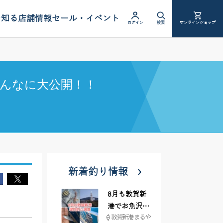
を知る
店舗情報
セール・イベント
ログイン
検索
オンラインショップ
んなに大公開！！
新着釣り情報
8月も敦賀新
港でお魚沢山
敦賀新港 まるや
♪ イシグロ彦