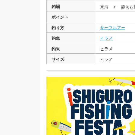
釣場
東海 ＞ 静岡
ポイント
釣り方
サーフルアー
釣魚
ヒラメ
釣果
ヒラメ
サイズ
ヒラメ