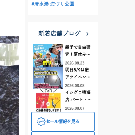
#清水港 海づり公園
新着店舗ブログ
親子で自由研
究！夏休みに
釣りデビュー
2026.08.23
明日8/9は激
アツイベント
日！！！～オ
2026.08.08
ーダー偏光グ
イシグロ鳴海
ラス受注会～
店 パート・ア
ルバイトスタ
2026.08.07
ッフまだまだ
セール情報を見る
募集中！