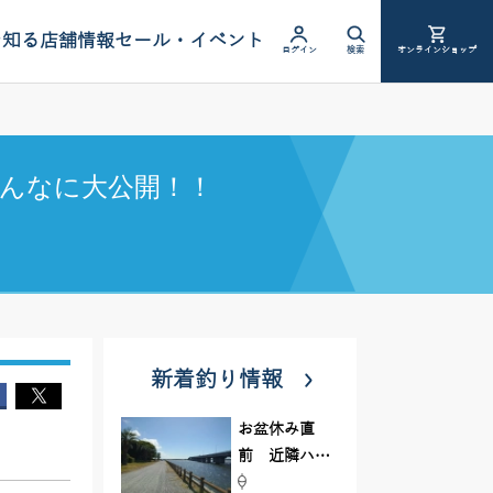
を知る
店舗情報
セール・イベント
ログイン
検索
オンラインショップ
んなに大公開！！
新着釣り情報
お盆休み直
前 近隣ハゼ
釣り場調査し