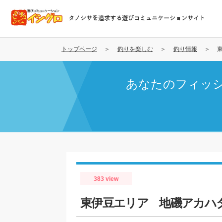
メ
イ
タノシサを追求する遊びコミュニケーションサイト
ン
コ
ン
トップページ
釣りを楽しむ
釣り情報
テ
ン
あなたのフィッ
ツ
に
移
動
383 view
東伊豆エリア 地磯アカハ