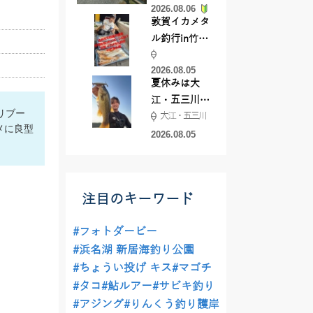
2026.08.06
てきました
敦賀イカメタ
ル釣行in竹宝
丸様 釣り方で
2026.08.05
釣果が激変！
夏休みは大
竿頭を取った
江・五三川で
パターンと
リブー
大江・五三川
バスフィッシ
は？
メに良型
ング♪
2026.08.05
注目のキーワード
#フォトダービー
#浜名湖 新居海釣り公園
#ちょうい投げ キス
#マゴチ
#タコ
#鮎ルアー
#サビキ釣り
#アジング
#りんくう釣り護岸