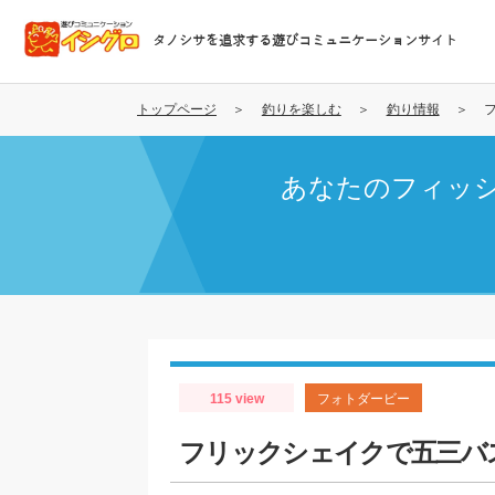
メ
イ
タノシサを追求する遊びコミュニケーションサイト
ン
コ
ン
トップページ
釣りを楽しむ
釣り情報
テ
ン
あなたのフィッ
ツ
に
移
動
115 view
フォトダービー
フリックシェイクで五三バ