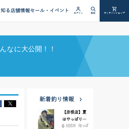
を知る
店舗情報
セール・イベント
ログイン
検索
オンラインショップ
んなに大公開！！
新着釣り情報
【彦根店】夏
はやっぱりカ
琵琶湖 陸っぱ
バー撃ち