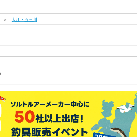
県 ＞
大江・五三川
m