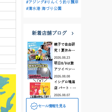
#アジング
#りんくう釣り護岸
#清水港 海づり公園
新着店舗ブログ
親子で自由研
究！夏休みに
釣りデビュー
2026.08.23
明日8/9は激
アツイベント
日！！！～オ
2026.08.08
ーダー偏光グ
イシグロ鳴海
ラス受注会～
店 パート・ア
ルバイトスタ
2026.08.07
ッフまだまだ
セール情報を見る
募集中！