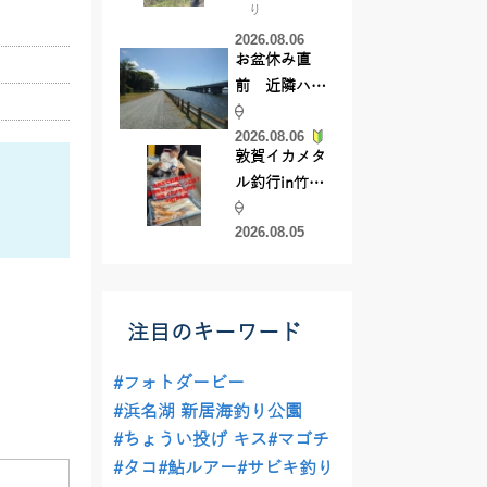
り
【45cmキャ
2026.08.06
ッチ】
お盆休み直
前 近隣ハゼ
釣り場調査し
2026.08.06
てきました
敦賀イカメタ
ル釣行in竹宝
丸様 釣り方で
2026.08.05
釣果が激変！
竿頭を取った
パターンと
は？
注目のキーワード
#フォトダービー
#浜名湖 新居海釣り公園
#ちょうい投げ キス
#マゴチ
#タコ
#鮎ルアー
#サビキ釣り