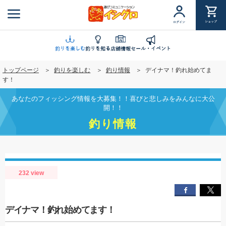
メ
イ
ショップ
ログイン
ン
コ
ン
釣りを楽しむ
釣りを知る
店舗情報
セール・イベント
テ
トップページ
釣りを楽しむ
釣り情報
デイナマ！釣れ始めてま
ン
す！
ツ
に
あなたのフィッシング情報を大募集！！喜びと悲しみをみんなに大公
移
開！！
動
釣り情報
232 view
デイナマ！釣れ始めてます！