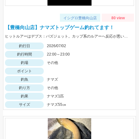
イシグロ豊橋向山店
80 view
【豊橋向山店】ナマズトップゲーム釣れてます！
ヒットルアーはデプス：バズジェット。カップ系のルアーへ反応が悪い時にオススメのルアーです。ぜひお試しください。
釣行日
2026/07/02
釣行時間
22:00～23:00
釣場
その他
ポイント
釣魚
ナマズ
釣り方
その他
釣果
ナマズ1匹
サイズ
ナマズ55㎝