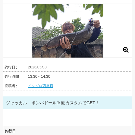
釣行日
2026/05/03
釣行時間
13:30～14:30
投稿者
イシグロ西尾店
ジャッカル ポンパドールJr.鯰カスタムでGET！
釣行日