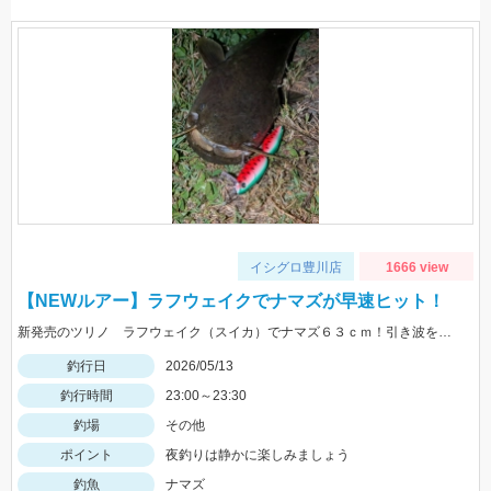
イシグロ豊川店
1666 view
【NEWルアー】ラフウェイクでナマズが早速ヒット！
新発売のツリノ ラフウェイク（スイカ）でナマズ６３ｃｍ！引き波を伴ったうねうねアクションがドはまりします♪今回はフックのかえしをつぶしてバーブレス仕様にしました。
釣行日
2026/05/13
釣行時間
23:00～23:30
釣場
その他
ポイント
夜釣りは静かに楽しみましょう
釣魚
ナマズ