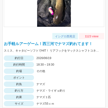
イシグロ西尾店
1123 view
お手軽ルアーゲーム！西三河でナマズ釣れてます！
スミス、キャタピーソフトでHIT！ リアフックをマックスシャフトコネクトショート＋フェザーフックにして、フッキング率をUPさせて使用しました！
釣行日
2026/06/19
釣行時間
18:30～19:30
釣場
その他
ポイント
釣魚
ナマズ
釣り方
ナマズ・ライギョ釣り
釣果
ナマズ１匹
サイズ
ナマズ55ｃｍ