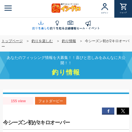
メ
イ
ショップ
ログイン
ン
コ
ン
釣りを楽しむ
釣りを知る
店舗情報
セール・イベント
テ
トップページ
釣りを楽しむ
釣り情報
今シーズン初が2キロオーバ
ン
ー
ツ
に
あなたのフィッシング情報を大募集！！喜びと悲しみをみんなに大公
移
開！！
動
釣り情報
155 view
フォトダービー
今シーズン初が2キロオーバー