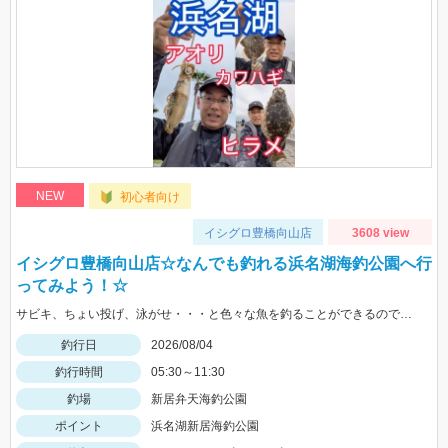
NEW
初心者向け
イシグロ豊橋向山店
3608 view
イシグロ豊橋向山店☆なんでも釣れる浜名湖海釣公園へ行
ってみよう！☆
サビキ、ちょい投げ、泳がせ・・・と色々な魚を釣ることができるので仕掛けも何種類か用意していけば楽しむことができますよ！
釣行日
2026/08/04
釣行時間
05:30～11:30
釣場
新居弁天海釣公園
ポイント
浜名湖新居海釣公園