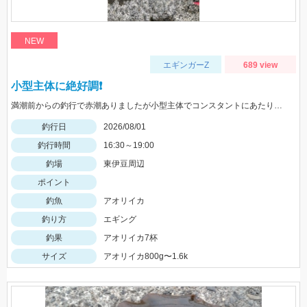
NEW
エギンガーZ
689 view
小型主体に絶好調❗️
満潮前からの釣行で赤潮ありましたが小型主体でコンスタントにあたりがありました
釣行日
2026/08/01
釣行時間
16:30～19:00
釣場
東伊豆周辺
ポイント
釣魚
アオリイカ
釣り方
エギング
釣果
アオリイカ7杯
サイズ
アオリイカ800g〜1.6k