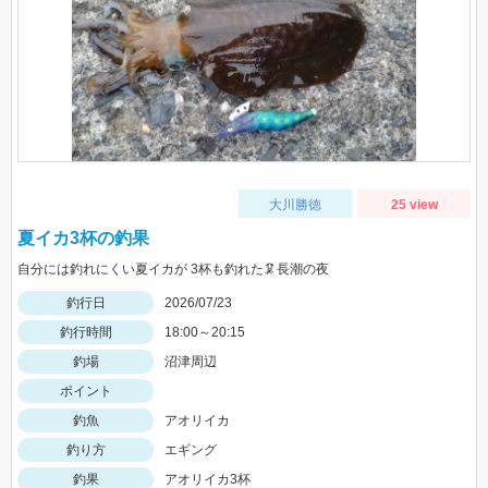
大川勝徳
25 view
夏イカ3杯の釣果
自分には釣れにくい夏イカが 3杯も釣れた🦑長潮の夜
釣行日
2026/07/23
釣行時間
18:00～20:15
釣場
沼津周辺
ポイント
釣魚
アオリイカ
釣り方
エギング
釣果
アオリイカ3杯