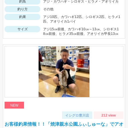
釣魚
アジ・カワハギ・シロギス・ヒラメ・アオリイカ
釣り方
その他
釣果
アジ10匹、カワハギ12匹、シロギス2匹、ヒラメ1
匹、アオリイカ1パイ
サイズ
アジ15㎝前後、カワハギ10㎝～13㎝、シロギス1
8㎝前後、ヒラメ35㎝前後、アオリイカ甲長13㎝
NEW
イシグロ豊川店
212 view
お客様釣果情報！！「焼津親水公園ふぃしゅーな」でアオ