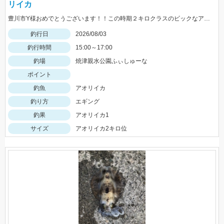
リイカ
豊川市Y様おめでとうございます！！この時期２キロクラスのビックなアオリイカを見事に仕留められました！！ 釣れているのが500ｇクラスの情報だったので、ヒットした瞬間はエイかと思ったそうです。
釣行日
2026/08/03
釣行時間
15:00～17:00
釣場
焼津親水公園ふぃしゅーな
ポイント
釣魚
アオリイカ
釣り方
エギング
釣果
アオリイカ1
サイズ
アオリイカ2キロ位