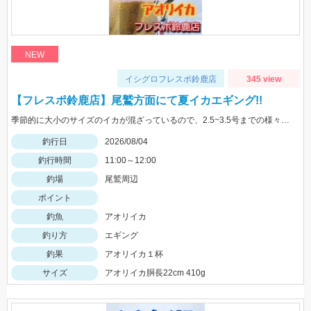
NEW
イシグロフレスポ鈴鹿店
345 view
【フレスポ鈴鹿店】尾鷲方面にて夏イカエギング!!
季節的に大小のサイズのイカが混ざっているので、2.5~3.5号までの様々なサイズを持っていきましょう!!
釣行日
2026/08/04
釣行時間
11:00～12:00
釣場
尾鷲周辺
ポイント
釣魚
アオリイカ
釣り方
エギング
釣果
アオリイカ１杯
サイズ
アオリイカ胴長22cm 410g