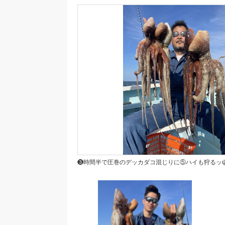
❸時間半で圧巻のデッカダコ混じりに⑤ハイも狩るッψ(