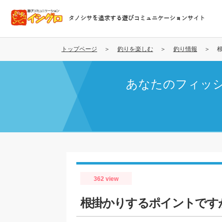
メ
イ
タノシサを追求する遊びコミュニケーションサイト
ン
コ
ン
トップページ
釣りを楽しむ
釣り情報
テ
ン
あなたのフィッ
ツ
に
移
動
362 view
根掛かりするポイントですが