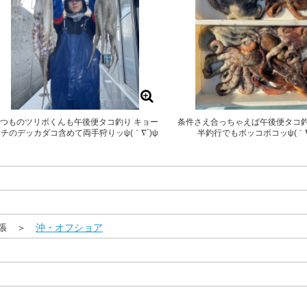
つものツリボくんも午後便タコ釣り キョー
条件さえ合っちゃえば午後便タコ
チのデッカダコ含めて両手狩りッψ(｀∇´)ψ
半釣行でもボッコボコッψ(｀∇
尾張 ＞
沖・オフショア