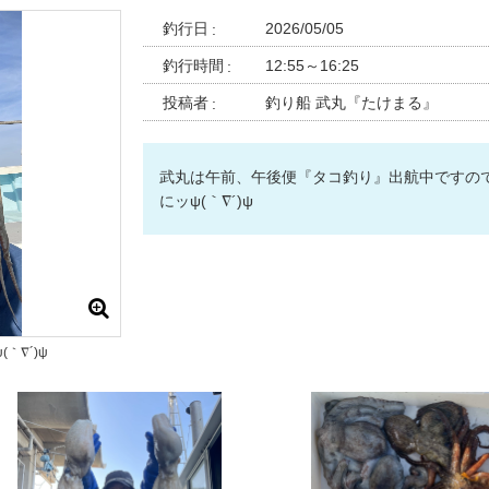
釣行日
2026/05/05
釣行時間
12:55～16:25
投稿者
釣り船 武丸『たけまる』
武丸は午前、午後便『タコ釣り』出航中ですの
にッψ(｀∇´)ψ
｀∇´)ψ