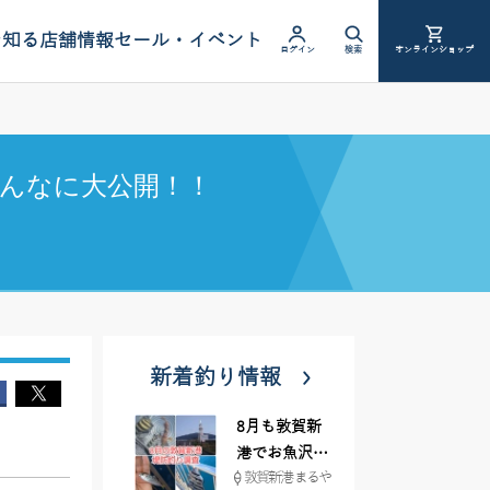
を知る
店舗情報
セール・イベント
ログイン
検索
オンラインショップ
んなに大公開！！
新着釣り情報
8月も敦賀新
港でお魚沢山
敦賀新港 まるや
♪ イシグロ彦