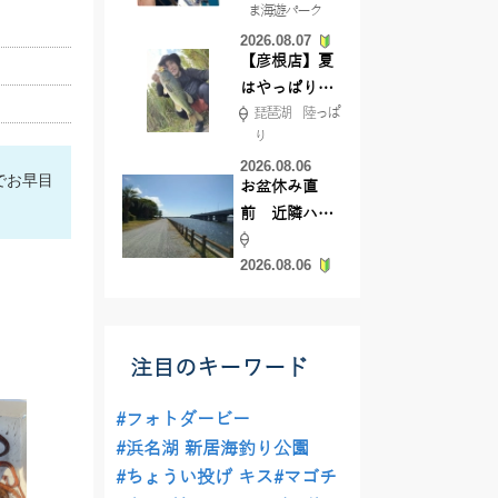
ま海遊パーク
根店
2026.08.07
【彦根店】夏
はやっぱりカ
琵琶湖 陸っぱ
バー撃ち
り
【45cmキャ
2026.08.06
ッチ】
でお早目
お盆休み直
前 近隣ハゼ
釣り場調査し
2026.08.06
てきました
注目のキーワード
#フォトダービー
#浜名湖 新居海釣り公園
#ちょうい投げ キス
#マゴチ