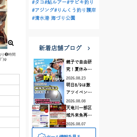
#タコ
#鮎ルアー
#サビキ釣り
#アジング
#りんくう釣り護岸
#清水港 海づり公園
新着店舗ブログ
釣り❸時間
´)ψ
親子で自由研
究！夏休みに
釣りデビュー
2026.08.23
明日8/9は激
アツイベント
日！！！～オ
2026.08.08
ーダー偏光グ
天竜川一部区
ラス受注会～
域外来魚再放
流禁止となり
2026.08.07
ました