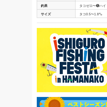
釣果
タコゼロ〜❺ハイ
サイズ
タコ0.5〜1.8㌔