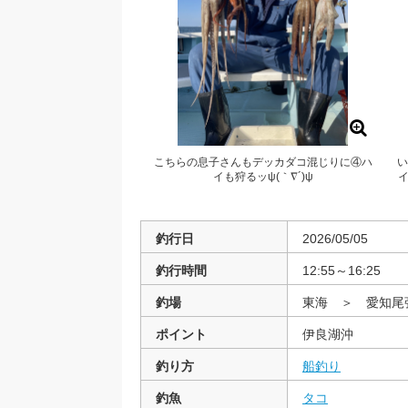
こちらの息子さんもデッカダコ混じりに④ハ
い
イも狩るッψ(｀∇´)ψ
イ
釣行日
2026/05/05
釣行時間
12:55～16:25
釣場
東海 ＞ 愛知
ポイント
伊良湖沖
釣り方
船釣り
釣魚
タコ