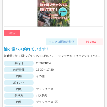
NEW
イシグロ岡崎若松店
60 view
油ヶ淵バス釣れています！
短時間で油ヶ淵へブラックバス釣りへ！ ジャッカルフリックシェイク3.8のノーシンカーワッキーでGET!
釣行日
2026/08/04
釣行時間
16:30～17:30
釣場
その他
ポイント
釣魚
ブラックバス
釣り方
バス釣り
釣果
ブラックバス1匹