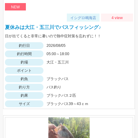
NEW
イシグロ鳴海店
4 view
夏休みは大江・五三川でバスフィッシング♪
日が出てくると非常に暑いので熱中症対策を忘れずに！！
釣行日
2026/08/05
釣行時間
05:00～18:00
釣場
大江・五三川
ポイント
釣魚
ブラックバス
釣り方
バス釣り
釣果
ブラックバス２匹
サイズ
ブラックバス39～43ｃｍ