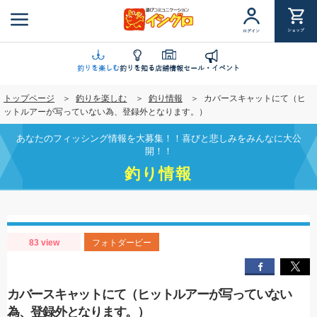
メ
イ
ショップ
ログイン
ン
コ
ン
釣りを楽しむ
釣りを知る
店舗情報
セール・イベント
テ
トップページ
釣りを楽しむ
釣り情報
カバースキャットにて（ヒ
ン
ットルアーが写っていない為、登録外となります。）
ツ
に
あなたのフィッシング情報を大募集！！喜びと悲しみをみんなに大公
移
開！！
動
釣り情報
83 view
フォトダービー
カバースキャットにて（ヒットルアーが写っていない
為、登録外となります。）