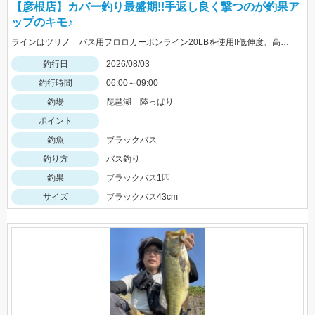
【彦根店】カバー釣り最盛期!!手返し良く撃つのが釣果ア
ップのキモ♪
ラインはツリノ バス用フロロカーボンライン20LBを使用!!低伸度、高強度でカバーの釣りはこれで決まり♪
釣行日
2026/08/03
釣行時間
06:00～09:00
釣場
琵琶湖 陸っぱり
ポイント
釣魚
ブラックバス
釣り方
バス釣り
釣果
ブラックバス1匹
サイズ
ブラックバス43cm