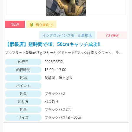
NEW
初心者向け
イシグロカインズモール彦根店
73 view
【彦根店】短時間で48、50cmキャッチ成功!!
ブルフラット3.8inの7ｇフリーリグでヒット!!フックは直リグフック、ラインはツリノフロロがオススメです!!カバー撃ちが熱い時期になってきましたよ♪
釣行日
2026/08/02
釣行時間
15:00～17:00
釣場
琵琶湖 陸っぱり
ポイント
釣魚
ブラックバス
釣り方
バス釣り
釣果
ブラックバス2匹
サイズ
ブラックバス48～50cm