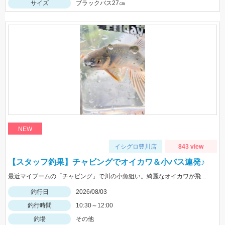
サイズ
ブラックバス27㎝
NEW
イシグロ豊川店
843 view
【スタッフ釣果】チャビングでオイカワ＆小バス連発♪
最近マイブームの「チャビング」で川の小魚狙い。綺麗なオイカワが飛び出しました♪途中からはブラックバスの子供がスプーンやスピナーに連続ヒットしてきました。
釣行日
2026/08/03
釣行時間
10:30～12:00
釣場
その他