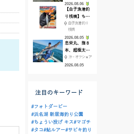
2026.08.06
てきました
【白子漁港釣
り桟橋】ちょ
白子漁港 釣り
い投げ釣りが
桟橋
絶好調!キスや
2026.08.05
ハゼが簡単に
忠栄丸、指８
釣れますよ💛
本、超極太ド
沖・オフショア
ラゴン登場！
2026.08.05
注目のキーワード
#フォトダービー
#浜名湖 新居海釣り公園
#ちょうい投げ キス
#マゴチ
#タコ
#鮎ルアー
#サビキ釣り