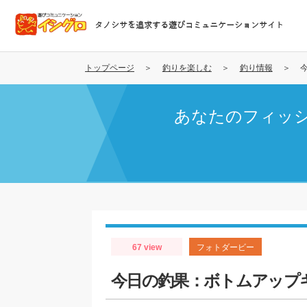
メ
イ
タノシサを追求する遊びコミュニケーションサイト
ン
コ
ン
トップページ
釣りを楽しむ
釣り情報
テ
ン
あなたのフィッ
ツ
に
移
動
67 view
フォトダービー
今日の釣果：ボトムアップ