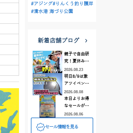
#アジング
#りんくう釣り護岸
#清水港 海づり公園
新着店舗ブログ
親子で自由研
究！夏休みに
釣りデビュー
2026.08.23
明日8/9は激
アツイベント
日！！！～オ
2026.08.08
ーダー偏光グ
本日よりお得
ラス受注会～
なセールがス
タート!!
2026.08.06
セール情報を見る