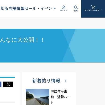
を知る
店舗情報
セール・イベント
ログイン
検索
オンラインショップ
んなに大公開！！
新着釣り情報
お盆休み直
前 近隣ハゼ
釣り場調査し