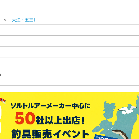
県 ＞
大江・五三川
m