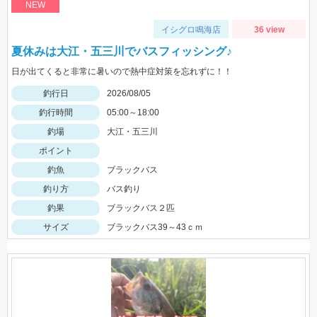
NEW
イシグロ鳴海店
36 view
夏休みは大江・五三川でバスフィッシング♪
日が出てくると非常に暑いので熱中症対策を忘れずに！！
釣行日
2026/08/05
釣行時間
05:00～18:00
釣場
大江・五三川
ポイント
釣魚
ブラックバス
釣り方
バス釣り
釣果
ブラックバス２匹
サイズ
ブラックバス39～43ｃｍ