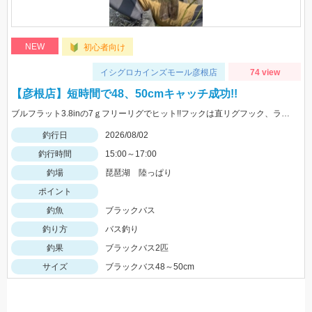
NEW
初心者向け
イシグロカインズモール彦根店
74 view
【彦根店】短時間で48、50cmキャッチ成功!!
ブルフラット3.8inの7ｇフリーリグでヒット!!フックは直リグフック、ラインはツリノフロロがオススメです!!カバー撃ちが熱い時期になってきましたよ♪
釣行日
2026/08/02
釣行時間
15:00～17:00
釣場
琵琶湖 陸っぱり
ポイント
釣魚
ブラックバス
釣り方
バス釣り
釣果
ブラックバス2匹
サイズ
ブラックバス48～50cm