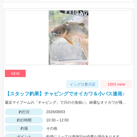
NEW
イシグロ豊川店
1003 view
【スタッフ釣果】チャビングでオイカワ＆小バス連発♪
最近マイブームの「チャビング」で川の小魚狙い。綺麗なオイカワが飛び出しました♪途中からはブラックバスの子供がスプーンやスピナーに連続ヒットしてきました。
釣行日
2026/08/03
釣行時間
10:30～12:00
釣場
その他
ポイント
釣場によっては遊漁証が必要な場合あります