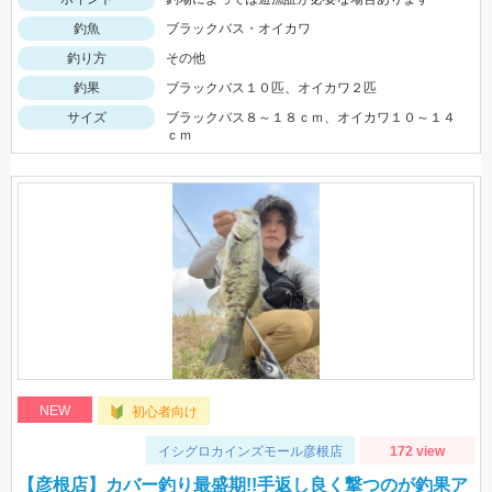
釣魚
ブラックバス・オイカワ
釣り方
その他
釣果
ブラックバス１０匹、オイカワ２匹
サイズ
ブラックバス８～１８ｃｍ、オイカワ１０～１４
ｃｍ
NEW
初心者向け
イシグロカインズモール彦根店
172 view
【彦根店】カバー釣り最盛期!!手返し良く撃つのが釣果ア