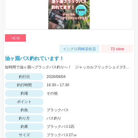
NEW
イシグロ岡崎若松店
72 view
油ヶ淵バス釣れています！
短時間で油ヶ淵へブラックバス釣りへ！ ジャッカルフリックシェイク3.8のノーシンカーワッキーでGET!
釣行日
2026/08/04
釣行時間
16:30～17:30
釣場
その他
ポイント
釣魚
ブラックバス
釣り方
バス釣り
釣果
ブラックバス1匹
サイズ
ブラックバス27㎝