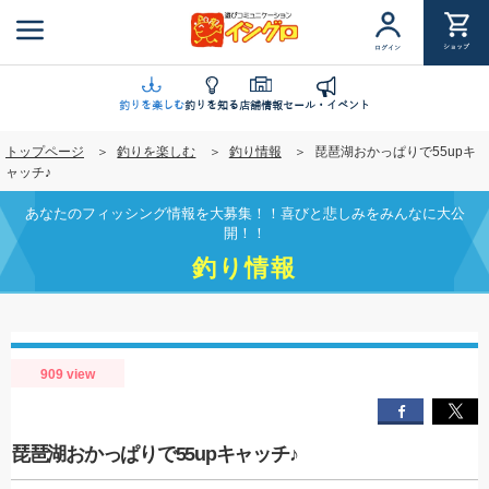
メ
イ
ショップ
ログイン
ン
コ
ン
釣りを楽しむ
釣りを知る
店舗情報
セール・イベント
テ
トップページ
釣りを楽しむ
釣り情報
琵琶湖おかっぱりで55upキ
ン
ャッチ♪
ツ
に
あなたのフィッシング情報を大募集！！喜びと悲しみをみんなに大公
移
開！！
動
釣り情報
909 view
琵琶湖おかっぱりで55upキャッチ♪