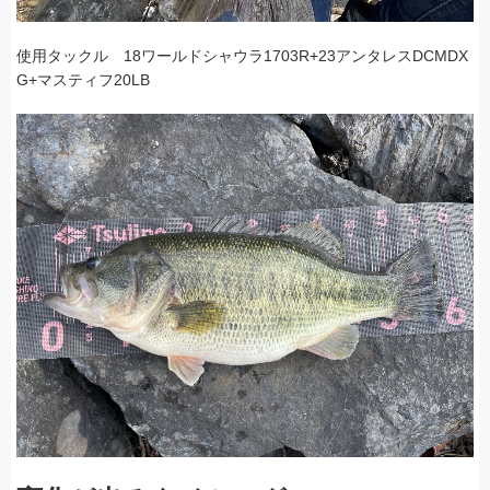
使用タックル 18ワールドシャウラ1703R+23アンタレスDCMDX
G+マスティフ20LB