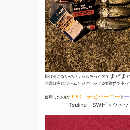
まだま
掛けそこないやバラシもあったので
今回は主にワームとジグヘッド2種類ずつ使っ
DUO チビバーニー
一
使用したのは
と
Tsulino SWビッツヘッ