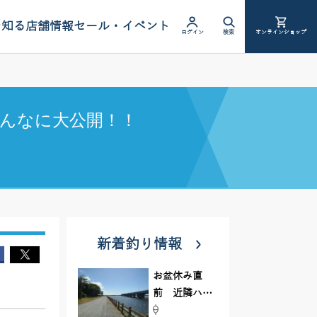
を知る
店舗情報
セール・イベント
ログイン
検索
オンラインショップ
んなに大公開！！
新着釣り情報
お盆休み直
前 近隣ハゼ
釣り場調査し