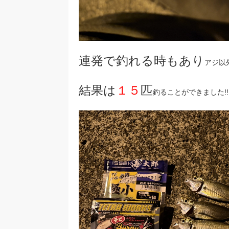
連発で釣れる時もあり
アジ以
結果は
１５
匹
釣ることができました!!