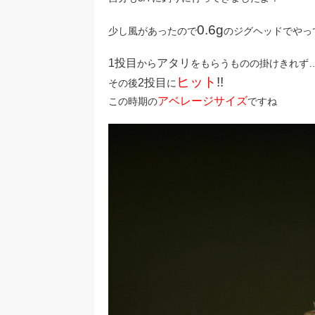
0.6g
少し風があったので
のジグヘッドでやっ
1投目
アタリ
から
をもらうものの掛けきれず
ヒット
!!
2投目
その後
に
アベレージサイズ
この時期の
ですね