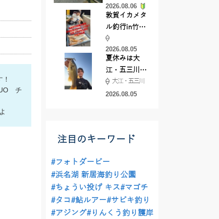
2026.08.06
てきました
敦賀イカメタ
ル釣行in竹宝
丸様 釣り方で
2026.08.05
釣果が激変！
夏休みは大
竿頭を取った
江・五三川で
パターンと
す！
大江・五三川
バスフィッシ
は？
UO チ
ング♪
2026.08.05
よ
注目のキーワード
#フォトダービー
#浜名湖 新居海釣り公園
#ちょうい投げ キス
#マゴチ
#タコ
#鮎ルアー
#サビキ釣り
#アジング
#りんくう釣り護岸