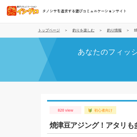
メ
イ
タノシサを追求する遊びコミュニケーションサイト
ン
コ
ン
トップページ
釣りを楽しむ
釣り情報
テ
ン
あなたのフィッ
ツ
に
移
動
820 view
初心者向け
焼津豆アジング！アタリも多