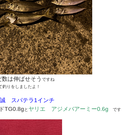
だ数は伸ばせそう
ですね
て釣りをしましたよ！
誠 スパテラ1インチ
ドTG0.8g
ヤリエ アジメバアーミー0.6g
と
です