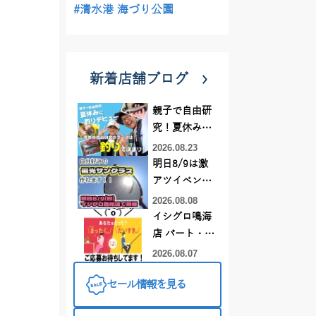
#清水港 海づり公園
新着店舗ブログ
親子で自由研
究！夏休みに
釣りデビュー
2026.08.23
明日8/9は激
アツイベント
日！！！～オ
2026.08.08
ーダー偏光グ
イシグロ鳴海
ラス受注会～
店 パート・ア
ルバイトスタ
2026.08.07
ッフまだまだ
セール情報を見る
募集中！