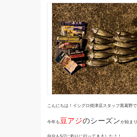
こんにちは！イシグロ焼津店スタッフ黒葛野で
豆アジ
のシーズン
今年も
が始ま
自分も5/7に釣りに行ってきましたよ！