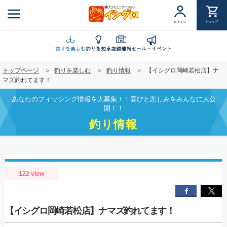
メ
イ
ショップ
ログイン
ン
コ
ン
釣りを楽しむ
釣りを知る
店舗情報
セール・イベント
テ
トップページ
釣りを楽しむ
釣り情報
【イシグロ岡崎若松店】ナ
ン
マズ釣れてます！
ツ
に
あなたのフィッシング情報を大募集！！喜びと悲しみをみんなに大公
移
開！！
動
釣り情報
122 view
【イシグロ岡崎若松店】ナマズ釣れてます！