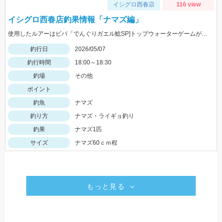
イシグロ西春店
116 view
イシグロ西春店釣果情報「ナマズ編」
使用したルアーはビバ「でんぐりガエル鯰SP]トップウォーターゲームが楽しい(^^♪
釣行日
2026/05/07
釣行時間
18:00～18:30
釣場
その他
ポイント
釣魚
ナマズ
釣り方
ナマズ・ライギョ釣り
釣果
ナマズ1匹
サイズ
ナマズ60ｃｍ程
もっと見る