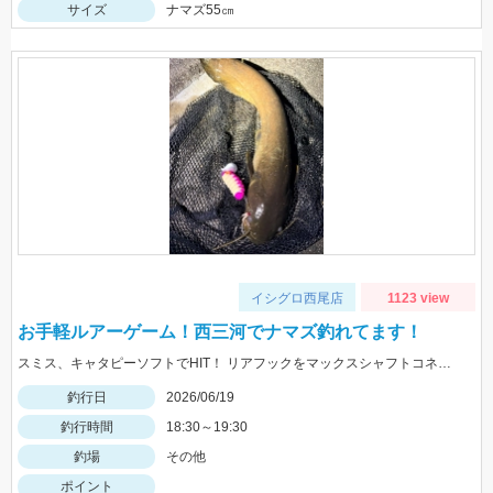
サイズ
ナマズ55㎝
イシグロ西尾店
1123 view
お手軽ルアーゲーム！西三河でナマズ釣れてます！
スミス、キャタピーソフトでHIT！ リアフックをマックスシャフトコネクトショート＋フェザーフックにして、フッキング率をUPさせて使用しました！
釣行日
2026/06/19
釣行時間
18:30～19:30
釣場
その他
ポイント