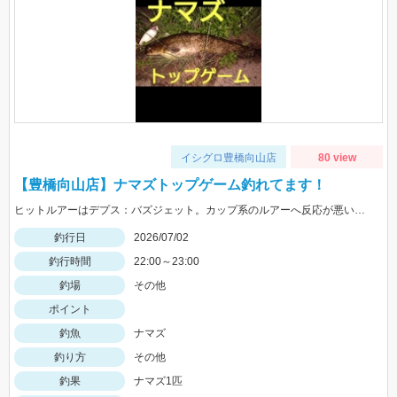
イシグロ豊橋向山店
80 view
【豊橋向山店】ナマズトップゲーム釣れてます！
ヒットルアーはデプス：バズジェット。カップ系のルアーへ反応が悪い時にオススメのルアーです。ぜひお試しください。
釣行日
2026/07/02
釣行時間
22:00～23:00
釣場
その他
ポイント
釣魚
ナマズ
釣り方
その他
釣果
ナマズ1匹