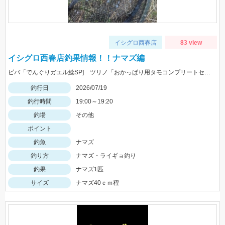
イシグロ西春店
83 view
イシグロ西春店釣果情報！！ナマズ編
ビバ「でんぐりガエル鯰SP] ツリノ「おかっぱり用タモコンプリートセット」大活躍！！
釣行日
2026/07/19
釣行時間
19:00～19:20
釣場
その他
ポイント
釣魚
ナマズ
釣り方
ナマズ・ライギョ釣り
釣果
ナマズ1匹
サイズ
ナマズ40ｃｍ程