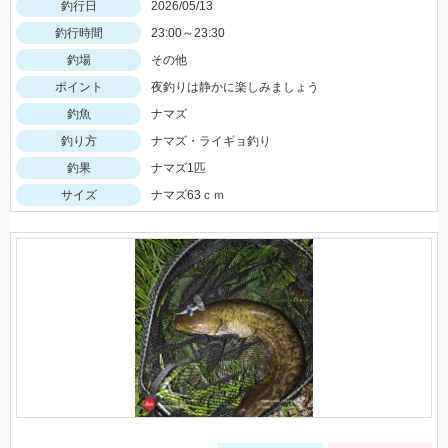
釣行日
2026/05/13
釣行時間
23:00～23:30
釣場
その他
ポイント
夜釣りは静かに楽しみましょう
釣魚
ナマズ
釣り方
ナマズ・ライギョ釣り
釣果
ナマズ1匹
サイズ
ナマズ63ｃｍ