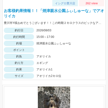
イシグロ豊川店
262 view
お客様釣果情報！！「焼津親水公園ふぃしゅーな」でアオ
リイカ
豊川市Y様おめでとうございます！！この時期２キロクラスのビックなアオリイカを見事に仕留められました！！ 釣れているのが500ｇクラスの情報だったので、ヒットした瞬間はエイかと思ったそうです。
釣行日
2026/08/03
釣行時間
15:00～17:00
釣場
焼津親水公園ふぃしゅーな
ポイント
釣魚
アオリイカ
釣り方
エギング
釣果
アオリイカ1
サイズ
アオリイカ2キロ位