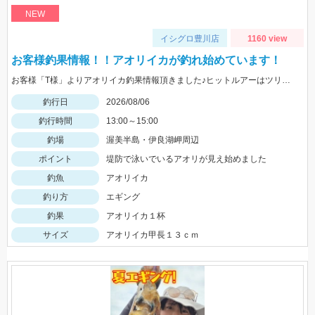
NEW
イシグロ豊川店
1160 view
お客様釣果情報！！アオリイカが釣れ始めています！
お客様「T様」よりアオリイカ釣果情報頂きました♪ヒットルアーはツリノTHEエギの２．５サイズ。5杯ほど泳いでいるイカも目撃、バラシもあったそうです。今後は三河湾内にもどんどん入ってきそうですね！
釣行日
2026/08/06
釣行時間
13:00～15:00
釣場
渥美半島・伊良湖岬周辺
ポイント
堤防で泳いでいるアオリが見え始めました
釣魚
アオリイカ
釣り方
エギング
釣果
アオリイカ１杯
サイズ
アオリイカ甲長１３ｃｍ