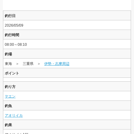
釣行日
2026/05/09
釣行時間
08:00～08:10
釣場
東海 ＞ 三重県 ＞
伊勢・志摩周辺
ポイント
釣り方
ヤエン
釣魚
アオリイカ
釣果