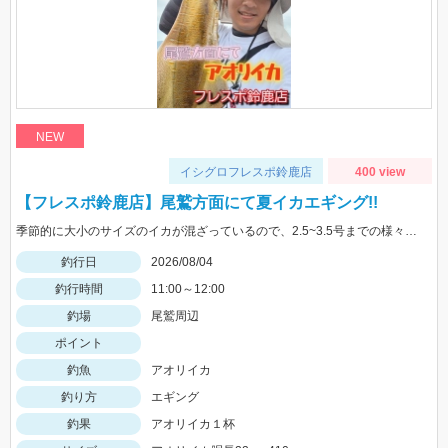
NEW
イシグロフレスポ鈴鹿店
400 view
【フレスポ鈴鹿店】尾鷲方面にて夏イカエギング!!
季節的に大小のサイズのイカが混ざっているので、2.5~3.5号までの様々なサイズを持っていきましょう!!
釣行日
2026/08/04
釣行時間
11:00～12:00
釣場
尾鷲周辺
ポイント
釣魚
アオリイカ
釣り方
エギング
釣果
アオリイカ１杯