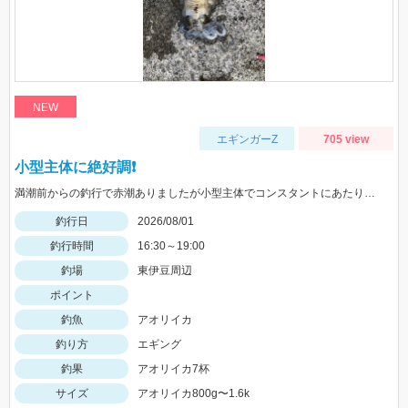
NEW
エギンガーZ
705 view
小型主体に絶好調❗️
満潮前からの釣行で赤潮ありましたが小型主体でコンスタントにあたりがありました
釣行日
2026/08/01
釣行時間
16:30～19:00
釣場
東伊豆周辺
ポイント
釣魚
アオリイカ
釣り方
エギング
釣果
アオリイカ7杯
サイズ
アオリイカ800g〜1.6k