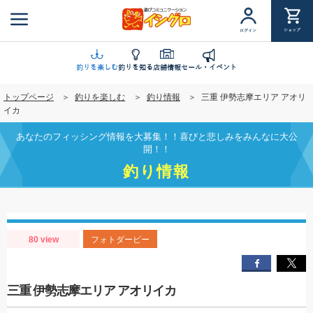
メ
イ
ショップ
ログイン
ン
コ
ン
釣りを楽しむ
釣りを知る
店舗情報
セール・イベント
テ
トップページ
釣りを楽しむ
釣り情報
三重 伊勢志摩エリア アオリ
ン
イカ
ツ
に
あなたのフィッシング情報を大募集！！喜びと悲しみをみんなに大公
移
開！！
動
釣り情報
80 view
フォトダービー
三重 伊勢志摩エリア アオリイカ