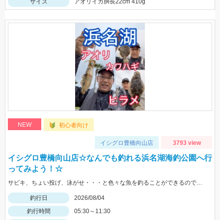
サイズ
アオリイカ胴長22cm 410g
NEW
初心者向け
イシグロ豊橋向山店
3793 view
イシグロ豊橋向山店☆なんでも釣れる浜名湖海釣公園へ行
ってみよう！☆
サビキ、ちょい投げ、泳がせ・・・と色々な魚を釣ることができるので仕掛けも何種類か用意していけば楽しむことができますよ！
釣行日
2026/08/04
釣行時間
05:30～11:30