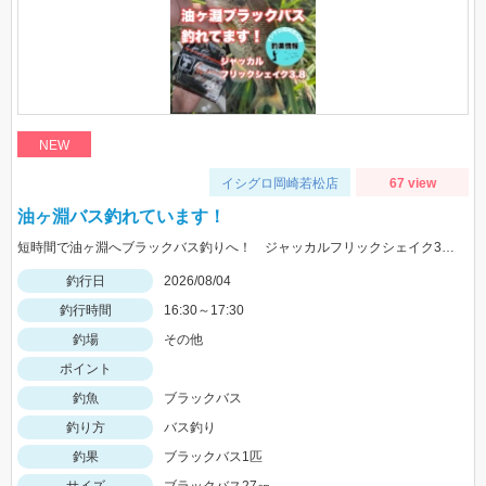
NEW
イシグロ岡崎若松店
67 view
油ヶ淵バス釣れています！
短時間で油ヶ淵へブラックバス釣りへ！ ジャッカルフリックシェイク3.8のノーシンカーワッキーでGET!
釣行日
2026/08/04
釣行時間
16:30～17:30
釣場
その他
ポイント
釣魚
ブラックバス
釣り方
バス釣り
釣果
ブラックバス1匹
サイズ
ブラックバス27㎝