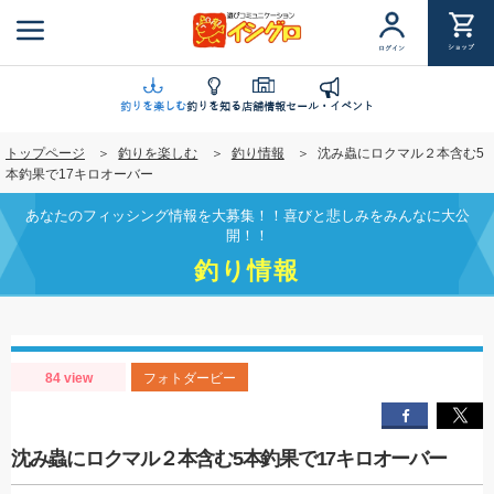
メ
イ
ショップ
ログイン
ン
コ
ン
釣りを楽しむ
釣りを知る
店舗情報
セール・イベント
テ
トップページ
釣りを楽しむ
釣り情報
沈み蟲にロクマル２本含む5
ン
本釣果で17キロオーバー
ツ
に
あなたのフィッシング情報を大募集！！喜びと悲しみをみんなに大公
移
開！！
動
釣り情報
84 view
フォトダービー
沈み蟲にロクマル２本含む5本釣果で17キロオーバー