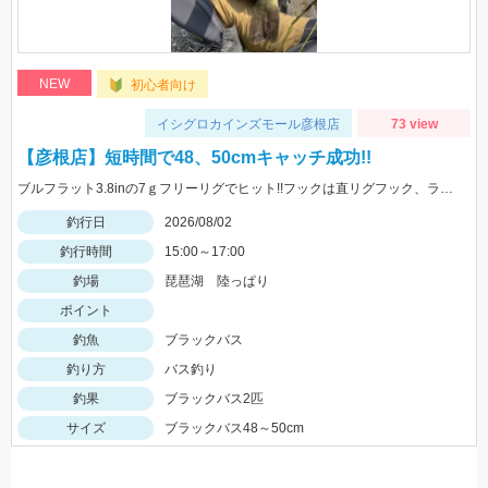
NEW
初心者向け
イシグロカインズモール彦根店
73 view
【彦根店】短時間で48、50cmキャッチ成功!!
ブルフラット3.8inの7ｇフリーリグでヒット!!フックは直リグフック、ラインはツリノフロロがオススメです!!カバー撃ちが熱い時期になってきましたよ♪
釣行日
2026/08/02
釣行時間
15:00～17:00
釣場
琵琶湖 陸っぱり
ポイント
釣魚
ブラックバス
釣り方
バス釣り
釣果
ブラックバス2匹
サイズ
ブラックバス48～50cm