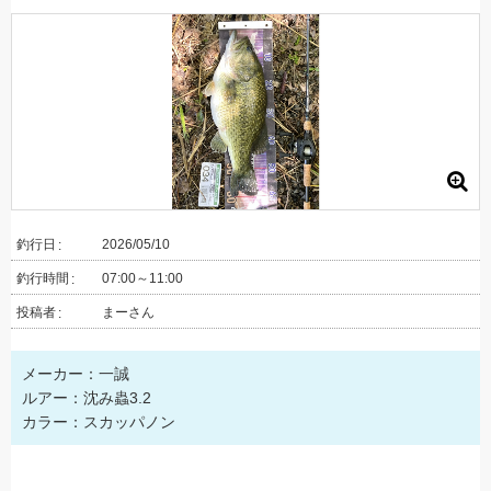
釣行日
2026/05/10
釣行時間
07:00～11:00
投稿者
まーさん
メーカー：一誠
ルアー：沈み蟲3.2
カラー：スカッパノン