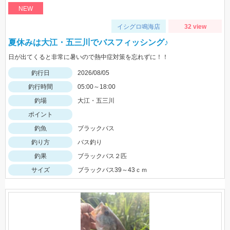
NEW
イシグロ鳴海店
32 view
夏休みは大江・五三川でバスフィッシング♪
日が出てくると非常に暑いので熱中症対策を忘れずに！！
釣行日
2026/08/05
釣行時間
05:00～18:00
釣場
大江・五三川
ポイント
釣魚
ブラックバス
釣り方
バス釣り
釣果
ブラックバス２匹
サイズ
ブラックバス39～43ｃｍ