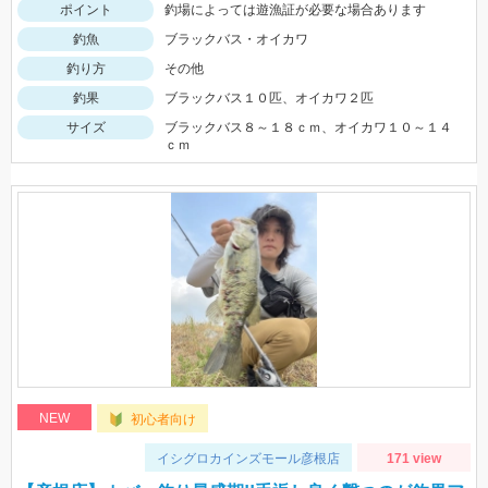
ポイント
釣場によっては遊漁証が必要な場合あります
釣魚
ブラックバス・オイカワ
釣り方
その他
釣果
ブラックバス１０匹、オイカワ２匹
サイズ
ブラックバス８～１８ｃｍ、オイカワ１０～１４
ｃｍ
NEW
初心者向け
イシグロカインズモール彦根店
171 view