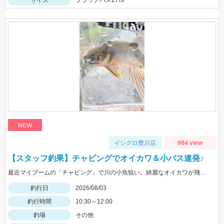
NEW
イシグロ豊川店
984 view
【スタッフ釣果】チャビングでオイカワ＆小バス連発♪
最近マイブームの「チャビング」で川の小魚狙い。綺麗なオイカワが飛び出しました♪途中からはブラックバスの子供がスプーンやスピナーに連続ヒットしてきました。
釣行日
2026/08/03
釣行時間
10:30～12:00
釣場
その他