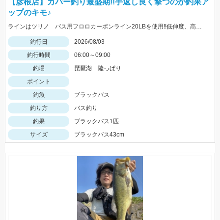
【彦根店】カバー釣り最盛期!!手返し良く撃つのが釣果ア
ップのキモ♪
ラインはツリノ バス用フロロカーボンライン20LBを使用!!低伸度、高強度でカバーの釣りはこれで決まり♪
釣行日
2026/08/03
釣行時間
06:00～09:00
釣場
琵琶湖 陸っぱり
ポイント
釣魚
ブラックバス
釣り方
バス釣り
釣果
ブラックバス1匹
サイズ
ブラックバス43cm