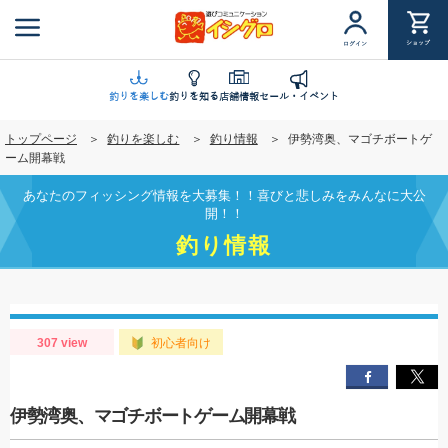
メ
イ
ショップ
ログイン
ン
コ
ン
釣りを楽しむ
釣りを知る
店舗情報
セール・イベント
テ
トップページ
釣りを楽しむ
釣り情報
伊勢湾奥、マゴチボートゲ
ン
ーム開幕戦
ツ
に
あなたのフィッシング情報を大募集！！喜びと悲しみをみんなに大公
移
開！！
動
釣り情報
307 view
初心者向け
伊勢湾奥、マゴチボートゲーム開幕戦