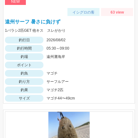
NEW
イシグロの客
63 view
遠州サーフ 暑さに負けず
1バラシ2匹GET 他キス スレがかり
釣行日
2026/08/02
釣行時間
05:30～09:00
釣場
遠州灘海岸
ポイント
釣魚
マゴチ
釣り方
サーフルアー
釣果
マゴチ2匹
サイズ
マゴチ44〜49cm