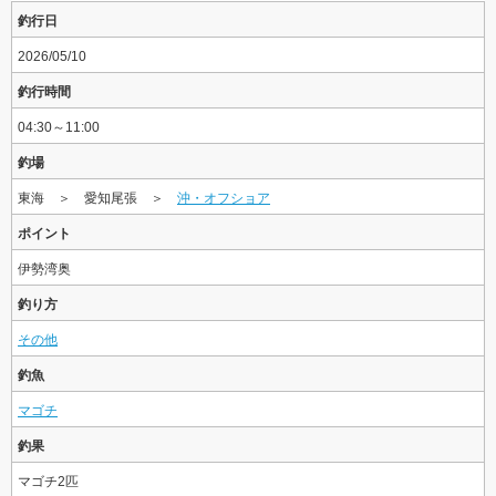
釣行日
2026/05/10
釣行時間
04:30～11:00
釣場
東海 ＞ 愛知尾張 ＞
沖・オフショア
ポイント
伊勢湾奥
釣り方
その他
釣魚
マゴチ
釣果
マゴチ2匹