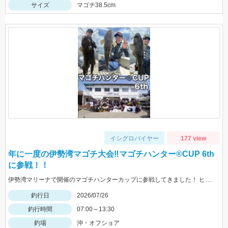
サイズ
マゴチ38.5cm
イシグロバイヤー
177 view
年に一度の伊勢湾マゴチ大会‼マゴチハンター®︎CUP 6th
に参戦！！
伊勢湾マリーナで開催のマゴチハンターカップに参戦してきました！ ヒットルアーはイージーラボ、水波、DUOジャンゴ、ドライブSSギルなど。
釣行日
2026/07/26
釣行時間
07:00～13:30
釣場
沖・オフショア