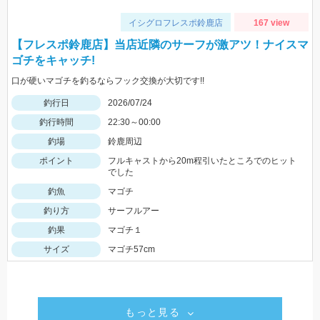
イシグロフレスポ鈴鹿店
167 view
【フレスポ鈴鹿店】当店近隣のサーフが激アツ！ナイスマ
ゴチをキャッチ!
口が硬いマゴチを釣るならフック交換が大切です!!
釣行日
2026/07/24
釣行時間
22:30～00:00
釣場
鈴鹿周辺
ポイント
フルキャストから20m程引いたところでのヒット
でした
釣魚
マゴチ
釣り方
サーフルアー
釣果
マゴチ１
サイズ
マゴチ57cm
もっと見る