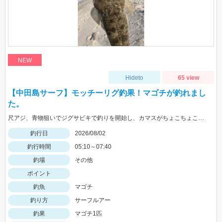
NEW
Hideto
65 view
【中田島サーフ】モッチーリグ釣果！マゴチが釣れまし
た。
尺アジ、青物狙いでジグサビキで釣りを開始し、カマスがちょこちょこ釣れるものの、狙いの魚は釣れず…。そこで先週、スズキ、イシモチを釣ることができたモッチーリグをセット！スパテラを使ってシャクりながら誘っていると、ゴンっと強い当たりがあり、なかなか歯ごたえのある引きを楽しみながら慎重に引き上げると、正体はマゴチでした。人生初マゴチの喜びと、モッチーリグで釣れたことの驚きでとても充実した釣行でした。絡まないし、ちゃんと釣れるし、モッチーリグに心から感謝しています( ´ ▽ ` )ﾉ
釣行日
2026/08/02
釣行時間
05:10～07:40
釣場
その他
ポイント
釣魚
マゴチ
釣り方
サーフルアー
釣果
マゴチ1匹