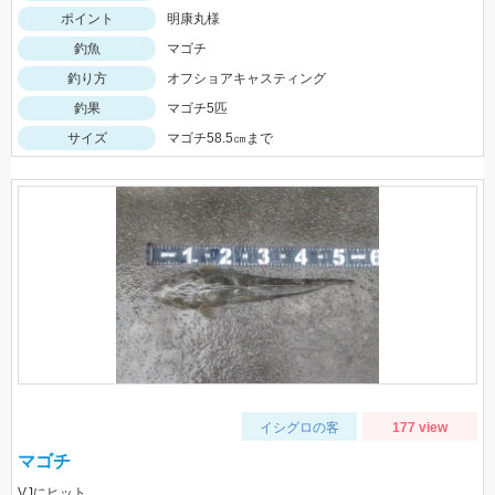
ポイント
明康丸様
釣魚
マゴチ
釣り方
オフショアキャスティング
釣果
マゴチ5匹
サイズ
マゴチ58.5㎝まで
イシグロの客
177 view
マゴチ
VJにヒット