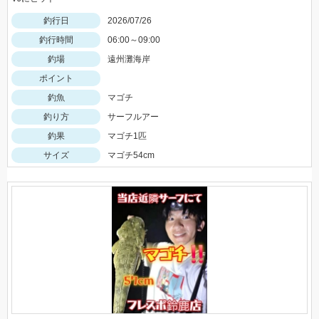
釣行日
2026/07/26
釣行時間
06:00～09:00
釣場
遠州灘海岸
ポイント
釣魚
マゴチ
釣り方
サーフルアー
釣果
マゴチ1匹
サイズ
マゴチ54cm