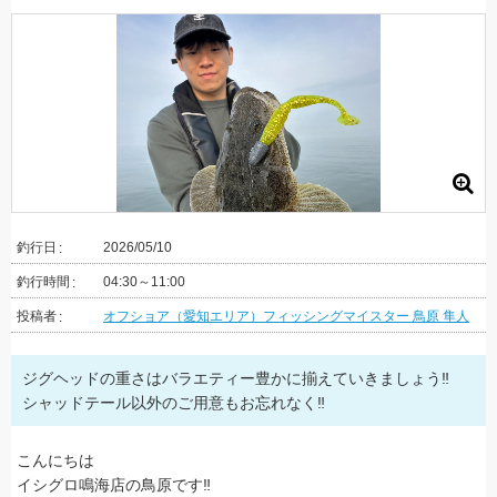
釣行日
2026/05/10
釣行時間
04:30～11:00
投稿者
オフショア（愛知エリア）フィッシングマイスター 鳥原 隼人
ジグヘッドの重さはバラエティー豊かに揃えていきましょう‼
シャッドテール以外のご用意もお忘れなく‼
こんにちは
イシグロ鳴海店の鳥原です‼