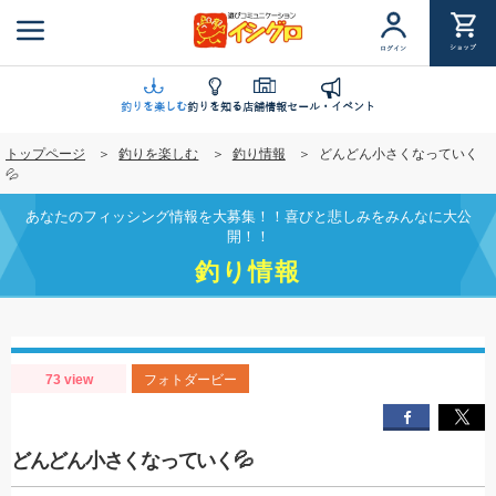
メ
イ
ショップ
ログイン
ン
コ
ン
釣りを楽しむ
釣りを知る
店舗情報
セール・イベント
テ
トップページ
釣りを楽しむ
釣り情報
どんどん小さくなっていく
ン
💦
ツ
に
あなたのフィッシング情報を大募集！！喜びと悲しみをみんなに大公
移
開！！
動
釣り情報
73 view
フォトダービー
どんどん小さくなっていく💦