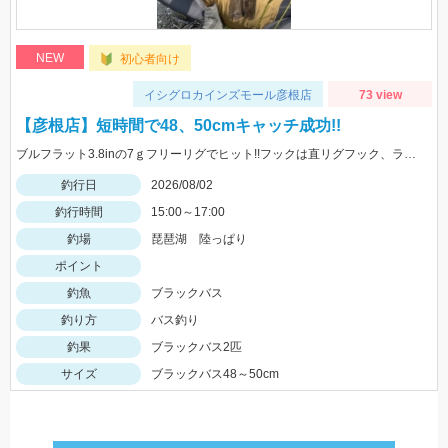
NEW
初心者向け
イシグロカインズモール彦根店
73 view
【彦根店】短時間で48、50cmキャッチ成功!!
ブルフラット3.8inの7ｇフリーリグでヒット!!フックは直リグフック、ラインはツリノフロロがオススメです!!カバー撃ちが熱い時期になってきましたよ♪
釣行日
2026/08/02
釣行時間
15:00～17:00
釣場
琵琶湖 陸っぱり
ポイント
釣魚
ブラックバス
釣り方
バス釣り
釣果
ブラックバス2匹
サイズ
ブラックバス48～50cm