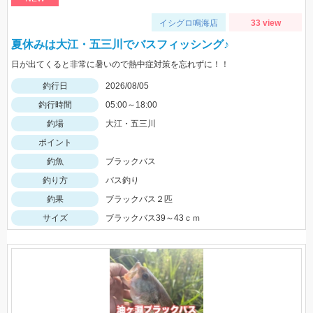
イシグロ鳴海店
33 view
夏休みは大江・五三川でバスフィッシング♪
日が出てくると非常に暑いので熱中症対策を忘れずに！！
釣行日
2026/08/05
釣行時間
05:00～18:00
釣場
大江・五三川
ポイント
釣魚
ブラックバス
釣り方
バス釣り
釣果
ブラックバス２匹
サイズ
ブラックバス39～43ｃｍ