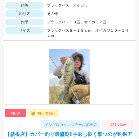
釣魚
ブラックバス・オイカワ
釣り方
その他
釣果
ブラックバス１０匹、オイカワ２匹
サイズ
ブラックバス８～１８ｃｍ、オイカワ１０～１４
ｃｍ
NEW
初心者向け
イシグロカインズモール彦根店
171 view
【彦根店】カバー釣り最盛期!!手返し良く撃つのが釣果ア