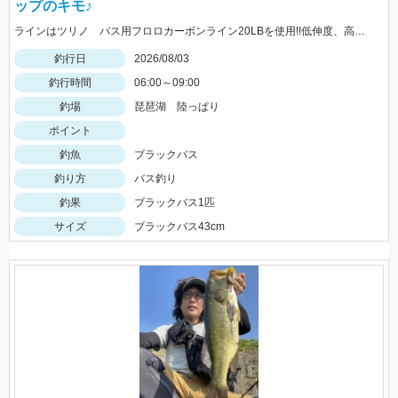
ップのキモ♪
ラインはツリノ バス用フロロカーボンライン20LBを使用!!低伸度、高強度でカバーの釣りはこれで決まり♪
釣行日
2026/08/03
釣行時間
06:00～09:00
釣場
琵琶湖 陸っぱり
ポイント
釣魚
ブラックバス
釣り方
バス釣り
釣果
ブラックバス1匹
サイズ
ブラックバス43cm