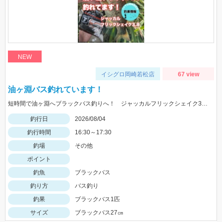
NEW
イシグロ岡崎若松店
67 view
油ヶ淵バス釣れています！
短時間で油ヶ淵へブラックバス釣りへ！ ジャッカルフリックシェイク3.8のノーシンカーワッキーでGET!
釣行日
2026/08/04
釣行時間
16:30～17:30
釣場
その他
ポイント
釣魚
ブラックバス
釣り方
バス釣り
釣果
ブラックバス1匹
サイズ
ブラックバス27㎝