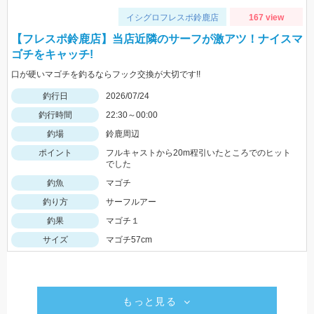
イシグロフレスポ鈴鹿店
167 view
【フレスポ鈴鹿店】当店近隣のサーフが激アツ！ナイスマ
ゴチをキャッチ!
口が硬いマゴチを釣るならフック交換が大切です!!
釣行日
2026/07/24
釣行時間
22:30～00:00
釣場
鈴鹿周辺
ポイント
フルキャストから20m程引いたところでのヒット
でした
釣魚
マゴチ
釣り方
サーフルアー
釣果
マゴチ１
サイズ
マゴチ57cm
もっと見る