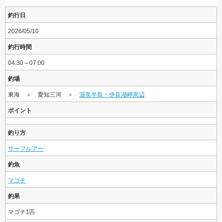
釣行日
2026/05/10
釣行時間
04:30～07:00
釣場
東海 ＞ 愛知三河 ＞
渥美半島・伊良湖岬周辺
ポイント
釣り方
サーフルアー
釣魚
マゴチ
釣果
マゴチ1匹