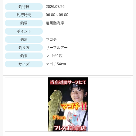
釣行日
2026/07/26
釣行時間
06:00～09:00
釣場
遠州灘海岸
ポイント
釣魚
マゴチ
釣り方
サーフルアー
釣果
マゴチ1匹
サイズ
マゴチ54cm