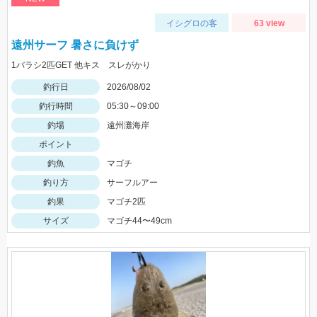
イシグロの客
63 view
遠州サーフ 暑さに負けず
1バラシ2匹GET 他キス スレがかり
釣行日
2026/08/02
釣行時間
05:30～09:00
釣場
遠州灘海岸
ポイント
釣魚
マゴチ
釣り方
サーフルアー
釣果
マゴチ2匹
サイズ
マゴチ44〜49cm