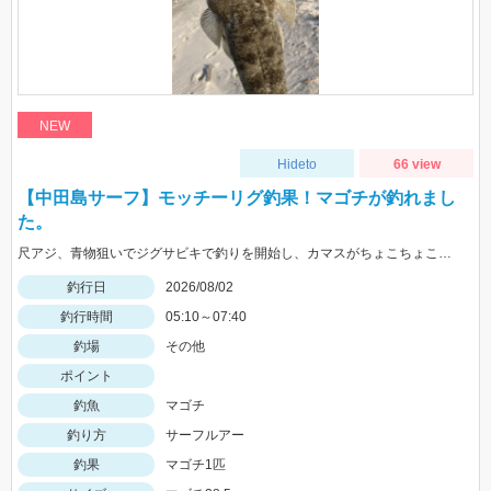
NEW
Hideto
66 view
【中田島サーフ】モッチーリグ釣果！マゴチが釣れまし
た。
尺アジ、青物狙いでジグサビキで釣りを開始し、カマスがちょこちょこ釣れるものの、狙いの魚は釣れず…。そこで先週、スズキ、イシモチを釣ることができたモッチーリグをセット！スパテラを使ってシャクりながら誘っていると、ゴンっと強い当たりがあり、なかなか歯ごたえのある引きを楽しみながら慎重に引き上げると、正体はマゴチでした。人生初マゴチの喜びと、モッチーリグで釣れたことの驚きでとても充実した釣行でした。絡まないし、ちゃんと釣れるし、モッチーリグに心から感謝しています( ´ ▽ ` )ﾉ
釣行日
2026/08/02
釣行時間
05:10～07:40
釣場
その他
ポイント
釣魚
マゴチ
釣り方
サーフルアー
釣果
マゴチ1匹