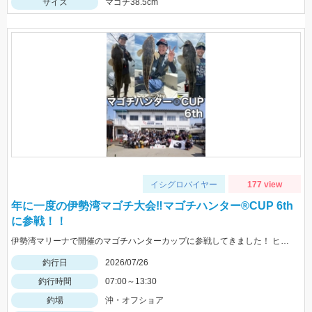
サイズ
マゴチ38.5cm
イシグロバイヤー
177 view
年に一度の伊勢湾マゴチ大会‼マゴチハンター®︎CUP 6th
に参戦！！
伊勢湾マリーナで開催のマゴチハンターカップに参戦してきました！ ヒットルアーはイージーラボ、水波、DUOジャンゴ、ドライブSSギルなど。
釣行日
2026/07/26
釣行時間
07:00～13:30
釣場
沖・オフショア