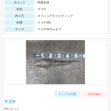
ポイント
明康丸様
釣魚
マゴチ
釣り方
オフショアキャスティング
釣果
マゴチ5匹
サイズ
マゴチ58.5㎝まで
イシグロの客
177 view
マゴチ
VJにヒット