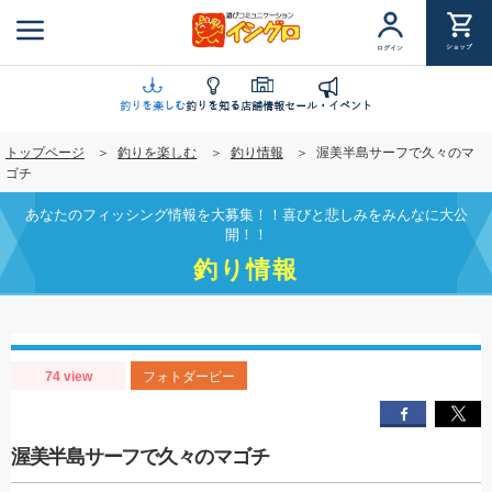
メ
イ
ショップ
ログイン
ン
コ
ン
釣りを楽しむ
釣りを知る
店舗情報
セール・イベント
テ
トップページ
釣りを楽しむ
釣り情報
渥美半島サーフで久々のマ
ン
ゴチ
ツ
に
あなたのフィッシング情報を大募集！！喜びと悲しみをみんなに大公
移
開！！
動
釣り情報
74 view
フォトダービー
渥美半島サーフで久々のマゴチ