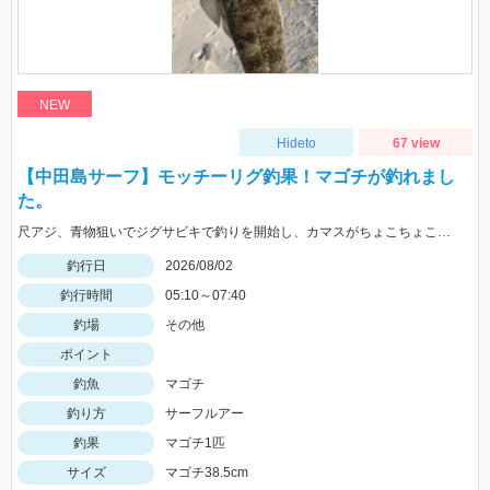
NEW
Hideto
67 view
【中田島サーフ】モッチーリグ釣果！マゴチが釣れまし
た。
尺アジ、青物狙いでジグサビキで釣りを開始し、カマスがちょこちょこ釣れるものの、狙いの魚は釣れず…。そこで先週、スズキ、イシモチを釣ることができたモッチーリグをセット！スパテラを使ってシャクりながら誘っていると、ゴンっと強い当たりがあり、なかなか歯ごたえのある引きを楽しみながら慎重に引き上げると、正体はマゴチでした。人生初マゴチの喜びと、モッチーリグで釣れたことの驚きでとても充実した釣行でした。絡まないし、ちゃんと釣れるし、モッチーリグに心から感謝しています( ´ ▽ ` )ﾉ
釣行日
2026/08/02
釣行時間
05:10～07:40
釣場
その他
ポイント
釣魚
マゴチ
釣り方
サーフルアー
釣果
マゴチ1匹
サイズ
マゴチ38.5cm