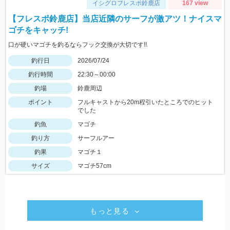
イシグロフレスポ鈴鹿店
167 view
【フレスポ鈴鹿店】当店近隣のサーフが激アツ！ナイスマ
ゴチをキャッチ!
口が硬いマゴチを釣るならフック交換が大切です!!
釣行日
2026/07/24
釣行時間
22:30～00:00
釣場
鈴鹿周辺
ポイント
フルキャストから20m程引いたところでのヒット
でした
釣魚
マゴチ
釣り方
サーフルアー
釣果
マゴチ１
サイズ
マゴチ57cm
もっと見る