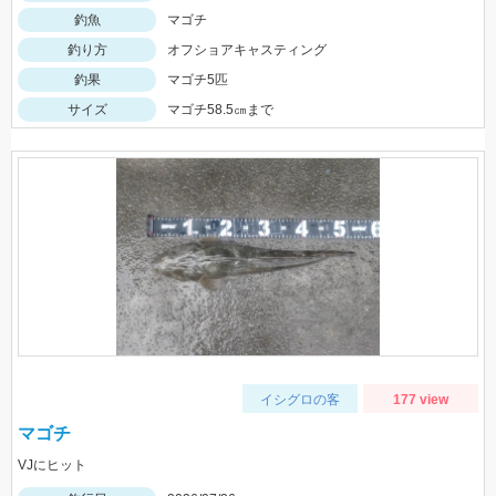
釣魚
マゴチ
釣り方
オフショアキャスティング
釣果
マゴチ5匹
サイズ
マゴチ58.5㎝まで
イシグロの客
177 view
マゴチ
VJにヒット