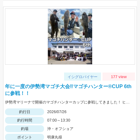
イシグロバイヤー
177 view
年に一度の伊勢湾マゴチ大会‼マゴチハンター®︎CUP 6th
に参戦！！
伊勢湾マリーナで開催のマゴチハンターカップに参戦してきました！ ヒットルアーはイージーラボ、水波、DUOジャンゴ、ドライブSSギルなど。
釣行日
2026/07/26
釣行時間
07:00～13:30
釣場
沖・オフショア
ポイント
明康丸様