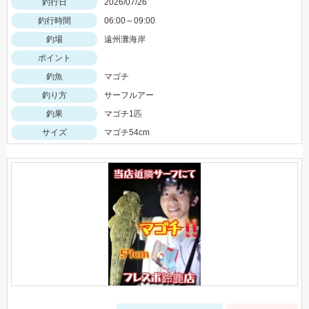
釣行日
2026/07/26
釣行時間
06:00～09:00
釣場
遠州灘海岸
ポイント
釣魚
マゴチ
釣り方
サーフルアー
釣果
マゴチ1匹
サイズ
マゴチ54cm