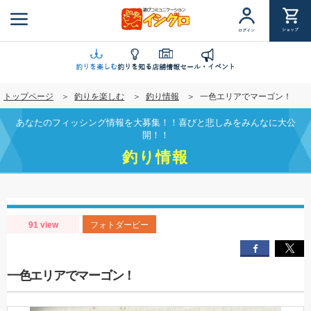
メ
イ
ショップ
ログイン
ン
コ
ン
釣りを楽しむ
釣りを知る
店舗情報
セール・イベント
テ
トップページ
釣りを楽しむ
釣り情報
一色エリアでマーゴン！
ン
ツ
あなたのフィッシング情報を大募集！！喜びと悲しみをみんなに大公
に
開！！
移
釣り情報
動
91 view
フォトダービー
一色エリアでマーゴン！