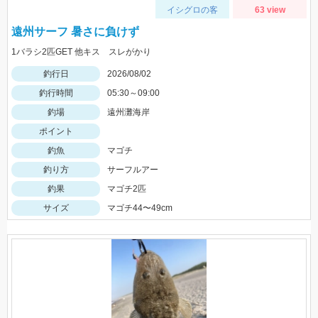
イシグロの客
63 view
遠州サーフ 暑さに負けず
1バラシ2匹GET 他キス スレがかり
釣行日
2026/08/02
釣行時間
05:30～09:00
釣場
遠州灘海岸
ポイント
釣魚
マゴチ
釣り方
サーフルアー
釣果
マゴチ2匹
サイズ
マゴチ44〜49cm