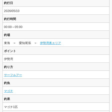
釣行日
2026/05/10
釣行時間
00:00～05:00
釣場
東海 ＞ 愛知尾張 ＞
伊勢湾奥エリア
ポイント
伊勢湾
釣り方
サーフルアー
釣魚
マゴチ
釣果
マゴチ1匹