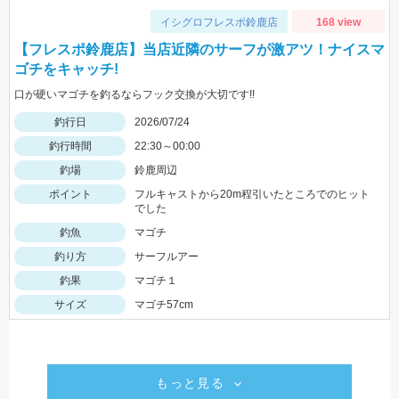
イシグロフレスポ鈴鹿店
168 view
【フレスポ鈴鹿店】当店近隣のサーフが激アツ！ナイスマ
ゴチをキャッチ!
口が硬いマゴチを釣るならフック交換が大切です!!
釣行日
2026/07/24
釣行時間
22:30～00:00
釣場
鈴鹿周辺
ポイント
フルキャストから20m程引いたところでのヒット
でした
釣魚
マゴチ
釣り方
サーフルアー
釣果
マゴチ１
サイズ
マゴチ57cm
もっと見る