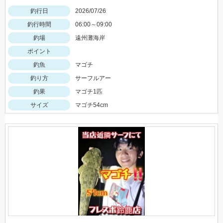
釣行日
2026/07/26
釣行時間
06:00～09:00
釣場
遠州灘海岸
ポイント
釣魚
マゴチ
釣り方
サーフルアー
釣果
マゴチ1匹
サイズ
マゴチ54cm