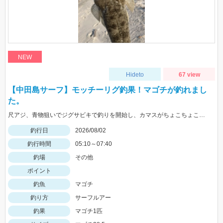
NEW
Hideto
67 view
【中田島サーフ】モッチーリグ釣果！マゴチが釣れまし
た。
尺アジ、青物狙いでジグサビキで釣りを開始し、カマスがちょこちょこ釣れるものの、狙いの魚は釣れず…。そこで先週、スズキ、イシモチを釣ることができたモッチーリグをセット！スパテラを使ってシャクりながら誘っていると、ゴンっと強い当たりがあり、なかなか歯ごたえのある引きを楽しみながら慎重に引き上げると、正体はマゴチでした。人生初マゴチの喜びと、モッチーリグで釣れたことの驚きでとても充実した釣行でした。絡まないし、ちゃんと釣れるし、モッチーリグに心から感謝しています( ´ ▽ ` )ﾉ
釣行日
2026/08/02
釣行時間
05:10～07:40
釣場
その他
ポイント
釣魚
マゴチ
釣り方
サーフルアー
釣果
マゴチ1匹