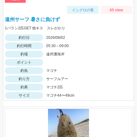
イシグロの客
65 view
遠州サーフ 暑さに負けず
1バラシ2匹GET 他キス スレがかり
釣行日
2026/08/02
釣行時間
05:30～09:00
釣場
遠州灘海岸
ポイント
釣魚
マゴチ
釣り方
サーフルアー
釣果
マゴチ2匹
サイズ
マゴチ44〜49cm