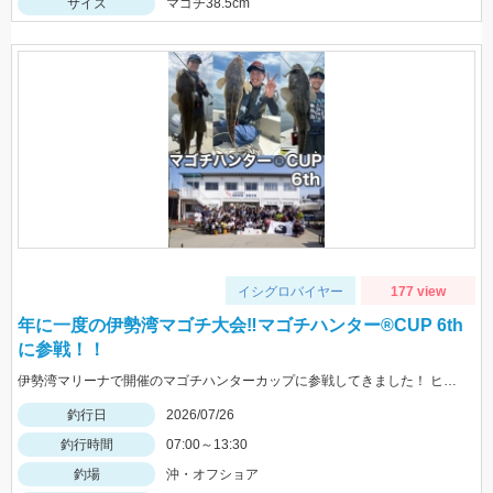
サイズ
マゴチ38.5cm
イシグロバイヤー
177 view
年に一度の伊勢湾マゴチ大会‼マゴチハンター®︎CUP 6th
に参戦！！
伊勢湾マリーナで開催のマゴチハンターカップに参戦してきました！ ヒットルアーはイージーラボ、水波、DUOジャンゴ、ドライブSSギルなど。
釣行日
2026/07/26
釣行時間
07:00～13:30
釣場
沖・オフショア