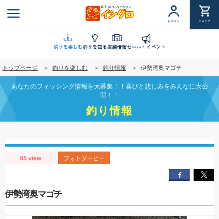
メ
イ
ショップ
ログイン
ン
コ
ン
釣りを楽しむ
釣りを知る
店舗情報
セール・イベント
テ
トップページ
釣りを楽しむ
釣り情報
伊勢湾奥マゴチ
ン
ツ
あなたのフィッシング情報を大募集！！喜びと悲しみをみんなに大公
に
開！！
移
釣り情報
動
65 view
フォトダービー
伊勢湾奥マゴチ