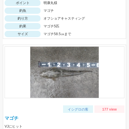
ポイント
明康丸様
釣魚
マゴチ
釣り方
オフショアキャスティング
釣果
マゴチ5匹
サイズ
マゴチ58.5㎝まで
イシグロの客
177 view
マゴチ
VJにヒット