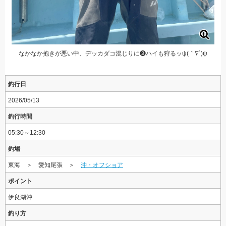
なかなか抱きが悪い中、デッカダコ混じりに❸ハイも狩るッψ(｀∇´)ψ
釣行日
2026/05/13
釣行時間
05:30～12:30
釣場
東海 ＞ 愛知尾張 ＞
沖・オフショア
ポイント
伊良湖沖
釣り方