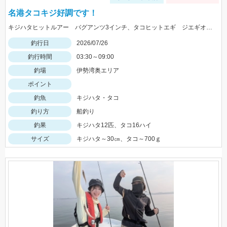
名港タコキジ好調です！
キジハタヒットルアー バグアンツ3インチ、タコヒットエギ ジエギオクタビアススッテ
釣行日
2026/07/26
釣行時間
03:30～09:00
釣場
伊勢湾奥エリア
ポイント
釣魚
キジハタ・タコ
釣り方
船釣り
釣果
キジハタ12匹、タコ16ハイ
サイズ
キジハタ～30㎝、タコ～700ｇ