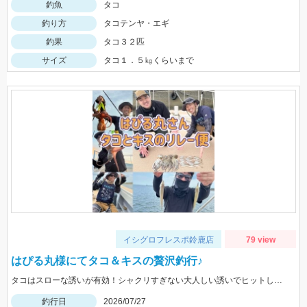
釣魚
タコ
釣り方
タコテンヤ・エギ
釣果
タコ３２匹
サイズ
タコ１．５㎏くらいまで
イシグロフレスポ鈴鹿店
79 view
はぴる丸様にてタコ＆キスの贅沢釣行♪
タコはスローな誘いが有効！シャクリすぎない大人しい誘いでヒットしました。
釣行日
2026/07/27