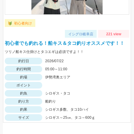
初心者向け
イシグロ岐阜店
221 view
初心者でも釣れる！船キス＆タコ釣りオススメです！！
ツリノ船キス仕掛けとタコエギは必須ですよ！！
釣行日
2026/07/22
釣行時間
05:00～11:00
釣場
伊勢湾奥エリア
ポイント
釣魚
シロギス・タコ
釣り方
船釣り
釣果
シロギス多数、タコ10ハイ
サイズ
シロギス～25㎝、タコ～600ｇ