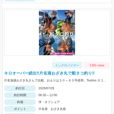
イシグロバイヤー
1381 view
キロオーバー続出‼片名港おざき丸で船タコ釣り‼
片名漁港おざき丸さんで出船。おもりは３０～６０号使用。Tsulino タコエギ大活躍‼白やピンクゼブラ、黄色が特におすすめ！
釣行日
2026/07/29
釣行時間
06:30～12:00
釣場
沖・オフショア
ポイント
片名港 おざき丸様