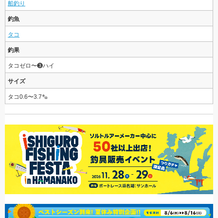
船釣り
釣魚
タコ
釣果
タコゼロ〜❸ハイ
サイズ
タコ0.6〜3.7㌔