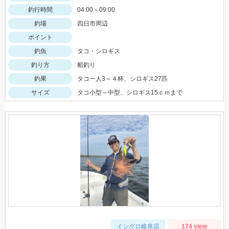
釣行時間
04:00～09:00
釣場
四日市周辺
ポイント
釣魚
タコ・シロギス
釣り方
船釣り
釣果
タコ一人3～４杯、シロギス27匹
サイズ
タコ小型～中型、シロギス15ｃｍまで
イシグロ岐阜店
174 view