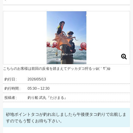
こちらのお客様は前回の反省を踏まえてデッカダコ狩るッψ(｀∇´)ψ
釣行日
2026/05/13
釣行時間
05:30～12:30
投稿者
釣り船 武丸『たけまる』
砂地ポイントタコが釣れ出しましたら午後便タコ釣りで出航しま
すのでもう暫くお待ち下さい。