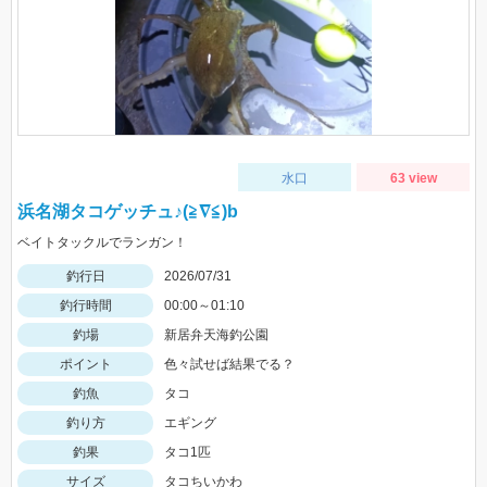
水口
63 view
浜名湖タコゲッチュ♪(≧∇≦)b
ベイトタックルでランガン！
釣行日
2026/07/31
釣行時間
00:00～01:10
釣場
新居弁天海釣公園
ポイント
色々試せば結果でる？
釣魚
タコ
釣り方
エギング
釣果
タコ1匹
サイズ
タコちいかわ