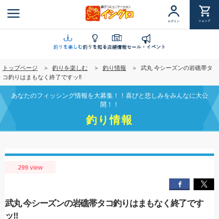
メ
イ
ショップ
ログイン
ン
コ
ン
釣りを楽しむ
釣りを知る
店舗情報
セール・イベント
テ
トップページ
釣りを楽しむ
釣り情報
武丸 今シーズンの岩礁帯タ
ン
コ釣りはまもなく終了ですッ‼︎
ツ
に
あなたのフィッシング情報を大募集！！喜びと悲しみをみんなに大公
移
開！！
動
釣り情報
299 view
武丸 今シーズンの岩礁帯タコ釣りはまもなく終了です
ッ‼︎