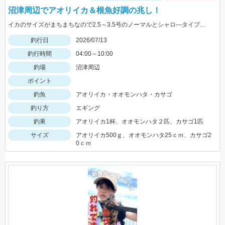
沼津周辺でアオリイカ＆根魚好調の兆し！
イカのサイズがまちまちなので2.5～3.5号のノーマルとシャロ―タイプを４色程度持って行きましょう。 今回はエギ王Ｋ3号 ムラチェでヒットでした。 ジグに付け替えれば青物や根魚も狙える絶好の季節です
釣行日
2026/07/13
釣行時間
04:00～10:00
釣場
沼津周辺
ポイント
釣魚
アオリイカ・オオモンハタ・カサゴ
釣り方
エギング
釣果
アオリイカ1杯、オオモンハタ２匹、カサゴ1匹
サイズ
アオリイカ500ｇ、オオモンハタ25ｃｍ、カサゴ2
0ｃｍ