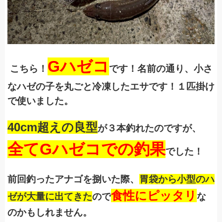
G
ハゼコ
こちら！
です！名前の通り、小さ
なハゼの子を丸ごと冷凍したエサです！１匹掛け
で使いました。
40cm
超えの良型
が３本釣れたのですが、
全て
G
ハゼコでの釣果
でした！
前回釣ったアナゴを捌いた際、
胃袋から小型のハ
食性にピッタリ
ゼが大量に出てきた
ので
な
のかもしれません。