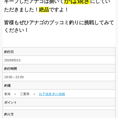
かば焼き
キープしたアナゴは捌いて
にしてい
ただきました！
絶品
ですよ！
皆様もぜひアナゴのブッコミ釣りに挑戦してみて
ください！
釣行日
2026/05/13
釣行時間
19:00～22:00
釣場
東海 ＞ 三重県 ＞
白子漁港 釣り桟橋
ポイント
釣り方