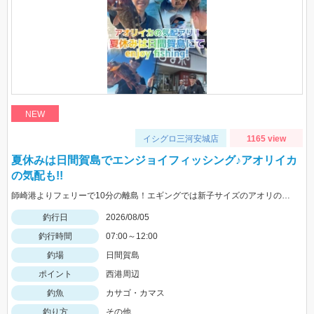
NEW
イシグロ三河安城店
1165 view
夏休みは日間賀島でエンジョイフィッシング♪アオリイカ
の気配も!!
師崎港よりフェリーで10分の離島！エギングでは新子サイズのアオリのチェイス多数！ロックフィッシュは足元を10ｇの根魚玉で狙うと効果的♪カバスキャでも釣果あり！
釣行日
2026/08/05
釣行時間
07:00～12:00
釣場
日間賀島
ポイント
西港周辺
釣魚
カサゴ・カマス
釣り方
その他