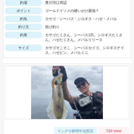
釣場
豊川河口周辺
ポイント
ゴールドイソメの縫いがけ最強？
釣魚
カサゴ・シーバス・シロギス・ハゼ・メバル
釣り方
投げ釣り
釣果
カサゴたくさん、シーバス1匹、シロギスたくさ
ん、ハゼたくさん、メバルリリース
サイズ
カサゴそこそこ、シーバスセイゴ、シロギスナイ
ス、ハゼピン、メバルミニ
イシグロ静岡中吉田店
720 view