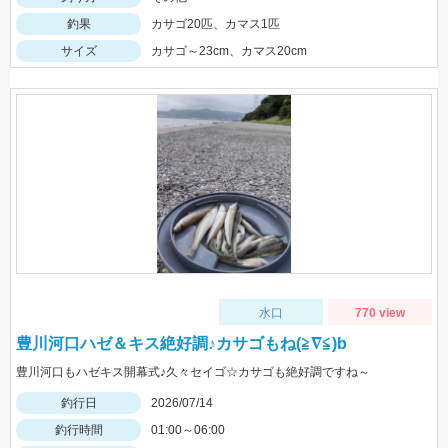
釣果
カサゴ20匹、カマス1匹
サイズ
カサゴ～23cm、カマス20cm
水口
770 view
豊川河口ハゼ＆キス絶好調♪カサゴもね(≧∇≦)b
豊川河口もハゼキス開幕式♪久々セイゴ☆カサゴも絶好調ですね～
釣行日
2026/07/14
釣行時間
01:00～06:00