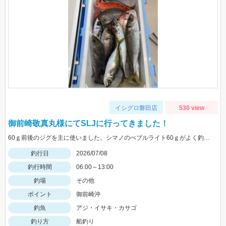
イシグロ磐田店
530 view
御前崎敬真丸様にてSLJに行ってきました！
60ｇ前後のジグを主に使いました。シマノのぺブルライト60ｇがよく釣れました。御前崎のジギングは敬真丸様がおススメです。
釣行日
2026/07/08
釣行時間
06:00～13:00
釣場
その他
ポイント
御前崎沖
釣魚
アジ・イサキ・カサゴ
釣り方
船釣り