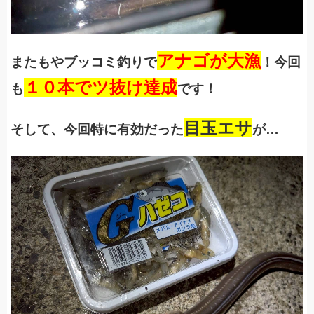
アナゴが大漁
またもやブッコミ釣りで
！今回
１０本でツ抜け達成
も
です！
目玉エサ
そして、今回特に有効だった
が
…