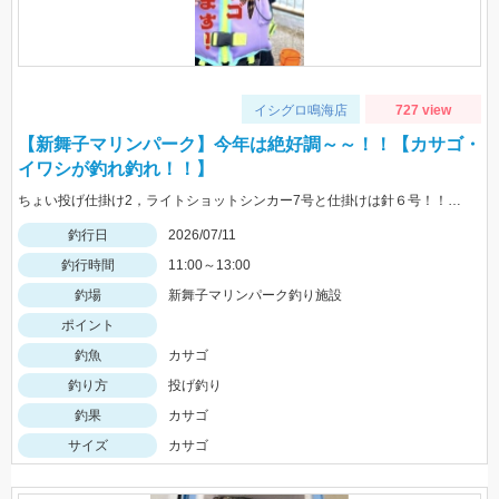
イシグロ鳴海店
727 view
【新舞子マリンパーク】今年は絶好調～～！！【カサゴ・
イワシが釣れ釣れ！！】
ちょい投げ仕掛け2，ライトショットシンカー7号と仕掛けは針６号！！エサはゴールドがおすすめ！！
釣行日
2026/07/11
釣行時間
11:00～13:00
釣場
新舞子マリンパーク釣り施設
ポイント
釣魚
カサゴ
釣り方
投げ釣り
釣果
カサゴ
サイズ
カサゴ