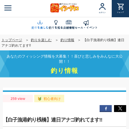
メ
イ
ショップ
ログイン
ン
コ
ン
釣りを楽しむ
釣りを知る
店舗情報
セール・イベント
テ
トップページ
釣りを楽しむ
釣り情報
【白子漁港釣り桟橋】連日
ン
アナゴ釣れてます!!
ツ
に
あなたのフィッシング情報を大募集！！喜びと悲しみをみんなに大公
移
開！！
動
釣り情報
259 view
初心者向け
【白子漁港釣り桟橋】連日アナゴ釣れてます!!