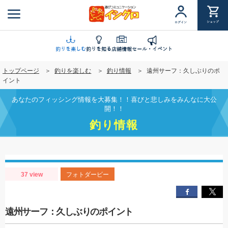
メ
イ
ショップ
ログイン
ン
コ
ン
釣りを楽しむ
釣りを知る
店舗情報
セール・イベント
テ
トップページ
釣りを楽しむ
釣り情報
遠州サーフ：久しぶりのポ
ン
イント
ツ
に
あなたのフィッシング情報を大募集！！喜びと悲しみをみんなに大公
移
開！！
動
釣り情報
37 view
フォトダービー
遠州サーフ：久しぶりのポイント