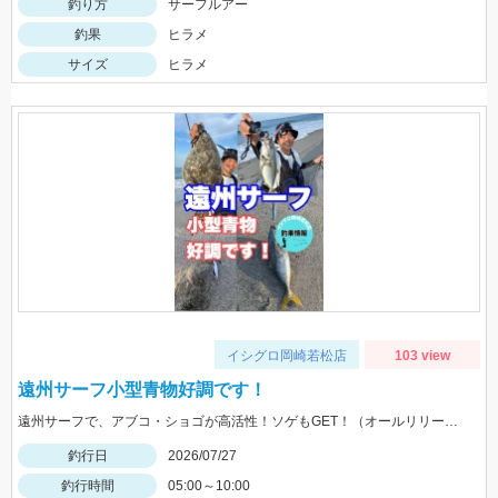
釣り方
サーフルアー
釣果
ヒラメ
サイズ
ヒラメ
イシグロ岡崎若松店
103 view
遠州サーフ小型青物好調です！
遠州サーフで、アブコ・ショゴが高活性！ソゲもGET！（オールリリースさせて頂きました）ヒットルアーは、ジーク Ｆサーディン20ｇ 20ｇのサイズ感が良かったです！
釣行日
2026/07/27
釣行時間
05:00～10:00