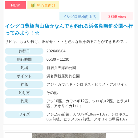
NEW
初心者向け
イシグロ豊橋向山店
3859 view
イシグロ豊橋向山店☆なんでも釣れる浜名湖海釣公園へ行
ってみよう！☆
サビキ、ちょい投げ、泳がせ・・・と色々な魚を釣ることができるので仕掛けも何種類か用意していけば楽しむことができますよ！
釣行日
2026/08/04
釣行時間
05:30～11:30
釣場
新居弁天海釣公園
ポイント
浜名湖新居海釣公園
釣魚
アジ・カワハギ・シロギス・ヒラメ・アオリイカ
釣り方
その他
釣果
アジ10匹、カワハギ12匹、シロギス2匹、ヒラメ1
匹、アオリイカ1パイ
サイズ
アジ15㎝前後、カワハギ10㎝～13㎝、シロギス1
8㎝前後、ヒラメ35㎝前後、アオリイカ甲長13㎝