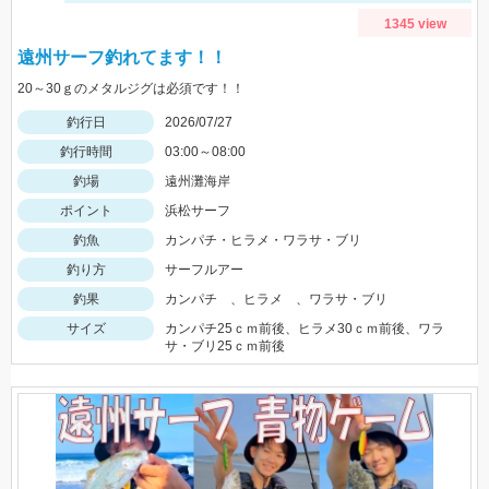
1345 view
遠州サーフ釣れてます！！
20～30ｇのメタルジグは必須です！！
釣行日
2026/07/27
釣行時間
03:00～08:00
釣場
遠州灘海岸
ポイント
浜松サーフ
釣魚
カンパチ・ヒラメ・ワラサ・ブリ
釣り方
サーフルアー
釣果
カンパチ 、ヒラメ 、ワラサ・ブリ
サイズ
カンパチ25ｃｍ前後、ヒラメ30ｃｍ前後、ワラ
サ・ブリ25ｃｍ前後