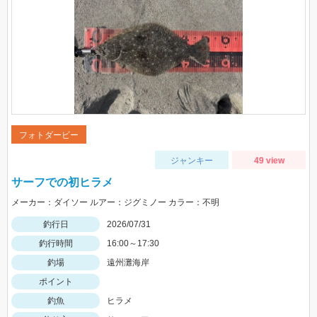
フォトダービー
ジャンキー
49 view
サーフでの初ヒラメ
メーカー：ダイソー ルアー：ジグミノー カラー：不明
釣行日
2026/07/31
釣行時間
16:00～17:30
釣場
遠州灘海岸
ポイント
釣魚
ヒラメ