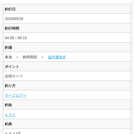
釣行日
2026/05/16
釣行時間
04:30～06:15
釣場
東海 ＞ 静岡西部 ＞
遠州灘海岸
ポイント
浜岡サーフ
釣り方
サーフルアー
釣魚
ヒラメ
釣果
ヒラメ1匹