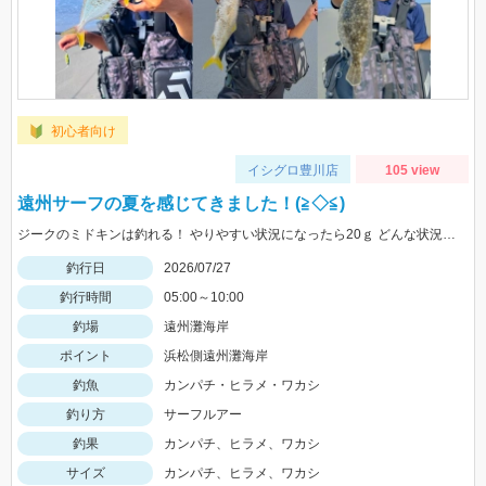
初心者向け
イシグロ豊川店
105 view
遠州サーフの夏を感じてきました！(≧◇≦)
ジークのミドキンは釣れる！ やりやすい状況になったら20ｇ どんな状況でも100ｍ以上飛ばすなら 40ｇがおすすめ
釣行日
2026/07/27
釣行時間
05:00～10:00
釣場
遠州灘海岸
ポイント
浜松側遠州灘海岸
釣魚
カンパチ・ヒラメ・ワカシ
釣り方
サーフルアー
釣果
カンパチ、ヒラメ、ワカシ
サイズ
カンパチ、ヒラメ、ワカシ