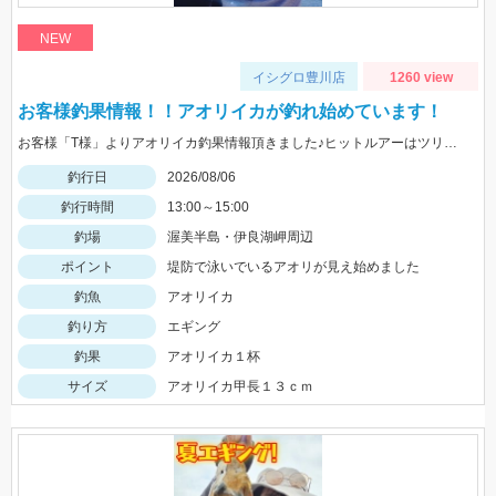
NEW
イシグロ豊川店
1260 view
お客様釣果情報！！アオリイカが釣れ始めています！
お客様「T様」よりアオリイカ釣果情報頂きました♪ヒットルアーはツリノTHEエギの２．５サイズ。5杯ほど泳いでいるイカも目撃、バラシもあったそうです。今後は三河湾内にもどんどん入ってきそうですね！
釣行日
2026/08/06
釣行時間
13:00～15:00
釣場
渥美半島・伊良湖岬周辺
ポイント
堤防で泳いでいるアオリが見え始めました
釣魚
アオリイカ
釣り方
エギング
釣果
アオリイカ１杯
サイズ
アオリイカ甲長１３ｃｍ