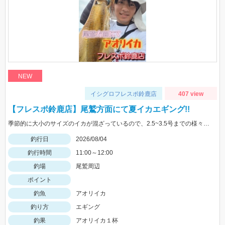
NEW
イシグロフレスポ鈴鹿店
407 view
【フレスポ鈴鹿店】尾鷲方面にて夏イカエギング!!
季節的に大小のサイズのイカが混ざっているので、2.5~3.5号までの様々なサイズを持っていきましょう!!
釣行日
2026/08/04
釣行時間
11:00～12:00
釣場
尾鷲周辺
ポイント
釣魚
アオリイカ
釣り方
エギング
釣果
アオリイカ１杯