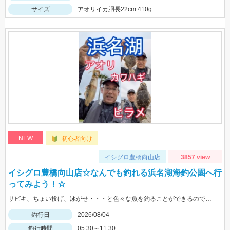
サイズ
アオリイカ胴長22cm 410g
NEW
初心者向け
イシグロ豊橋向山店
3857 view
イシグロ豊橋向山店☆なんでも釣れる浜名湖海釣公園へ行
ってみよう！☆
サビキ、ちょい投げ、泳がせ・・・と色々な魚を釣ることができるので仕掛けも何種類か用意していけば楽しむことができますよ！
釣行日
2026/08/04
釣行時間
05:30～11:30