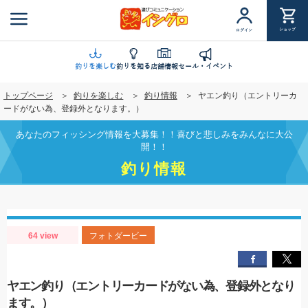
メ
イ
ショップ
ログイン
ン
コ
ン
釣りを楽しむ
釣りを知る
店舗情報
セール・イベント
テ
トップページ
釣りを楽しむ
釣り情報
ヤエン釣り（エントリーカ
ン
ードがない為、登録外となります。）
ツ
に
あなたのフィッシング情報を大募集！！喜びと悲しみをみんなに大公
移
開！！
動
釣り情報
64 view
フォトダービー
ヤエン釣り（エントリーカードがない為、登録外となり
ます。）