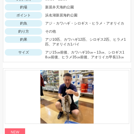
釣場
新居弁天海釣公園
ポイント
浜名湖新居海釣公園
釣魚
アジ・カワハギ・シロギス・ヒラメ・アオリイカ
釣り方
その他
釣果
アジ10匹、カワハギ12匹、シロギス2匹、ヒラメ1
匹、アオリイカ1パイ
サイズ
アジ15㎝前後、カワハギ10㎝～13㎝、シロギス1
8㎝前後、ヒラメ35㎝前後、アオリイカ甲長13㎝
NEW