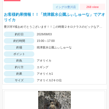
イシグロ豊川店
268 view
お客様釣果情報！！「焼津親水公園ふぃしゅーな」でアオ
リイカ
豊川市Y様おめでとうございます！！この時期２キロクラスのビックなアオリイカを見事に仕留められました！！ 釣れているのが500ｇクラスの情報だったので、ヒットした瞬間はエイかと思ったそうです。
釣行日
2026/08/03
釣行時間
15:00～17:00
釣場
焼津親水公園ふぃしゅーな
ポイント
釣魚
アオリイカ
釣り方
エギング
釣果
アオリイカ1
サイズ
アオリイカ2キロ位