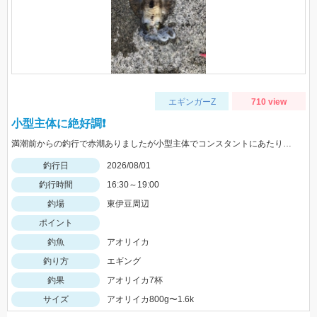
エギンガーZ
710 view
小型主体に絶好調❗️
満潮前からの釣行で赤潮ありましたが小型主体でコンスタントにあたりがありました
釣行日
2026/08/01
釣行時間
16:30～19:00
釣場
東伊豆周辺
ポイント
釣魚
アオリイカ
釣り方
エギング
釣果
アオリイカ7杯
サイズ
アオリイカ800g〜1.6k