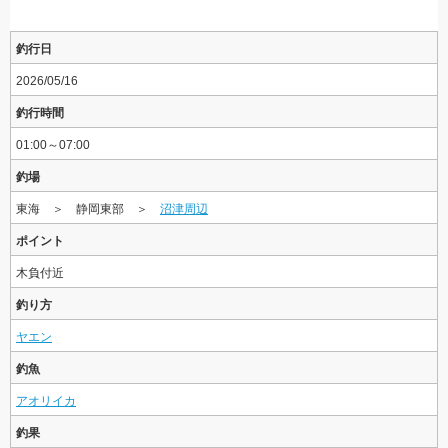
釣行日
2026/05/16
釣行時間
01:00～07:00
釣場
東海 ＞ 静岡東部 ＞
沼津周辺
ポイント
木負付近
釣り方
ヤエン
釣魚
アオリイカ
釣果