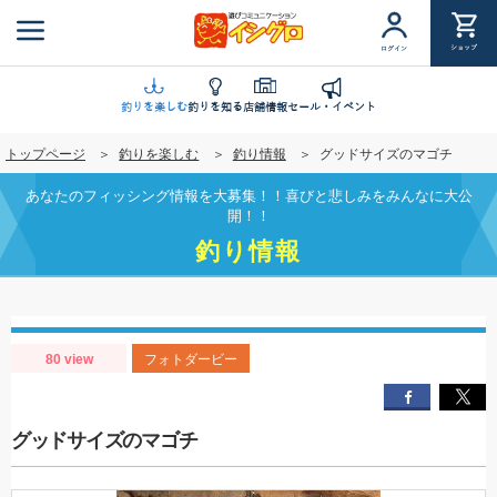
メ
イ
ショップ
ログイン
ン
コ
ン
釣りを楽しむ
釣りを知る
店舗情報
セール・イベント
テ
トップページ
釣りを楽しむ
釣り情報
グッドサイズのマゴチ
ン
ツ
あなたのフィッシング情報を大募集！！喜びと悲しみをみんなに大公
に
開！！
移
釣り情報
動
80 view
フォトダービー
グッドサイズのマゴチ