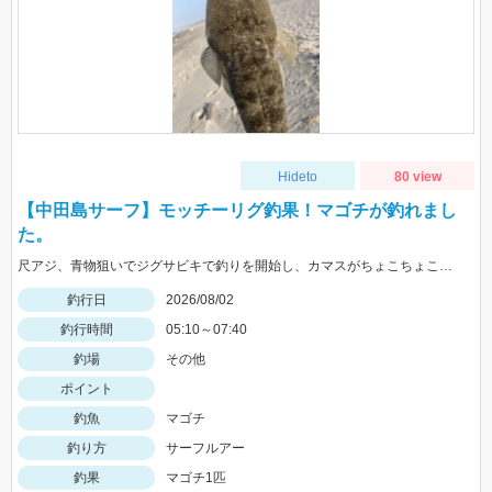
Hideto
80 view
【中田島サーフ】モッチーリグ釣果！マゴチが釣れまし
た。
尺アジ、青物狙いでジグサビキで釣りを開始し、カマスがちょこちょこ釣れるものの、狙いの魚は釣れず…。そこで先週、スズキ、イシモチを釣ることができたモッチーリグをセット！スパテラを使ってシャクりながら誘っていると、ゴンっと強い当たりがあり、なかなか歯ごたえのある引きを楽しみながら慎重に引き上げると、正体はマゴチでした。人生初マゴチの喜びと、モッチーリグで釣れたことの驚きでとても充実した釣行でした。絡まないし、ちゃんと釣れるし、モッチーリグに心から感謝しています( ´ ▽ ` )ﾉ
釣行日
2026/08/02
釣行時間
05:10～07:40
釣場
その他
ポイント
釣魚
マゴチ
釣り方
サーフルアー
釣果
マゴチ1匹