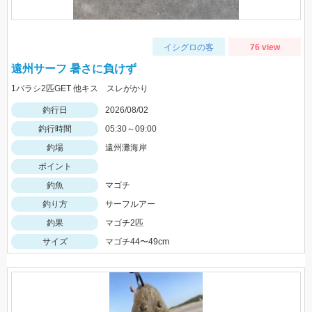
イシグロの客
76 view
遠州サーフ 暑さに負けず
1バラシ2匹GET 他キス スレがかり
釣行日
2026/08/02
釣行時間
05:30～09:00
釣場
遠州灘海岸
ポイント
釣魚
マゴチ
釣り方
サーフルアー
釣果
マゴチ2匹
サイズ
マゴチ44〜49cm