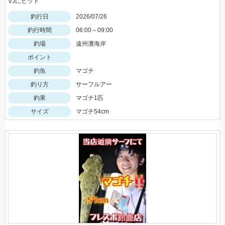
VJにヒット
釣行日
2026/07/26
釣行時間
06:00～09:00
釣場
遠州灘海岸
ポイント
釣魚
マゴチ
釣り方
サーフルアー
釣果
マゴチ1匹
サイズ
マゴチ54cm