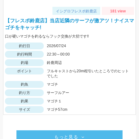
イシグロフレスポ鈴鹿店
181 view
【フレスポ鈴鹿店】当店近隣のサーフが激アツ！ナイスマ
ゴチをキャッチ!
口が硬いマゴチを釣るならフック交換が大切です!!
釣行日
2026/07/24
釣行時間
22:30～00:00
釣場
鈴鹿周辺
ポイント
フルキャストから20m程引いたところでのヒット
でした
釣魚
マゴチ
釣り方
サーフルアー
釣果
マゴチ１
サイズ
マゴチ57cm
もっと見る