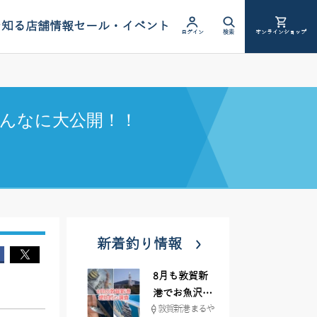
を知る
店舗情報
セール・イベント
ログイン
検索
オンラインショップ
んなに大公開！！
新着釣り情報
8月も敦賀新
港でお魚沢山
敦賀新港 まるや
♪ イシグロ彦