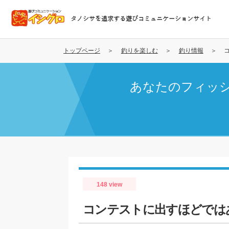
メ
イ
タノシサを追求する遊びコミュニケーションサイト
ン
コ
ン
トップページ
釣りを楽しむ
釣り情報
テ
ン
あなたのフィッ
ツ
に
移
動
148 view
コンテストに出すほどでは