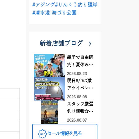
#アジング
#りんくう釣り護岸
#清水港 海づり公園
新着店舗ブログ
親子で自由研
究！夏休みに
釣りデビュー
2026.08.23
明日8/9は激
アツイベント
日！！！～オ
2026.08.08
ーダー偏光グ
スタッフ厳選
ラス受注会～
釣り情報☆彡
連休は何釣り
2026.08.07
に行こう
セール情報を見る
♪【イシグロ