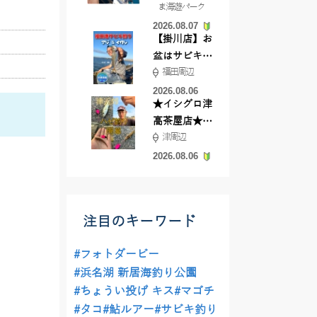
ま海遊パーク
根店
2026.08.07
【掛川店】お
盆はサビキ釣
福田周辺
りいきません
か?
2026.08.06
★イシグロ津
高茶屋店★津
津周辺
近郊ハゼ釣れ
てます！
2026.08.06
注目のキーワード
#フォトダービー
#浜名湖 新居海釣り公園
#ちょうい投げ キス
#マゴチ
#タコ
#鮎ルアー
#サビキ釣り