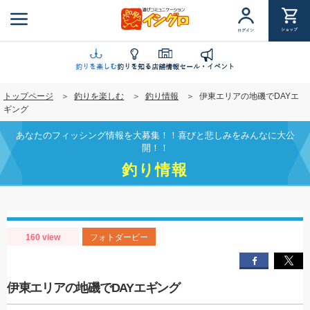
メ
イ
ショップ
ログイン
ン
コ
ン
釣りを楽しむ
釣りを知る
店舗情報
セール・イベント
テ
トップページ
釣りを楽しむ
釣り情報
伊東エリアの地磯でDAYエ
ン
ギング
ツ
に
あなたのフィッシング情報を大募集！！喜びと悲しみをみんなに大公
移
開！！
動
釣り情報
160 view
フォトダービー
伊東エリアの地磯でDAYエギング