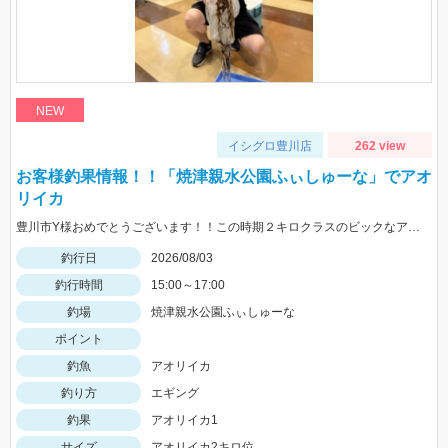
NEW
イシグロ豊川店
262 view
お客様釣果情報！！「焼津親水公園ふぃしゅーな」でアオ
リイカ
豊川市Y様おめでとうございます！！この時期２キロクラスのビックなアオリイカを見事に仕留められました！！ 釣れているのが500ｇクラスの情報だったので、ヒットした瞬間はエイかと思ったそうです。
釣行日
2026/08/03
釣行時間
15:00～17:00
釣場
焼津親水公園ふぃしゅーな
ポイント
釣魚
アオリイカ
釣り方
エギング
釣果
アオリイカ1
サイズ
アオリイカ2キロ位