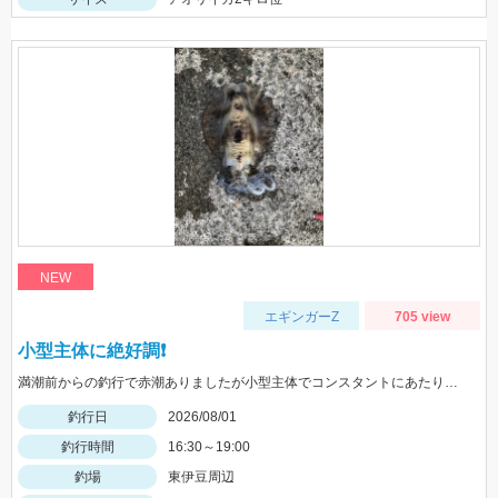
NEW
エギンガーZ
705 view
小型主体に絶好調❗️
満潮前からの釣行で赤潮ありましたが小型主体でコンスタントにあたりがありました
釣行日
2026/08/01
釣行時間
16:30～19:00
釣場
東伊豆周辺