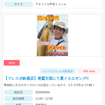
サイズ
アオリイカ甲長１３ｃｍ
NEW
イシグロフレスポ鈴鹿店
400 view
【フレスポ鈴鹿店】尾鷲方面にて夏イカエギング!!
季節的に大小のサイズのイカが混ざっているので、2.5~3.5号までの様々なサイズを持っていきましょう!!
釣行日
2026/08/04
釣行時間
11:00～12:00
釣場
尾鷲周辺