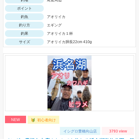
ポイント
釣魚
アオリイカ
釣り方
エギング
釣果
アオリイカ１杯
サイズ
アオリイカ胴長22cm 410g
NEW
初心者向け
イシグロ豊橋向山店
3793 view