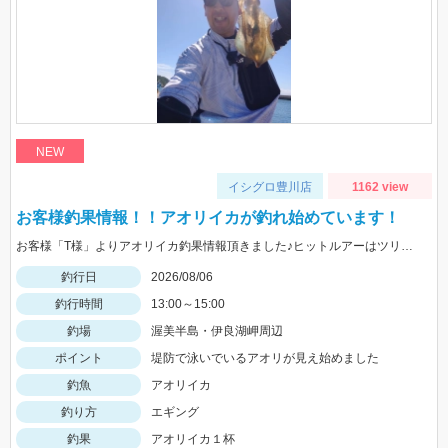
NEW
イシグロ豊川店
1162 view
お客様釣果情報！！アオリイカが釣れ始めています！
お客様「T様」よりアオリイカ釣果情報頂きました♪ヒットルアーはツリノTHEエギの２．５サイズ。5杯ほど泳いでいるイカも目撃、バラシもあったそうです。今後は三河湾内にもどんどん入ってきそうですね！
釣行日
2026/08/06
釣行時間
13:00～15:00
釣場
渥美半島・伊良湖岬周辺
ポイント
堤防で泳いでいるアオリが見え始めました
釣魚
アオリイカ
釣り方
エギング
釣果
アオリイカ１杯