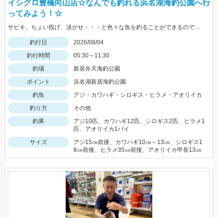
イシグロ豊橋向山店☆なんでも釣れる浜名湖海釣公園へ行
ってみよう！☆
サビキ、ちょい投げ、泳がせ・・・と色々な魚を釣ることができるので仕掛けも何種類か用意していけば楽しむことができますよ！
釣行日
2026/08/04
釣行時間
05:30～11:30
釣場
新居弁天海釣公園
ポイント
浜名湖新居海釣公園
釣魚
アジ・カワハギ・シロギス・ヒラメ・アオリイカ
釣り方
その他
釣果
アジ10匹、カワハギ12匹、シロギス2匹、ヒラメ1
匹、アオリイカ1パイ
サイズ
アジ15㎝前後、カワハギ10㎝～13㎝、シロギス1
8㎝前後、ヒラメ35㎝前後、アオリイカ甲長13㎝