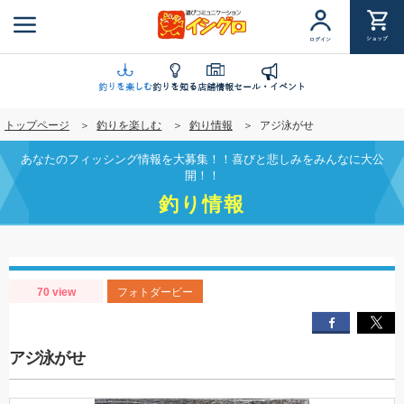
メ
イ
ショップ
ログイン
ン
コ
ン
釣りを楽しむ
釣りを知る
店舗情報
セール・イベント
テ
トップページ
釣りを楽しむ
釣り情報
アジ泳がせ
ン
ツ
あなたのフィッシング情報を大募集！！喜びと悲しみをみんなに大公
に
開！！
移
釣り情報
動
70 view
フォトダービー
アジ泳がせ