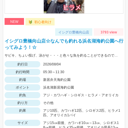
NEW
初心者向け
イシグロ豊橋向山店
3793 view
イシグロ豊橋向山店☆なんでも釣れる浜名湖海釣公園へ行
ってみよう！☆
サビキ、ちょい投げ、泳がせ・・・と色々な魚を釣ることができるので仕掛けも何種類か用意していけば楽しむことができますよ！
釣行日
2026/08/04
釣行時間
05:30～11:30
釣場
新居弁天海釣公園
ポイント
浜名湖新居海釣公園
釣魚
アジ・カワハギ・シロギス・ヒラメ・アオリイカ
釣り方
その他
釣果
アジ10匹、カワハギ12匹、シロギス2匹、ヒラメ1
匹、アオリイカ1パイ
サイズ
アジ15㎝前後、カワハギ10㎝～13㎝、シロギス1
8㎝前後、ヒラメ35㎝前後、アオリイカ甲長13㎝