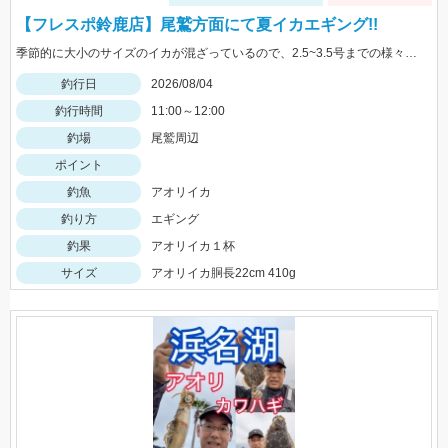
【フレスポ鈴鹿店】尾鷲方面にて夏イカエギング!!
季節的に大小のサイズのイカが混ざっているので、2.5~3.5号までの様々なサイズを持っていきましょう!!
釣行日
2026/08/04
釣行時間
11:00～12:00
釣場
尾鷲周辺
ポイント
釣魚
アオリイカ
釣り方
エギング
釣果
アオリイカ１杯
サイズ
アオリイカ胴長22cm 410g