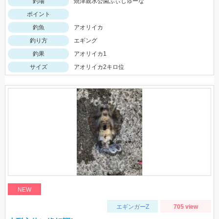
釣場
焼津親水公園ふぃしゅーな
ポイント
釣魚
アオリイカ
釣り方
エギング
釣果
アオリイカ1
サイズ
アオリイカ2キロ位
NEW
エギンガーZ
705 view