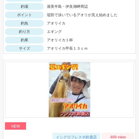
釣場
渥美半島・伊良湖岬周辺
ポイント
堤防で泳いでいるアオリが見え始めました
釣魚
アオリイカ
釣り方
エギング
釣果
アオリイカ１杯
サイズ
アオリイカ甲長１３ｃｍ
NEW
イシグロフレスポ鈴鹿店
400 view