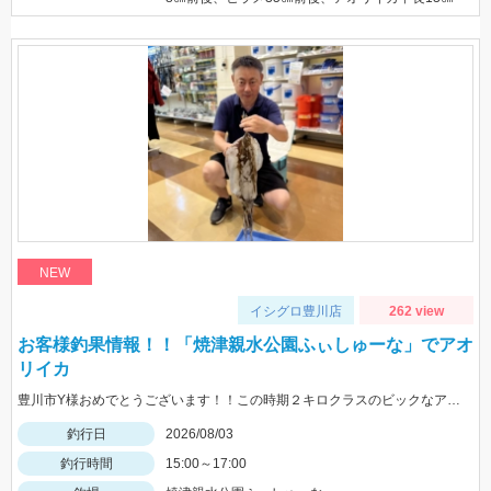
NEW
イシグロ豊川店
262 view
お客様釣果情報！！「焼津親水公園ふぃしゅーな」でアオ
リイカ
豊川市Y様おめでとうございます！！この時期２キロクラスのビックなアオリイカを見事に仕留められました！！ 釣れているのが500ｇクラスの情報だったので、ヒットした瞬間はエイかと思ったそうです。
釣行日
2026/08/03
釣行時間
15:00～17:00