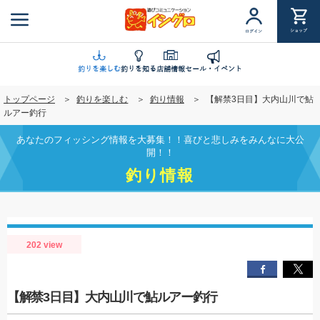
メ
イ
ショップ
ログイン
ン
コ
ン
釣りを楽しむ
釣りを知る
店舗情報
セール・イベント
テ
トップページ
釣りを楽しむ
釣り情報
【解禁3日目】大内山川で鮎
ン
ルアー釣行
ツ
に
あなたのフィッシング情報を大募集！！喜びと悲しみをみんなに大公
移
開！！
動
釣り情報
202 view
【解禁3日目】大内山川で鮎ルアー釣行