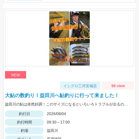
NEW
イシグロ三河安城店
98 view
大鮎の数釣り！益田川へ鮎釣りに行って来ました！
益田川の鮎は依然好調！このサイズになるといろいろトラブルが出るので仕掛けは太めがおすすめです！針は7.5号～８号！三河安城店岩崎釣行
釣行日
2026/08/04
釣行時間
09:30～17:00
釣場
益田川