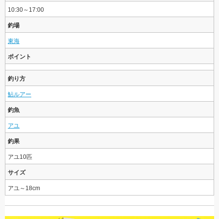
10:30～17:00
釣場
東海
ポイント
釣り方
鮎ルアー
釣魚
アユ
釣果
アユ10匹
サイズ
アユ～18cm