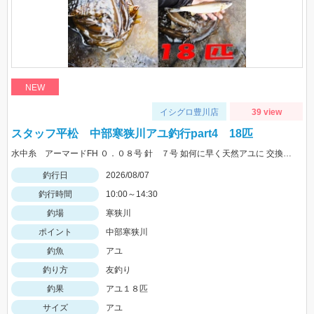
NEW
イシグロ豊川店
39 view
スタッフ平松 中部寒狭川アユ釣行part4 18匹
水中糸 アーマードFH ０．０８号 針 ７号 如何に早く天然アユに 交換できるかが大事！
釣行日
2026/08/07
釣行時間
10:00～14:30
釣場
寒狭川
ポイント
中部寒狭川
釣魚
アユ
釣り方
友釣り
釣果
アユ１８匹
サイズ
アユ