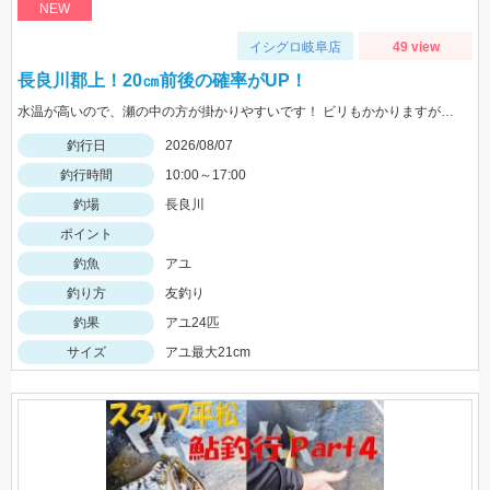
NEW
イシグロ岐阜店
49 view
長良川郡上！20㎝前後の確率がUP！
水温が高いので、瀬の中の方が掛かりやすいです！ ビリもかかりますが、オトリになるサイズが大半なので、オトリを循環して数を伸ばしましょう！
釣行日
2026/08/07
釣行時間
10:00～17:00
釣場
長良川
ポイント
釣魚
アユ
釣り方
友釣り
釣果
アユ24匹
サイズ
アユ最大21cm