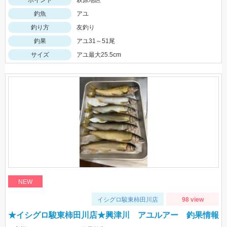
ポイント
萩原地区
釣魚
アユ
釣り方
友釣り
釣果
アユ31～51尾
サイズ
アユ最大25.5cm
NEW
イシグロ駿東柿田川店
98 view
★イシグロ駿東柿田川店★興津川 アユルアー 釣果情報