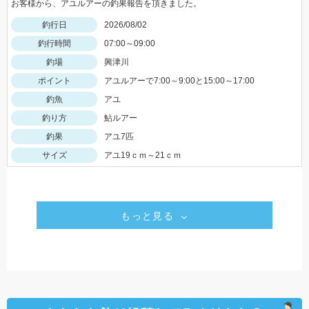
お客様から、アユルアーの釣果報告を頂きました。
釣行日
2026/08/02
釣行時間
07:00～09:00
釣場
興津川
ポイント
アユルアーで7:00～9:00と15:00～17:00
釣魚
アユ
釣り方
鮎ルアー
釣果
アユ7匹
サイズ
アユ19ｃｍ～21ｃｍ
もっと見る