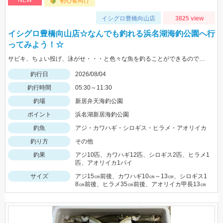
NEW
初心者向け
イシグロ豊橋向山店
3825 view
イシグロ豊橋向山店☆なんでも釣れる浜名湖海釣公園へ行
ってみよう！☆
サビキ、ちょい投げ、泳がせ・・・と色々な魚を釣ることができるので仕掛けも何種類か用意していけば楽しむことができますよ！
釣行日
2026/08/04
釣行時間
05:30～11:30
釣場
新居弁天海釣公園
ポイント
浜名湖新居海釣公園
釣魚
アジ・カワハギ・シロギス・ヒラメ・アオリイカ
釣り方
その他
釣果
アジ10匹、カワハギ12匹、シロギス2匹、ヒラメ1
匹、アオリイカ1パイ
サイズ
アジ15㎝前後、カワハギ10㎝～13㎝、シロギス1
8㎝前後、ヒラメ35㎝前後、アオリイカ甲長13㎝