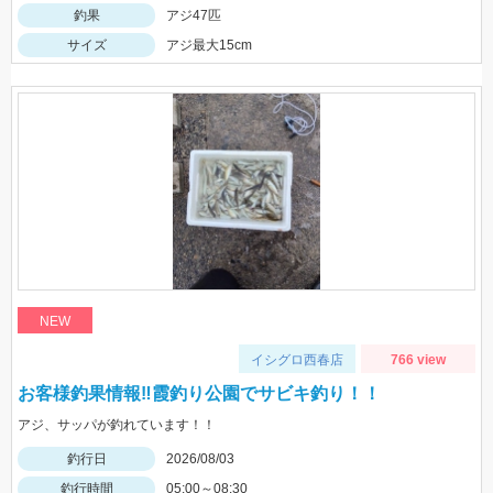
釣果
アジ47匹
サイズ
アジ最大15cm
NEW
イシグロ西春店
766 view
お客様釣果情報‼霞釣り公園でサビキ釣り！！
アジ、サッパが釣れています！！
釣行日
2026/08/03
釣行時間
05:00～08:30