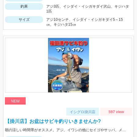
釣果
アジ3匹、イシダイ・イシガキダイ沢山、キジハタ
1匹
サイズ
アジ10センチ、イシダイ・イシガキダイ5～15
㎝、キジハタ15㎝
NEW
イシグロ掛川店
597 view
【掛川店】お盆はサビキ釣りいきませんか?
朝の涼しい時間帯がオススメ。アジ、イワシの他にセイゴやサッパ、メッキなども。仕掛けは『Tsulinoママカリ4号、ケイムラスキン4号』でOK。餌付け器で針にエサを付ければアタリはかなり増えますよ♪