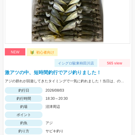
NEW
初心者向け
イシグロ駿東柿田川店
565 view
激アツの中、短時間釣行でアジ釣りました！
アジの群れが回遊してきたタイミングで一気に釣れました！当日は、のべ竿と豆アジマッチ・スピード餌つけ器仕掛・生アミエビなどを使用しました。
釣行日
2026/08/03
釣行時間
18:30～20:30
釣場
沼津周辺
ポイント
釣魚
アジ
釣り方
サビキ釣り