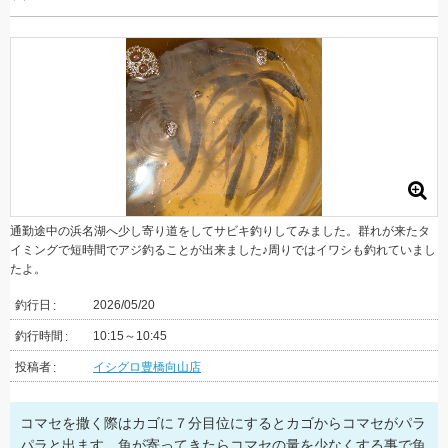
通勤途中の浜名湖へ少し寄り道をしてサビキ釣りしてみました。群れが来たタ
イミングで短時間でアジ釣ることが出来ました♪周りではイワシも釣れていまし
たよ。
釣行日
2026/05/20
釣行時間
10:15～10:45
投稿者
イシグロ豊橋向山店
コマセを撒く際はカゴに７分目位にするとカゴからコマセがパラ
パラと出ます。魚が寄ってきたらコマセの量を少なくする事で魚