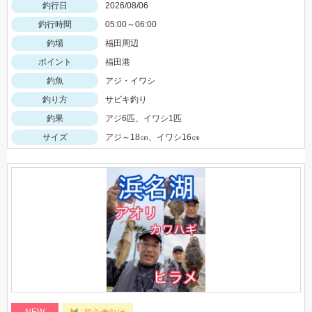
釣行日
2026/08/06
釣行時間
05:00～06:00
釣場
福田周辺
ポイント
福田港
釣魚
アジ・イワシ
釣り方
サビキ釣り
釣果
アジ6匹、イワシ1匹
サイズ
アジ～18㎝、イワシ16㎝