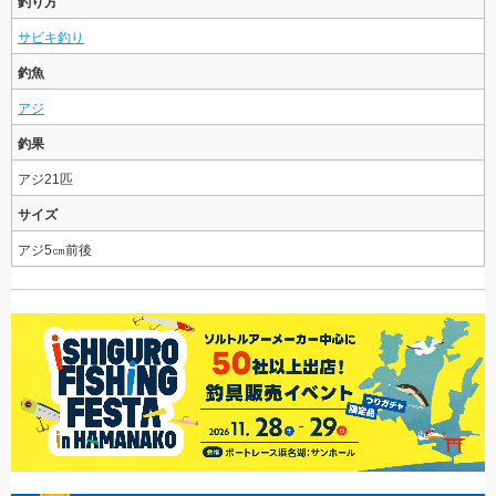
釣り方
サビキ釣り
釣魚
アジ
釣果
アジ21匹
サイズ
アジ5㎝前後