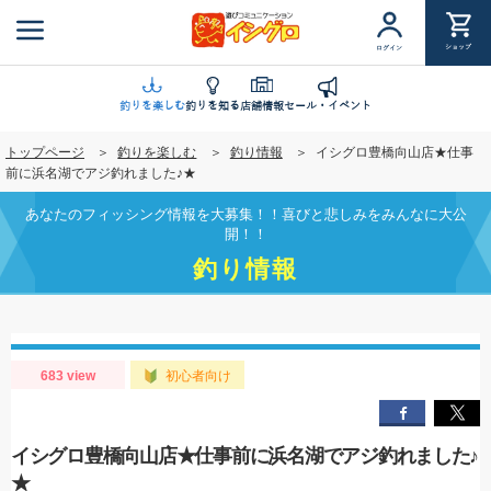
メ
イ
ショップ
ログイン
ン
コ
ン
釣りを楽しむ
釣りを知る
店舗情報
セール・イベント
テ
トップページ
釣りを楽しむ
釣り情報
イシグロ豊橋向山店★仕事
ン
前に浜名湖でアジ釣れました♪★
ツ
に
あなたのフィッシング情報を大募集！！喜びと悲しみをみんなに大公
移
開！！
動
釣り情報
683 view
初心者向け
イシグロ豊橋向山店★仕事前に浜名湖でアジ釣れました♪
★