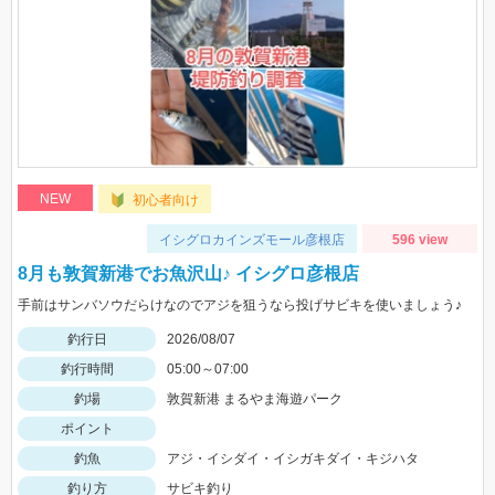
NEW
初心者向け
イシグロカインズモール彦根店
596 view
8月も敦賀新港でお魚沢山♪ イシグロ彦根店
手前はサンバソウだらけなのでアジを狙うなら投げサビキを使いましょう♪
釣行日
2026/08/07
釣行時間
05:00～07:00
釣場
敦賀新港 まるやま海遊パーク
ポイント
釣魚
アジ・イシダイ・イシガキダイ・キジハタ
釣り方
サビキ釣り