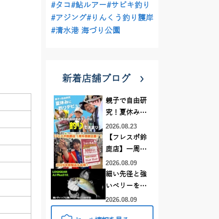
#タコ
#鮎ルアー
#サビキ釣り
#アジング
#りんくう釣り護岸
#清水港 海づり公園
新着店舗ブログ
親子で自由研
究！夏休みに
釣りデビュー
2026.08.23
【フレスポ鈴
鹿店】一周年
記念セール開
2026.08.09
催中！新製品
細い先径と強
ルアーロッド
いベリーをど
もお買い
う活かすか |
2026.08.09
得！！！
LOGIGEAR AJ