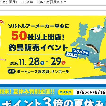
カ）胴長15～20ｃｍ、マルイカ胴長15ｃｍ