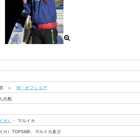
東部 ＞
沖・オフショア
ん出船
イカ）
・ マルイカ
イカ）TOP34杯、マルイカ多少