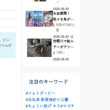
り
で50ジャスト
2026.08.09
ゲット!!
お盆期間！
色々な魚が沢
新居弁天海釣公
山釣れてます
園
よ！
2026.08.09
、ピン
狩野川で鮎ル
スリムが
アーがアツ
狩野川
い！！
2026.08.09
注目のキーワード
#フォトダービー
#浜名湖 新居海釣り公園
#ちょうい投げ キス
#マゴチ