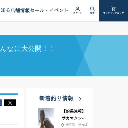
を知る
店舗情報
セール・イベント
ログイン
検索
オンラインショップ
んなに大公開！！
新着釣り情報
【釣果速報】
サカマタシャ
琵琶湖 陸っぱ
ッド6インチ