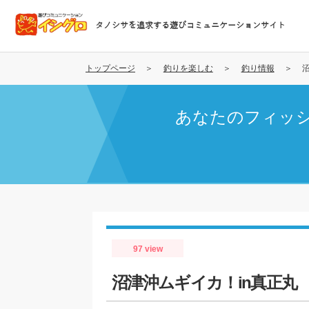
メ
イ
タノシサを追求する遊びコミュニケーションサイト
ン
コ
ン
トップページ
釣りを楽しむ
釣り情報
テ
ン
あなたのフィッ
ツ
に
移
動
97 view
沼津沖ムギイカ！in真正丸