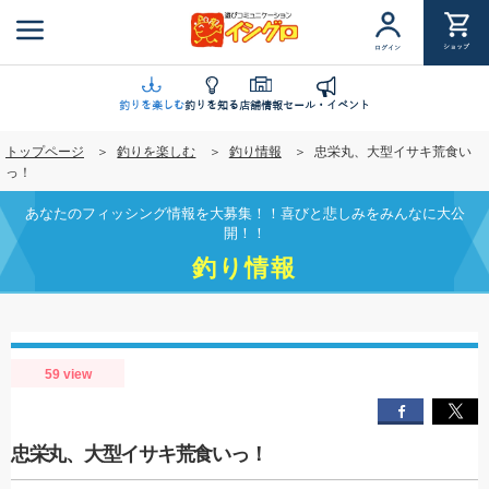
メ
イ
ショップ
ログイン
ン
コ
ン
釣りを楽しむ
釣りを知る
店舗情報
セール・イベント
テ
トップページ
釣りを楽しむ
釣り情報
忠栄丸、大型イサキ荒食い
ン
っ！
ツ
に
あなたのフィッシング情報を大募集！！喜びと悲しみをみんなに大公
移
開！！
動
釣り情報
59 view
忠栄丸、大型イサキ荒食いっ！