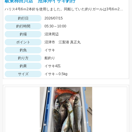
駿東柿田川店 沼津沖イサキ釣行
ハリス4号6ｍ2本針を使用しました。同船していた釣りガールは3号6ｍ2本針でマダイ6.4kgを釣っていました！
釣行日
2026/07/15
釣行時間
05:30～10:00
釣場
沼津周辺
ポイント
沼津市 江梨港 真正丸
釣魚
イサキ
釣り方
船釣り
釣果
イサキ4匹
サイズ
イサキ～0.5kg