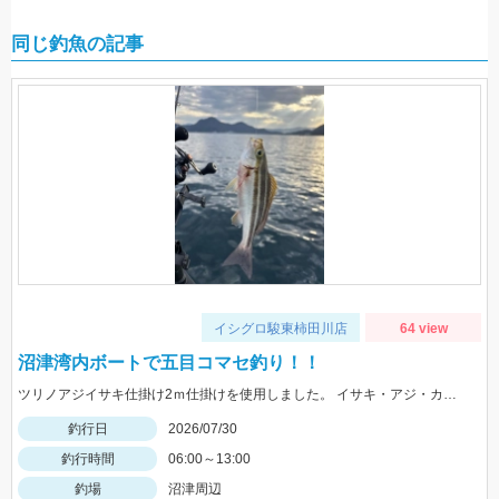
同じ釣魚の記事
イシグロ駿東柿田川店
64 view
沼津湾内ボートで五目コマセ釣り！！
ツリノアジイサキ仕掛け2ｍ仕掛けを使用しました。 イサキ・アジ・カマスの魚影が多くいられました。 ハタ系は去年より少なく感じました。 水深は比較的浅い30ｍ前後の根を狙いました。 イサキは小さい個体が多くその中に大きいのが混じっている印象でした。
釣行日
2026/07/30
釣行時間
06:00～13:00
釣場
沼津周辺