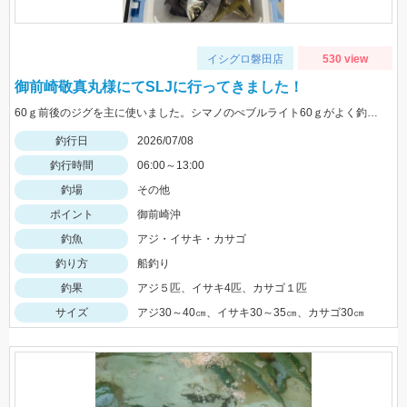
イシグロ磐田店
530 view
御前崎敬真丸様にてSLJに行ってきました！
60ｇ前後のジグを主に使いました。シマノのぺブルライト60ｇがよく釣れました。御前崎のジギングは敬真丸様がおススメです。
釣行日
2026/07/08
釣行時間
06:00～13:00
釣場
その他
ポイント
御前崎沖
釣魚
アジ・イサキ・カサゴ
釣り方
船釣り
釣果
アジ５匹、イサキ4匹、カサゴ１匹
サイズ
アジ30～40㎝、イサキ30～35㎝、カサゴ30㎝