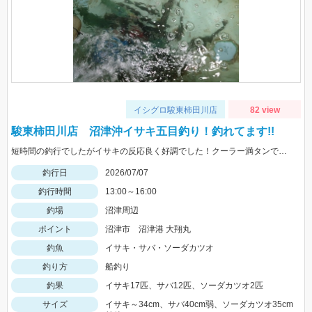
イシグロ駿東柿田川店
82 view
駿東柿田川店 沼津沖イサキ五目釣り！釣れてます!!
短時間の釣行でしたがイサキの反応良く好調でした！クーラー満タンで早上がりしました！ハリス4号4～6ｍ2本から3本針を使用しました。
釣行日
2026/07/07
釣行時間
13:00～16:00
釣場
沼津周辺
ポイント
沼津市 沼津港 大翔丸
釣魚
イサキ・サバ・ソーダカツオ
釣り方
船釣り
釣果
イサキ17匹、サバ12匹、ソーダカツオ2匹
サイズ
イサキ～34cm、サバ40cm弱、ソーダカツオ35cm