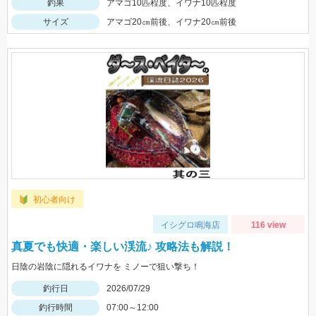
釣果
アマゴ10匹程度、イワナ10匹程度
サイズ
アマゴ20㎝前後、イワナ20㎝前後
初心者向け
イシグロ鳴海店
116 view
真夏でも快適・楽しい渓流♪ 攻略法も解説！
日陰の岩陰に隠れるイワナを ミノーで狙い撃ち！
釣行日
2026/07/29
釣行時間
07:00～12:00