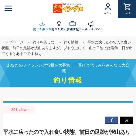
メ
イ
ショップ
ログイン
ン
コ
ン
釣りを楽しむ
釣りを知る
店舗情報
セール・イベント
テ
トップページ
釣りを楽しむ
釣り情報
平水に戻ったので入れ食い
ン
状態、前日の足跡が沢山ありますが、ブドウ虫にて 山の日陰では岩魚、日が出
ツ
てくるとあまごですねぇ
に
移
あなたのフィッシング情報を大募集！！喜びと悲しみをみんなに大公
動
開！！
釣り情報
201 view
平水に戻ったので入れ食い状態、前日の足跡が沢山あり