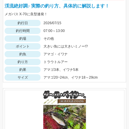
渓流絶好調♪ 実際の釣り方、具体的に解説します！
メガバス X-70に良型連発！
釣行日
2026/07/15
釣行時間
07:00～13:00
釣場
その他
ポイント
大きい魚には大きいミノー!?
釣魚
アマゴ・イワナ
釣り方
トラウトルアー
釣果
アマゴ3本、イワナ5本
サイズ
アマゴ20~24cn、イワナ18～29cm