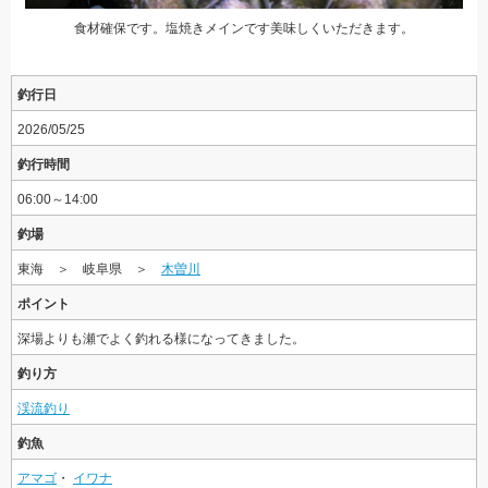
食材確保です。塩焼きメインです美味しくいただきます。
釣行日
2026/05/25
釣行時間
06:00～14:00
釣場
東海 ＞ 岐阜県 ＞
木曽川
ポイント
深場よりも瀬でよく釣れる様になってきました。
釣り方
渓流釣り
釣魚
アマゴ
・
イワナ