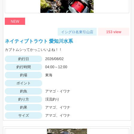
NEW
イシグロ名東引山店
153 view
ネイティブトラウト 愛知川水系
カブトムシってかっこいいよね！！
釣行日
2026/08/02
釣行時間
04:00～12:00
釣場
東海
ポイント
釣魚
アマゴ・イワナ
釣り方
渓流釣り
釣果
アマゴ、イワナ
サイズ
アマゴ、イワナ