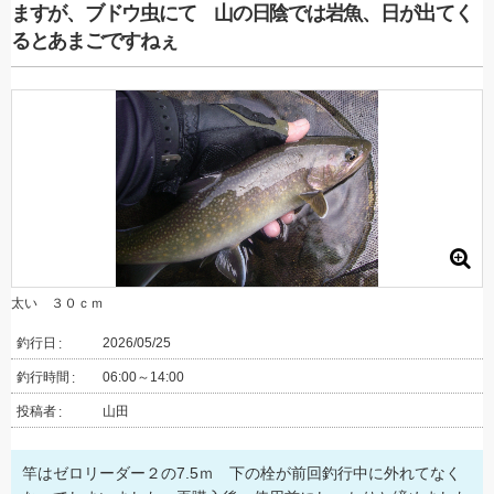
ますが、ブドウ虫にて 山の日陰では岩魚、日が出てく
るとあまごですねぇ
太い ３０ｃｍ
釣行日
2026/05/25
釣行時間
06:00～14:00
投稿者
山田
竿はゼロリーダー２の7.5ｍ 下の栓が前回釣行中に外れてなく