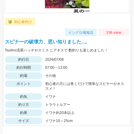
初心者向け
イシグロ鳴海店
156 view
スピナーの破壊力、思い知りました...。
Tsulino流翠ハッチやスミス ニアキスで 数釣りも楽しめました！
釣行日
2026/07/08
釣行時間
07:00～13:00
釣場
その他
ポイント
初心者の方には巻くだけで簡単なスピナーがオス
スメ！
釣魚
イワナ
釣り方
トラウトルアー
釣果
イワナ約20本以上
サイズ
イワナ10～25cm