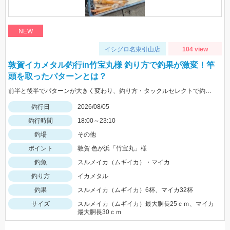
NEW
イシグロ名東引山店
104 view
敦賀イカメタル釣行in竹宝丸様 釣り方で釣果が激変！竿
頭を取ったパターンとは？
前半と後半でパターンが大きく変わり、釣り方・タックルセレクトで釣果に差が出た日でした。最近の傾向としてケイムラ系カラーは必須ですので必ず持って行ってください。
釣行日
2026/08/05
釣行時間
18:00～23:10
釣場
その他
ポイント
敦賀 色が浜「竹宝丸」様
釣魚
スルメイカ（ムギイカ）・マイカ
釣り方
イカメタル
釣果
スルメイカ（ムギイカ）6杯、マイカ32杯
サイズ
スルメイカ（ムギイカ）最大胴長25ｃｍ、マイカ
最大胴長30ｃｍ