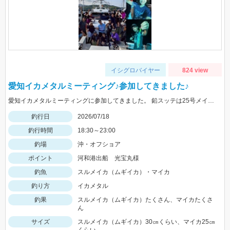
イシグロバイヤー
824 view
愛知イカメタルミーティング♪参加してきました♪
愛知イカメタルミーティングに参加してきました。 鉛スッテは25号メイン、小型も多いので、タングステンの方が釣果が伸ばせそうです！
釣行日
2026/07/18
釣行時間
18:30～23:00
釣場
沖・オフショア
ポイント
河和港出船 光宝丸様
釣魚
スルメイカ（ムギイカ）・マイカ
釣り方
イカメタル
釣果
スルメイカ（ムギイカ）たくさん、マイカたくさ
ん
サイズ
スルメイカ（ムギイカ）30㎝くらい、マイカ25㎝