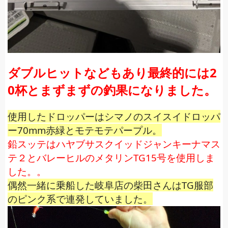
ダブルヒットなどもあり最終的には2
0杯とまずまずの釣果になりました。
使用したドロッパーはシマノのスイスイドロッパ
ー70mm赤緑とモテモテパープル。
鉛スッテはハヤブサスクイッドジャンキーナマス
テ２とバレーヒルのメタリンTG15号を使用しま
した。。
偶然一緒に乗船した岐阜店の柴田さんはTG服部
のピンク系で連発していました。