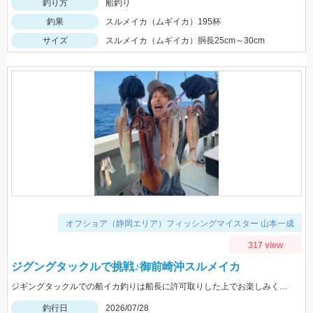
釣り方
船釣り
釣果
スルメイカ（ムギイカ）195杯
サイズ
スルメイカ（ムギイカ）胴長25cm～30cm
オフショア（静岡エリア）フィッシングマイスター 山本一成
317 view
ジグングタックルで挑戦♪御前崎沖スルメイカ
ジギングタックルでの船イカ釣りは船長に許可取りした上でお楽しみください！詳細は本文にて！
釣行日
2026/07/28