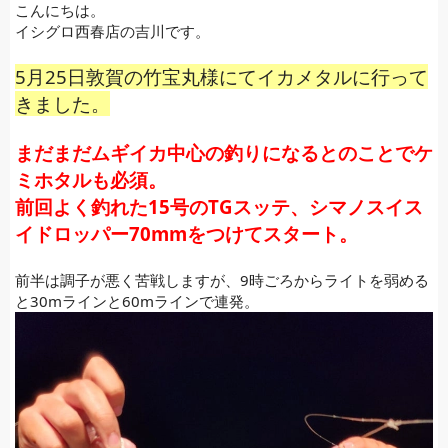
こんにちは。
イシグロ西春店の吉川です。
5月25日敦賀の竹宝丸様にてイカメタルに行って
きました。
まだまだムギイカ中心の釣りになるとのことでケ
ミホタルも必須。
前回よく釣れた15号のTGスッテ、シマノスイス
イドロッパー70mmをつけてスタート。
前半は調子が悪く苦戦しますが、9時ごろからライトを弱める
と30mラインと60mラインで連発。