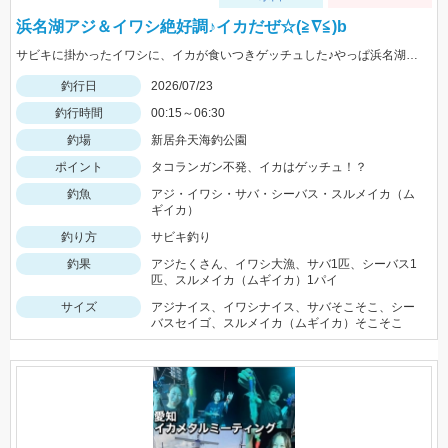
浜名湖アジ＆イワシ絶好調♪イカだぜ☆(≧∇≦)b
サビキに掛かったイワシに、イカが食いつきゲッチュした♪やっぱ浜名湖ドリーム♡
釣行日
2026/07/23
釣行時間
00:15～06:30
釣場
新居弁天海釣公園
ポイント
タコランガン不発、イカはゲッチュ！？
釣魚
アジ・イワシ・サバ・シーバス・スルメイカ（ム
ギイカ）
釣り方
サビキ釣り
釣果
アジたくさん、イワシ大漁、サバ1匹、シーバス1
匹、スルメイカ（ムギイカ）1パイ
サイズ
アジナイス、イワシナイス、サバそこそこ、シー
バスセイゴ、スルメイカ（ムギイカ）そこそこ