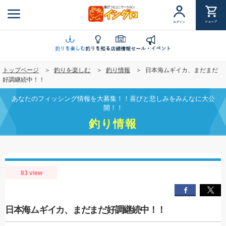
メ
イ
ショップ
ログイン
ン
コ
ン
釣りを楽しむ
釣りを知る
店舗情報
セール・イベント
テ
トップページ
釣りを楽しむ
釣り情報
日本海ムギイカ、まだまだ
ン
好調継続中！！
ツ
に
あなたのフィッシング情報を大募集！！喜びと悲しみをみんなに大公
移
開！！
動
釣り情報
83 view
日本海ムギイカ、まだまだ好調継続中！！