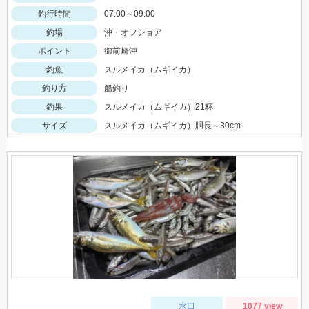
釣行時間
07:00～09:00
釣場
沖・オフショア
ポイント
御前崎沖
釣魚
スルメイカ（ムギイカ）
釣り方
船釣り
釣果
スルメイカ（ムギイカ）21杯
サイズ
スルメイカ（ムギイカ）胴長～30cm
水口
1077 view