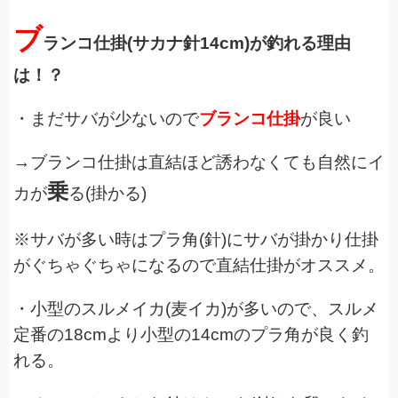
ブ
ランコ仕掛(サカナ針14cm)が釣れる理由
は！？
・まだサバが少ないので
ブランコ仕掛
が良い
→ブランコ仕掛は直結ほど誘わなくても自然にイ
乗
カが
る(掛かる)
※サバが多い時はプラ角(針)にサバが掛かり仕掛
がぐちゃぐちゃになるので直結仕掛がオススメ。
・小型のスルメイカ(麦イカ)が多いので、スルメ
定番の18cmより小型の
14cmのプラ角が良く釣
れる。