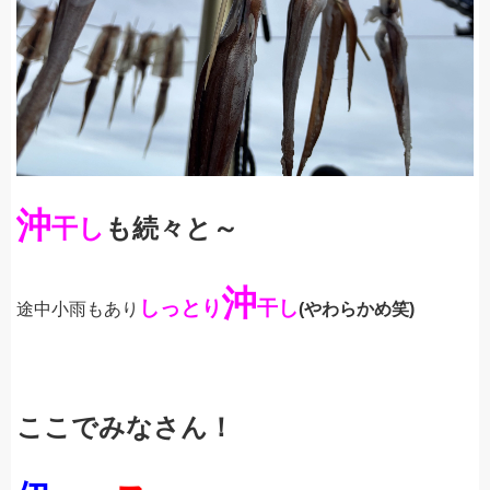
沖
干し
も続々と～
沖
しっとり
干し
途中小雨もあり
(やわらかめ笑)
ここでみなさん！