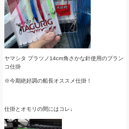
ヤマシタ プラツノ14cm角さかな針使用のブラン
コ仕掛
※今期絶好調の船長オススメ仕掛！
仕掛とオモリの間にはコレ↓