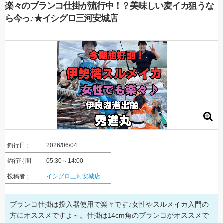
楽々のブランコ仕掛が流行中！？美味しい麦イカ狙うな
ら今っ♪★イシグロ三河安城店
釣行日
2026/06/04
釣行時間
05:30～14:00
投稿者
イシグロ三河安城店
ブランコ仕掛は投入器使用で楽々です♪女性やスルメイカ入門の
方にオススメですよ～。仕掛は14cm角のブランコがオススメで