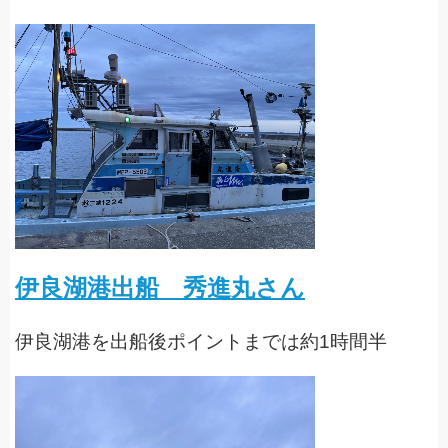
伊良湖港出船 秀進丸さん
伊良湖港を出船後ポイントまでは約1時間半