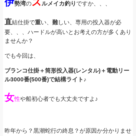
伊
ス
勢湾
の
ルメイカ釣り
ですか、、、
直
結仕掛で
重
い、
難
しい、専用の投入器が必
要、、、ハードルが高いとお考えの方が多くあり
ませんか？
でも今回は、
ブランコ仕掛＋筒形投入器(レンタル)＋電動リー
ル3000番(500番)で結構ライト♪
女
性
や船初心者でも大丈夫ですよ♪
昨年から？黒潮蛇行の終息？が原因か分かりませ