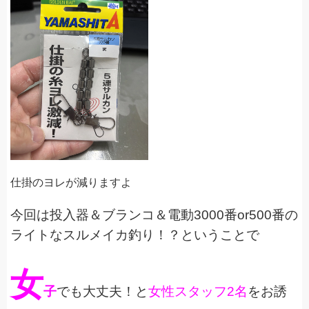
仕掛のヨレが減りますよ
今回は投入器＆ブランコ＆電動3000番or500番の
ライトなスルメイカ釣り！？ということで
女
子
でも大丈夫！と
女性スタッフ2名
をお誘