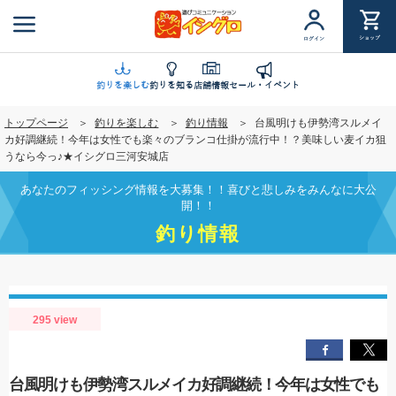
メ
イ
ショップ
ログイン
ン
コ
ン
釣りを楽しむ
釣りを知る
店舗情報
セール・イベント
テ
トップページ
釣りを楽しむ
釣り情報
台風明けも伊勢湾スルメイ
ン
カ好調継続！今年は女性でも楽々のブランコ仕掛が流行中！？美味しい麦イカ狙
ツ
うなら今っ♪★イシグロ三河安城店
に
移
あなたのフィッシング情報を大募集！！喜びと悲しみをみんなに大公
動
開！！
釣り情報
295 view
台風明けも伊勢湾スルメイカ好調継続！今年は女性でも