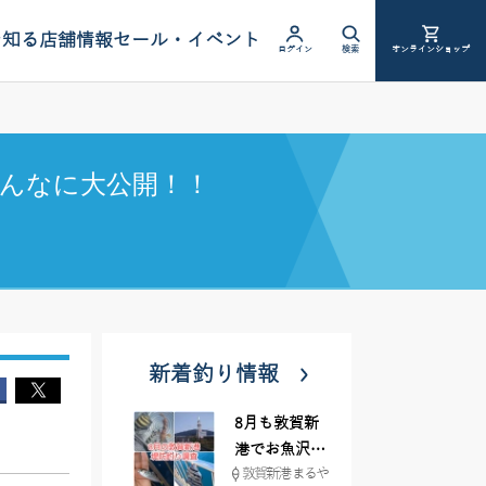
を知る
店舗情報
セール・イベント
ログイン
検索
オンラインショップ
んなに大公開！！
新着釣り情報
8月も敦賀新
港でお魚沢山
敦賀新港 まるや
♪ イシグロ彦