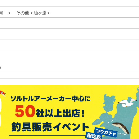
河 ＞ その他＜油ヶ淵＞
m