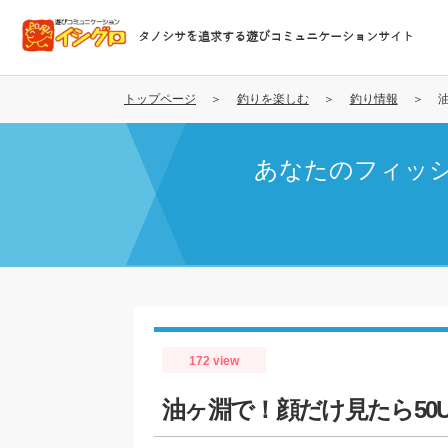
メ
イ
タノシサを追求する遊びコミュニケーションサイト
ン
コ
ン
トップページ
釣りを楽しむ
釣り情報
テ
ン
あなたのフィッ
ツ
に
移
動
172 view
油ヶ淵で！顔だけ見たら50U