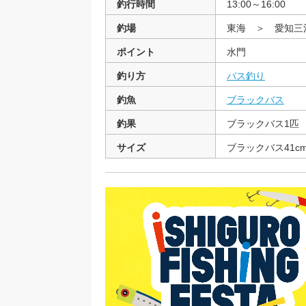
釣行時間
13:00～16:00
釣場
東海 ＞ 愛知三
ポイント
水門
釣り方
バス釣り
釣魚
ブラックバス
釣果
ブラックバス1匹
サイズ
ブラックバス41c