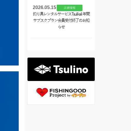
2026.05.15
店舗情報
釣り具レンタルサービスTsulikali 年間
サブスクプラン会員受付終了のお知
らせ