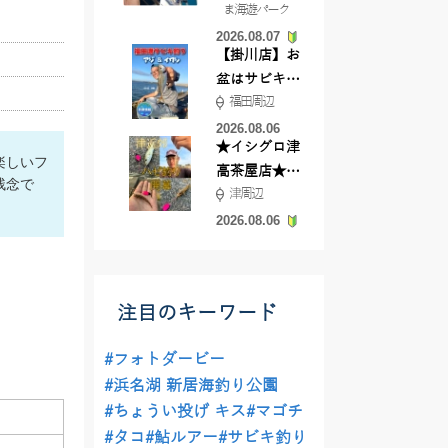
ま海遊パーク
根店
2026.08.07
【掛川店】お
盆はサビキ釣
福田周辺
りいきません
か?
2026.08.06
★イシグロ津
楽しいフ
高茶屋店★津
残念で
津周辺
近郊ハゼ釣れ
てます！
2026.08.06
注目のキーワード
#フォトダービー
#浜名湖 新居海釣り公園
#ちょうい投げ キス
#マゴチ
#タコ
#鮎ルアー
#サビキ釣り