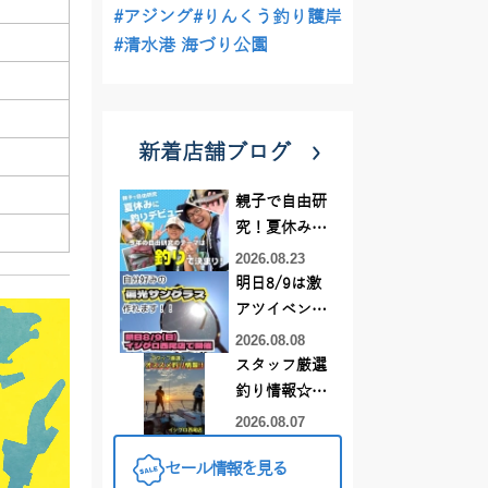
#アジング
#りんくう釣り護岸
#清水港 海づり公園
新着店舗ブログ
親子で自由研
究！夏休みに
釣りデビュー
2026.08.23
明日8/9は激
アツイベント
日！！！～オ
2026.08.08
ーダー偏光グ
スタッフ厳選
ラス受注会～
釣り情報☆彡
連休は何釣り
2026.08.07
に行こう
セール情報を見る
♪【イシグロ