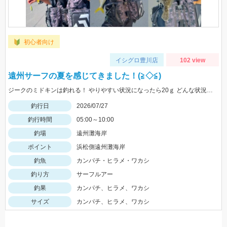
初心者向け
イシグロ豊川店
102 view
遠州サーフの夏を感じてきました！(≧◇≦)
ジークのミドキンは釣れる！ やりやすい状況になったら20ｇ どんな状況でも100ｍ以上飛ばすなら 40ｇがおすすめ
釣行日
2026/07/27
釣行時間
05:00～10:00
釣場
遠州灘海岸
ポイント
浜松側遠州灘海岸
釣魚
カンパチ・ヒラメ・ワカシ
釣り方
サーフルアー
釣果
カンパチ、ヒラメ、ワカシ
サイズ
カンパチ、ヒラメ、ワカシ