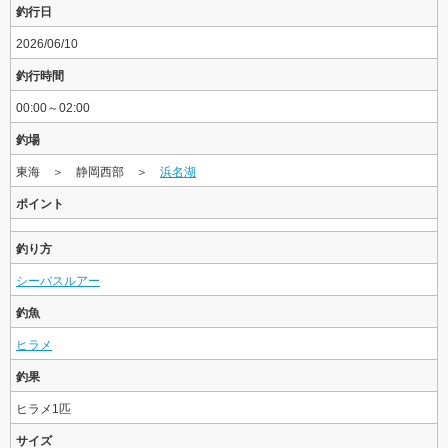
釣行日
2026/06/10
釣行時間
00:00～02:00
釣場
東海 ＞ 静岡西部 ＞
浜名湖
ポイント
釣り方
シーバスルアー
釣魚
ヒラメ
釣果
ヒラメ1匹
サイズ