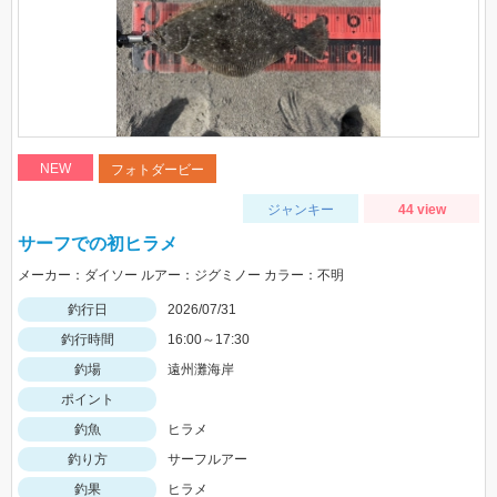
NEW
フォトダービー
ジャンキー
44 view
サーフでの初ヒラメ
メーカー：ダイソー ルアー：ジグミノー カラー：不明
釣行日
2026/07/31
釣行時間
16:00～17:30
釣場
遠州灘海岸
ポイント
釣魚
ヒラメ
釣り方
サーフルアー
釣果
ヒラメ