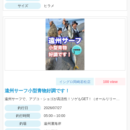
サイズ
ヒラメ
イシグロ岡崎若松店
100 view
遠州サーフ小型青物好調です！
遠州サーフで、アブコ・ショゴが高活性！ソゲもGET！（オールリリースさせて頂きました）ヒットルアーは、ジーク Ｆサーディン20ｇ 20ｇのサイズ感が良かったです！
釣行日
2026/07/27
釣行時間
05:00～10:00
釣場
遠州灘海岸