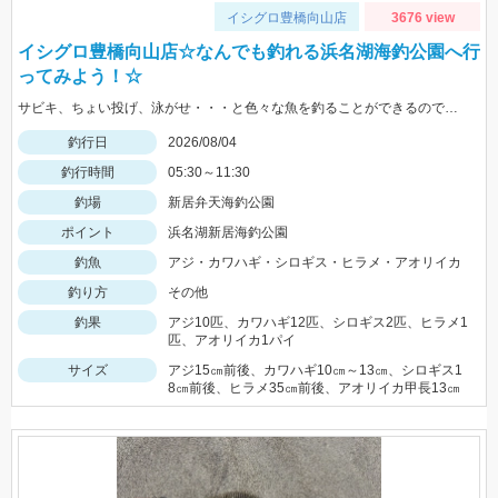
イシグロ豊橋向山店
3676 view
イシグロ豊橋向山店☆なんでも釣れる浜名湖海釣公園へ行
ってみよう！☆
サビキ、ちょい投げ、泳がせ・・・と色々な魚を釣ることができるので仕掛けも何種類か用意していけば楽しむことができますよ！
釣行日
2026/08/04
釣行時間
05:30～11:30
釣場
新居弁天海釣公園
ポイント
浜名湖新居海釣公園
釣魚
アジ・カワハギ・シロギス・ヒラメ・アオリイカ
釣り方
その他
釣果
アジ10匹、カワハギ12匹、シロギス2匹、ヒラメ1
匹、アオリイカ1パイ
サイズ
アジ15㎝前後、カワハギ10㎝～13㎝、シロギス1
8㎝前後、ヒラメ35㎝前後、アオリイカ甲長13㎝