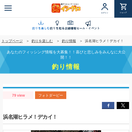
メ
イ
ショップ
ログイン
ン
コ
ン
釣りを楽しむ
釣りを知る
店舗情報
セール・イベント
テ
トップページ
釣りを楽しむ
釣り情報
浜名湖ヒラメ！デカイ！
ン
ツ
あなたのフィッシング情報を大募集！！喜びと悲しみをみんなに大公
に
開！！
移
釣り情報
動
79 view
フォトダービー
浜名湖ヒラメ！デカイ！