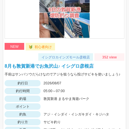
NEW
初心者向け
イシグロカインズモール彦根店
352 view
8月も敦賀新港でお魚沢山♪ イシグロ彦根店
手前はサンバソウだらけなのでアジを狙うなら投げサビキを使いましょう♪
釣行日
2026/08/07
釣行時間
05:00～07:00
釣場
敦賀新港 まるやま海遊パーク
ポイント
釣魚
アジ・イシダイ・イシガキダイ・キジハタ
釣り方
サビキ釣り