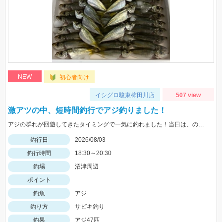
NEW
初心者向け
イシグロ駿東柿田川店
507 view
激アツの中、短時間釣行でアジ釣りました！
アジの群れが回遊してきたタイミングで一気に釣れました！当日は、のべ竿と豆アジマッチ・スピード餌つけ器仕掛・生アミエビなどを使用しました。
釣行日
2026/08/03
釣行時間
18:30～20:30
釣場
沼津周辺
ポイント
釣魚
アジ
釣り方
サビキ釣り
釣果
アジ47匹