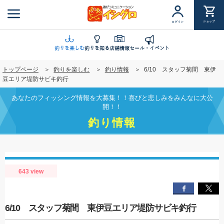
メ
イ
ショップ
ログイン
ン
コ
ン
釣りを楽しむ
釣りを知る
店舗情報
セール・イベント
テ
トップページ
釣りを楽しむ
釣り情報
6/10 スタッフ菊間 東伊
ン
豆エリア堤防サビキ釣行
ツ
に
あなたのフィッシング情報を大募集！！喜びと悲しみをみんなに大公
移
開！！
動
釣り情報
643 view
6/10 スタッフ菊間 東伊豆エリア堤防サビキ釣行