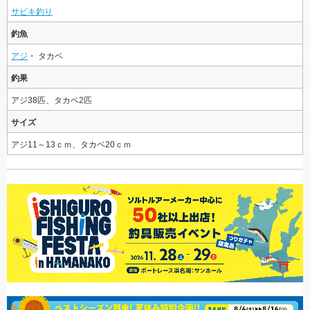
サビキ釣り
釣魚
アジ
・ タカベ
釣果
アジ38匹、タカベ2匹
サイズ
アジ11～13ｃｍ、タカベ20ｃｍ