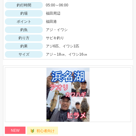
釣行時間
05:00～06:00
釣場
福田周辺
ポイント
福田港
釣魚
アジ・イワシ
釣り方
サビキ釣り
釣果
アジ6匹、イワシ1匹
サイズ
アジ～18㎝、イワシ16㎝
NEW
初心者向け