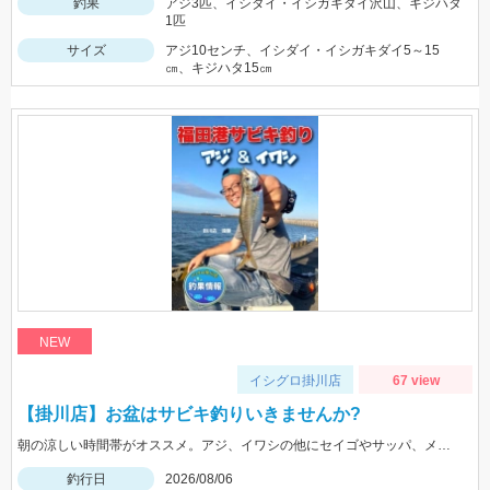
釣果
アジ3匹、イシダイ・イシガキダイ沢山、キジハタ
1匹
サイズ
アジ10センチ、イシダイ・イシガキダイ5～15
㎝、キジハタ15㎝
NEW
イシグロ掛川店
67 view
【掛川店】お盆はサビキ釣りいきませんか?
朝の涼しい時間帯がオススメ。アジ、イワシの他にセイゴやサッパ、メッキなども。仕掛けは『Tsulinoママカリ4号、ケイムラスキン4号』でOK。餌付け器で針にエサを付ければアタリはかなり増えますよ♪
釣行日
2026/08/06