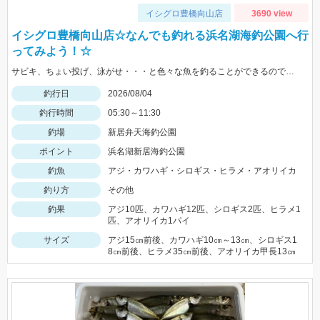
イシグロ豊橋向山店
3690 view
イシグロ豊橋向山店☆なんでも釣れる浜名湖海釣公園へ行
ってみよう！☆
サビキ、ちょい投げ、泳がせ・・・と色々な魚を釣ることができるので仕掛けも何種類か用意していけば楽しむことができますよ！
釣行日
2026/08/04
釣行時間
05:30～11:30
釣場
新居弁天海釣公園
ポイント
浜名湖新居海釣公園
釣魚
アジ・カワハギ・シロギス・ヒラメ・アオリイカ
釣り方
その他
釣果
アジ10匹、カワハギ12匹、シロギス2匹、ヒラメ1
匹、アオリイカ1パイ
サイズ
アジ15㎝前後、カワハギ10㎝～13㎝、シロギス1
8㎝前後、ヒラメ35㎝前後、アオリイカ甲長13㎝