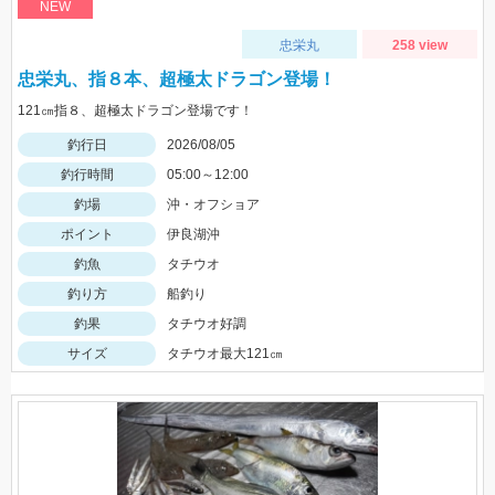
NEW
忠栄丸
258 view
忠栄丸、指８本、超極太ドラゴン登場！
121㎝指８、超極太ドラゴン登場です！
釣行日
2026/08/05
釣行時間
05:00～12:00
釣場
沖・オフショア
ポイント
伊良湖沖
釣魚
タチウオ
釣り方
船釣り
釣果
タチウオ好調
サイズ
タチウオ最大121㎝